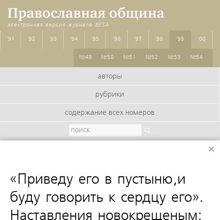
Православная община
электронная версия журнала
BETA
'91
'92
'93
'94
'95
'96
'97
'98
'99
'00
№49
№50
№51
№52
№53
№54
авторы
рубрики
содержание всех номеров
×
:
«Приведу его в пустыню,и
буду говорить к сердцу его».
Наставления новокрещеным: