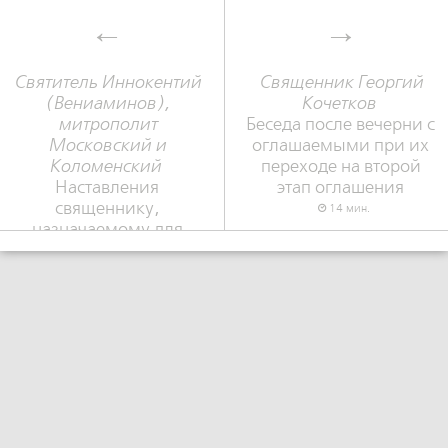
Святитель Иннокентий
Священник Георгий
(Вениаминов),
Кочетков
митрополит
Беседа после вечерни с
Московский и
оглашаемыми при их
Коломенский
переходе на второй
Наставления
этап оглашения
священнику,
14 мин.
назначаемому для
обращения иноверных
и руководствования
обращенных в
христианскую веру
36 мин.