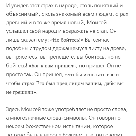
И увидев этот страх в народе, столь понятный и
объяснимый, столь знакомый всем людям, страх
древний и в то же время новый, Моисей
услышал свой народ и возражать не стал. Он
лишь сказал ему:
Не бойтесь!
Вы сейчас
подобны с трудом держащемуся листу на древе,
вы трясетесь, вы трепещете, вы боитесь, но не
бойтесь!
Бог к вам пришел
, но пришел Он не
просто так. Он пришел,
чтобы испытать вас и
чтобы страх Его был пред лицом вашим, дабы вы
не грешили
.
Здесь Моисей тоже употребляет не просто слова,
а многозначные слова-символы. Он говорит о
некоем божественном испытании, которое
должно быть в народе Божием, т. е. он говорит