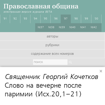
Православная община
электронная версия журнала
BETA
'91
'92
'93
'94
'95
'96
'97
'98
'99
'00
№37
№38
№39
№40
№41
№42
авторы
рубрики
содержание всех номеров
×
Священник Георгий Кочетков
:
Слово на вечерне после
паримии (Исх.20,1–21)