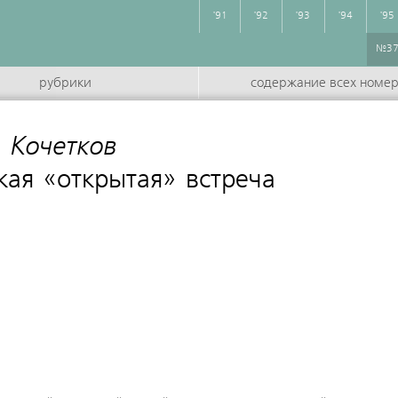
'91
'92
'93
'94
'95
№3
рубрики
содержание всех номе
 Кочетков
:
ая «открытая» встреча