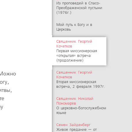
Из проповедей в Спасо-
Преображенской пустыни
(1976г.)
Мой путь к Богу и в
Церковь
Священник Георгий
Кочетков
Первая миссионерская
«открытая» встреча
(продолжение)
Священник Георгий
. Можно
Кочетков
огу,
Вторая миссионерская
встреча, 2 февраля 1997г.
итвы,
те
Священник Николай
Пономарев
шу
О церковно-богослужебном
языке
Семен Зайденберг
Живое предание — от