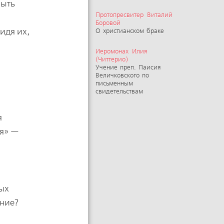
быть
Протопресвитер Виталий
.
Боровой
идя их,
О христианском браке
Иеромонах Илия
(Читтерио)
Учение преп. Паисия
Величковского по
письменным
свидетельствам
я
ия» —
ных
ение?