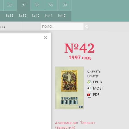
'96
'97
'98
'99
'00
7
№38
№39
№40
№41
№42
ров
×
№42
1997 год
Скачать
номер:
EPUB
MOBI
PDF
Архимандрит Таврион
(Батозский)