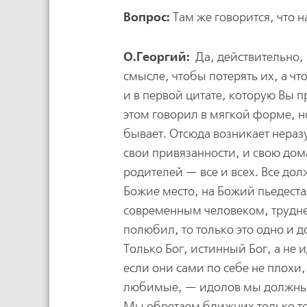
Вопрос:
Там же говорится, что н
О.Георгий:
Да, действительно, г
смысле, чтобы потерять их, а чт
и в первой цитате, которую Вы 
этом говорил в мягкой форме, но
бывает. Отсюда возникает неразум
свои привязанности, и свою дом
родителей — все и всех. Все дол
Божие место, на Божий пьедеста
современным человеком, труднее 
полюбил, то только это одно и д
Только Бог, истинный Бог, а не
если они сами по себе не плохи
любимые, — идолов мы должны о
Мы обретаем ближних только то