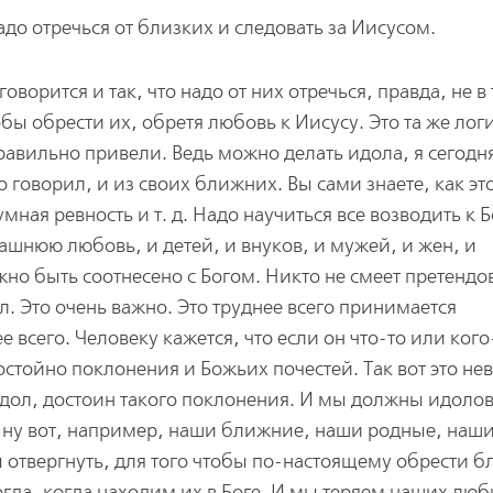
адо отречься от близких и следовать за Иисусом.
оворится и так, что надо от них отречься, правда, не в
обы обрести их, обретя любовь к Иисусу. Это та же логи
правильно привели. Ведь можно делать идола, я сегодн
 говорил, и из своих ближних. Вы сами знаете, как это
ная ревность и т. д. Надо научиться все возводить к Б
ашнюю любовь, и детей, и внуков, и мужей, и жен, и
жно быть соотнесено с Богом. Никто не смеет претендо
л. Это очень важно. Это труднее всего принимается
всего. Человеку кажется, что если он что-то или кого
остойно поклонения и Божьих почестей. Так вот это не
 идол, достоин такого поклонения. И мы должны идоло
, ну вот, например, наши ближние, наши родные, наш
твергнуть, для того чтобы по-настоящему обрести б
гда, когда находим их в Боге. И мы теряем наших лю