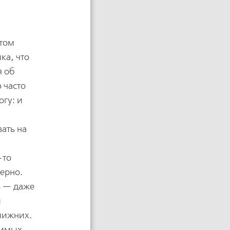
 том
ка, что
я об
 часто
огу: и
вать на
-то
верно.
в — даже
и
лижних.
бимых,