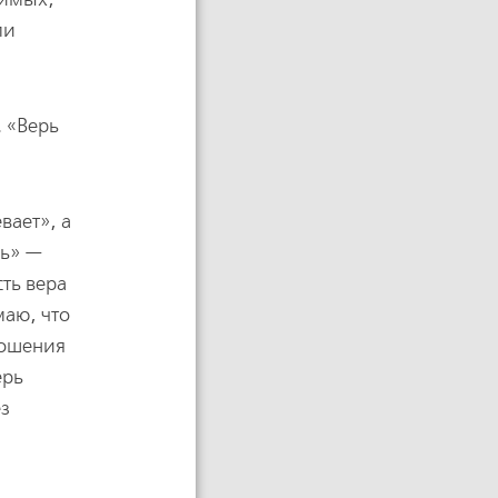
ми
. «Верь
вает», а
сь» —
ть вера
маю, что
ношения
ерь
ез