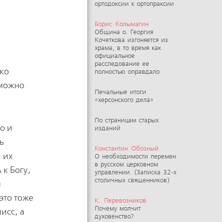
ортодоксии к ортопраксии
Борис Колымагин
Община о. Георгия
Кочеткова изгоняется из
храма, в то время как
официальное
расследование ее
ько
полностью оправдало
 можно
Печальные итоги
«херсонского дела»
По страницам старых
о и
изданий
ь
Константин Обозный
 их
О необходимости перемен
в русском церковном
 к Богу,
управлении. (Записка 32-х
столичных священников)
м
это тоже
К. Перевозников
Почему молчит
исс, а
духовенство?