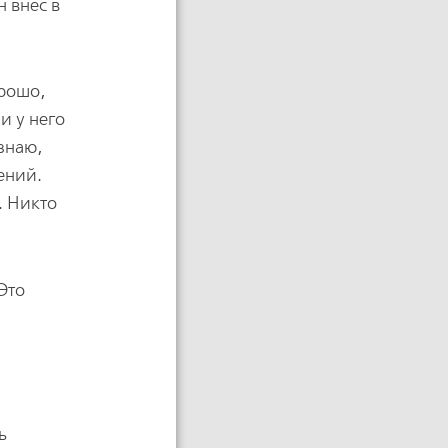
 внес в
орошо,
и у него
 знаю,
ений.
. Никто
Это
ь