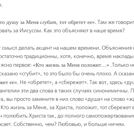
о.
то душу за Меня
сгубит
, тот обретет ее
. Там же говорит
овать за Иисусом. Как это объясняют в наше время?
т смысл делать акцент на нашем времени. Объяснения 
остаточно традиционны, хотя, конечно, время наклады
ь ясно первое:
Кто жизнь за Меня положит…
.Только н
сказано «сгубит», то это было бы очень плохо. А сказа
жет ее
. Не «обретет», а «сбережет». Так вот, здесь «д
Евангелии эти два слова в таких случаях синонимичны. 
та, вы просто замените в них слово «душа» на слово «
то жизнь за Меня, за Христа, положит, тот сбережет е
ен полюбить Христа так, до полного самопожертвования
пасает. Собственно, чем? Любовью, и больше ничем.