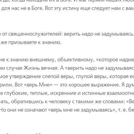
для нас не в Боге. Вот эту истину еще следует нам с ва
 от священнослужителей: верить надо не задумываясь
 же призываете к знанию.
не к знанию внешнему, объективному, «которое надме
ном случае Жизнь вечная. А «верить надо не задумывая
мое утверждение слепой веры, глупой веры, которая ес
орили. Вот «верь Мне» — это хорошее выражение. Я ду
ые глубокие, теплые, искренние и истинные взаимоот
ть, обратившись к человеку с такими же словами: «В
Но они не означают «верь мне не задумываясь», т. е. б