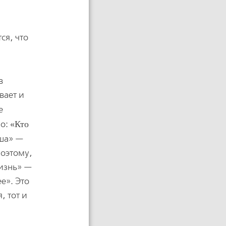
ся, что
в
вает и
е
но:
Кто
уша» —
Поэтому,
жизнь» —
е». Это
, тот и