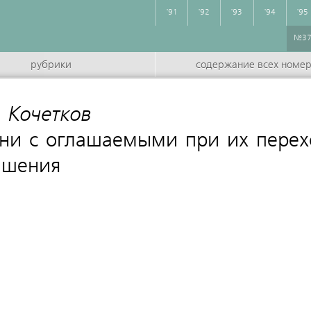
'91
'92
'93
'94
'95
№3
рубрики
содержание всех номе
 Кочетков
:
рни с оглашаемыми при их перех
ашения