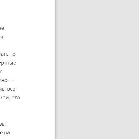
не
ся
ап. То
ертные
к
атно —
мы все-
мои, это
 вы
е на