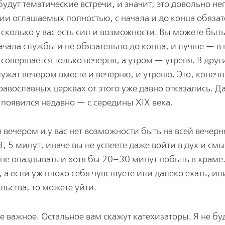
 будут тематические встречи, и значит, это довольно не
ии оглашаемых полностью, с начала и до конца обязат
 сколько у вас есть сил и возможности. Вы можете быт
начала службы и не обязательно до конца, и лучше — в
 совершается только вечерня, а утром — утреня. В друг
ужат вечером вместе и вечерню, и утреню. Это, конечн
равославных церквах от этого уже давно отказались. Да
 появился недавно — с середины XIX века.
вечером и у вас нет возможности быть на всей вечерне
3, 5 минут, иначе вы не успеете даже войти в дух и см
не опаздывать и хотя бы 20–30 минут побыть в храме
а если уж плохо себя чувствуете или далеко ехать, ил
льства, то можете уйти.
ое важное. Остальное вам скажут катехизаторы. Я не бу