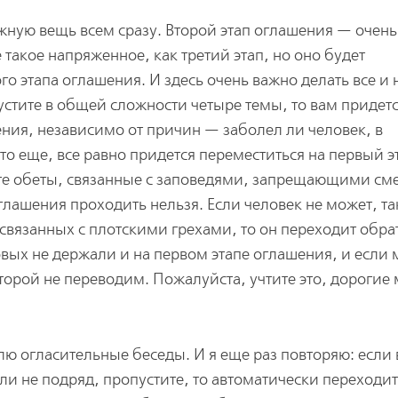
ажную вещь всем сразу. Второй этап оглашения — очень
такое напряженное, как третий этап, но оно будет
го этапа оглашения. И здесь очень важно делать все и 
пустите в общей сложности четыре темы, то вам придет
ения, независимо от причин — заболел ли человек, в
о еще, все равно придется переместиться на первый эт
те обеты, связанные с заповедями, запрещающими см
глашения проходить нельзя. Если человек не может, та
 связанных с плотскими грехами, то он переходит обр
овых не держали и на первом этапе оглашения, и если 
торой не переводим. Пожалуйста, учтите это, дорогие 
делю огласительные беседы. И я еще раз повторяю: если
ли не подряд, пропустите, то автоматически переходит