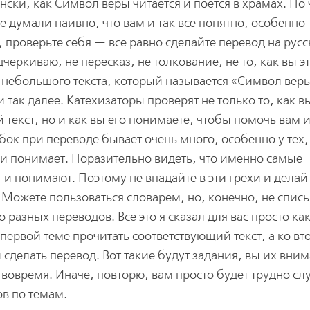
нски, как Символ веры читается и поется в храмах. Но
е думали наивно, что вам и так все понятно, особенно 
, проверьте себя — все равно сделайте перевод на рус
черкиваю, не пересказ, не толкование, не то, как вы эт
о небольшого текста, который называется «Символ вер
и так далее. Катехизаторы проверят не только то, как в
й текст, но и как вы его понимаете, чтобы помочь вам 
ок при переводе бывает очень много, особенно у тех,
т и понимает. Поразительно видеть, что именно самые
 и понимают. Поэтому не впадайте в эти грехи и делай
Можете пользоваться словарем, но, конечно, не спис
 разных переводов. Все это я сказал для вас просто ка
первой теме прочитать соответствующий текст, а ко вт
 сделать перевод. Вот такие будут задания, вы их вни
 вовремя. Иначе, повторю, вам просто будет трудно сл
ов по темам.