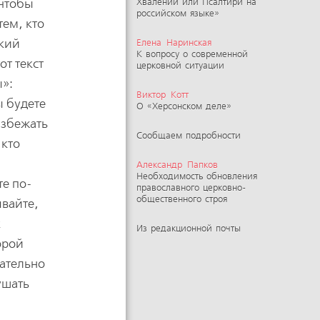
 чтобы
Хвалений или Псалтири на
российском языке»
тем, кто
ский
Елена Наринская
К вопросу о современной
от текст
церковной ситуации
ы»:
Виктор Котт
ы будете
О «Херсонском деле»
избежать
Сообщаем подробности
 кто
Александр Папков
Необходимость обновления
те по-
православного церковно-
общественного строя
ывайте,
к
Из редакционной почты
орой
мательно
ушать