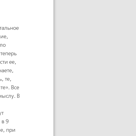
тальное
ние,
ыло
 теперь
сти ее,
наете,
, те,
те». Все
мыслу. В
ут
 в 9
не, при