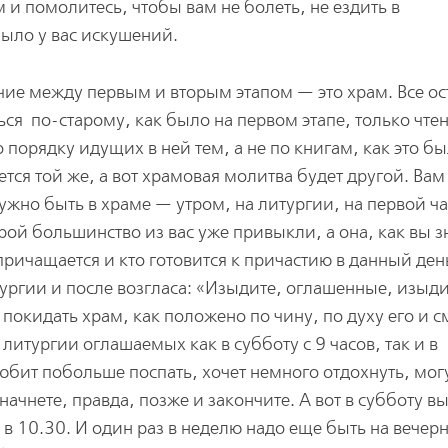
м и помолитесь, чтобы вам не болеть, не ездить в
было у вас искушений.
чие между первым и вторым этапом — это храм. Все ос
ься по-старому, как было на первом этапе, только чте
 порядку идущих в ней тем, а не по книгам, как это б
тся той же, а вот храмовая молитва будет другой. Вам
ужно быть в храме — утром, на литургии, на первой ча
рой большинство из вас уже привыкли, а она, как вы з
 причащается и кто готовится к причастию в данный день
тургии и после возгласа: «Изыдите, оглашенные, изыди
покидать храм, как положено по чину, по духу его и с
итургии оглашаемых как в субботу с 9 часов, так и в
 любит побольше поспать, хочет немного отдохнуть, мог
начнете, правда, позже и закончите. А вот в субботу вы
о в 10.30. И один раз в неделю надо еще быть на вечер