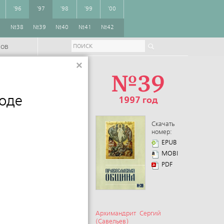
'96
'97
'98
'99
'00
7
№38
№39
№40
№41
№42
ров
×
№39
оде
1997 год
Скачать
номер:
EPUB
MOBI
PDF
Архимандрит Сергий
(Савельев)