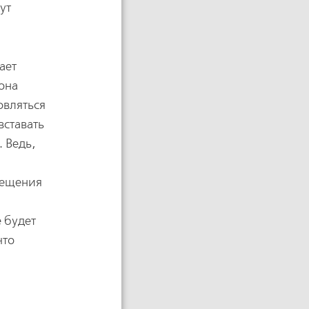
ут
ает
она
овляться
вставать
. Ведь,
рещения
 будет
что