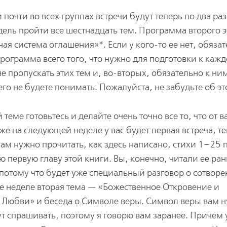
и почти во всех группах встречи будут теперь по два раз
дель пройти все шестнадцать тем. Программа второго э
ая система оглашения»*. Если у кого-то ее нет, обяза
рограмма всего того, что нужно для подготовки к кажд
е пропускать этих тем и, во-вторых, обязательно к ни
его не будете понимать. Пожалуйста, не забудьте об эт
 теме готовьтесь и делайте очень точно все то, что от в
же на следующей неделе у вас будет первая встреча, т
Вам нужно прочитать, как здесь написано, стихи 1–25 
сю первую главу этой книги. Вы, конечно, читали ее ра
 потому что будет уже специальный разговор о сотвор
 же неделе вторая тема — «Божественное Откровение и
и Любви» и беседа о Символе веры. Символ веры вам 
ут спрашивать, поэтому я говорю вам заранее. Причем 