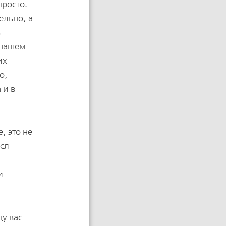
просто.
ельно, а
ь
 нашем
их
о,
 и в
, это не
ысл
.
и
ду вас