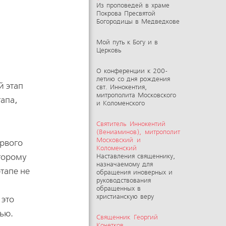
Из проповедей в храме
Покрова Пресвятой
Богородицы в Медведкове
Мой путь к Богу и в
Церковь
О конференции к 200-
летию со дня рождения
й этап
свт. Иннокентия,
митрополита Московского
апа,
и Коломенского
Святитель Иннокентий
(Вениаминов), митрополит
Московский и
ервого
Коломенский
второму
Наставления священнику,
назначаемому для
этапе не
обращения иноверных и
руководствования
,
обращенных в
христианскую веру
 это
нью.
Священник Георгий
Кочетков