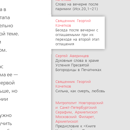
Слово на вечерне после
а в
паримии (Исх.20,1–21)
тапа
Священник Георгий
тельно
Кочетков
Беседа после вечерни с
ой теме.
оглашаемыми при их
переходе на второй этап
м
оглашения
ом.
Сергей Аверинцев
Духовные слова в храме
Успения Пресвятой
ас
Богородицы в Печатниках
ема ее —
Священник Георгий
первой
Кочетков
ньше, но
Сильна, как смерть, любовь
ении
Митрополит Новгородский
и Санкт-Петербургский
Серафим, Архиепископ
нужно
Московский Филарет,
Архиепископ
учить
Предисловие к «Книге