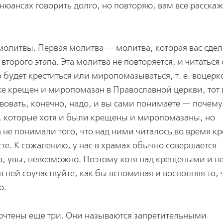
юансах говорить долго, но повторяю, вам все расскаж
молитвы. Первая молитва — молитва, которая вас сдел
рого этапа. Эта молитва не повторяется, и читаться 
то будет креститься или миропомазываться, т. е. воцерк
уже крещен и миропомазан в Православной церкви, тот 
ствовать, конечно, надо, и вы сами понимаете — почему
, которые хотя и были крещены и миропомазаны, но
 не понимали того, что над ними читалось во время к
сте. К сожалению, у нас в храмах обычно совершается
то, увы, невозможно. Поэтому хотя над крещеными и не
 в ней соучаствуйте, как бы вспоминая и восполняя то, 
о.
очтены еще три. Они называются запретительными