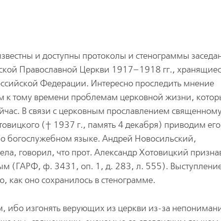
известны и доступны протоколы и стенограммы заседа
ской Православной Церкви 1917–1918 гг., хранящиес
оссийской Федерации. Интересно проследить мнение
м к тому времени проблемам церковной жизни, котор
ейчас. В связи с церковным прославлением священном
овицкого († 1937 г., память 4 декабря) приводим ег
а о богослужебном языке. Андрей Новосильский,
ла, говорил, что прот. Александр Хотовицкий призна
 (ГАРФ, ф. 3431, оп. 1, д. 283, л. 555). Выступление
ю, как оно сохранилось в стенограмме.
, ибо изгонять верующих из церкви из-за непониман