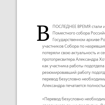
В
ПОСЛЕДНЕЕ ВРЕМЯ
стали 
Поместного собора Россий
Государственном архиве Р
участников Собора по назревши
потеряли свою актуальность и с
протопресвитера Александра Хот
как участника работы подотдел
резюмировавший работу подотде
перевод безусловно необходимым
Александра печатается полность
«Перевод безусловно необходим