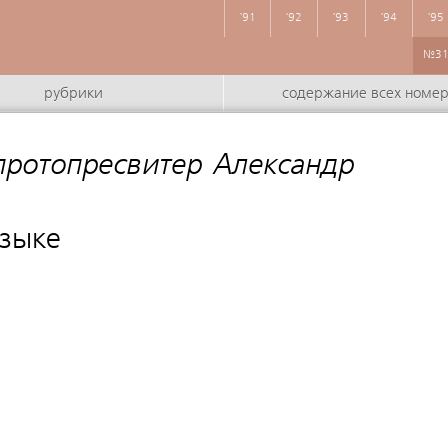
'91
'92
'93
'94
'95
№3
рубрики
содержание всех номе
ротопресвитер Александр
зыке