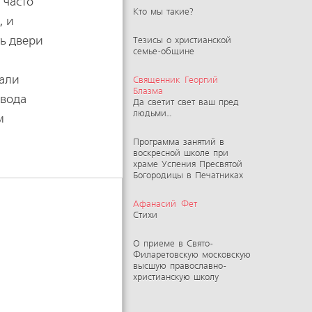
 часто
Кто мы такие?
, и
ь двери
Тезисы о христианской
семье-общине
дали
Священник Георгий
Блазма
евода
Да светит свет ваш пред
людьми…
м
Программа занятий в
воскресной школе при
храме Успения Пресвятой
Богородицы в Печатниках
Афанасий Фет
Стихи
О приеме в Свято-
Филаретовскую московскую
высшую православно-
христианскую школу