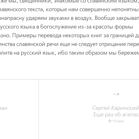
аже мы, священники, знакомые со славянским языком,
лавянского текста, которые нам совершенно непонятны
онапрасну ударяем звуками в воздух. Вообще закрыват
русского языка в богослужение из-за красоты формы
азно. Примеры перевода некоторых книг за границей 
инства славянской речи еще не следует отрицание пер
олитв на русский язык, ибо таким образом мы береже
ман
Сергей Каринский
Еще раз об агапах
10 мин.