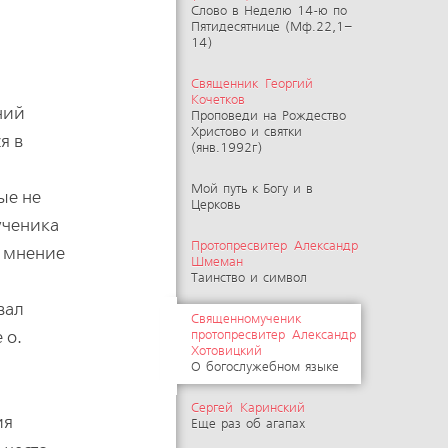
Слово в Неделю 14-ю по
Пятидесятнице (Мф.22,1–
14)
Священник Георгий
Кочетков
ний
Проповеди на Рождество
Христово и святки
я в
(янв.1992г)
Мой путь к Богу и в
ые не
Церковь
ученика
Протопресвитер Александр
о мнение
Шмеман
Таинство и символ
вал
Священномученик
 о.
протопресвитер Александр
Хотовицкий
О богослужебном языке
Сергей Каринский
ия
Еще раз об агапах