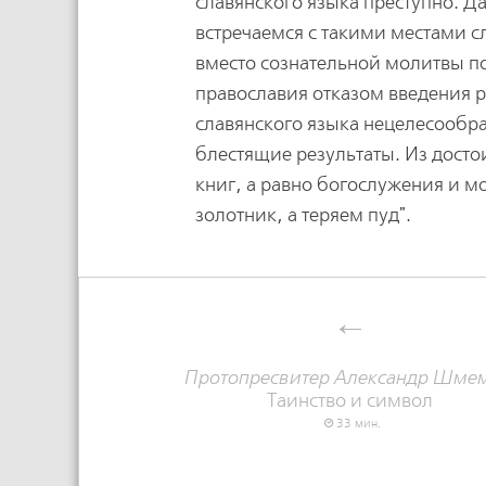
славянского языка преступно. Д
встречаемся с такими местами с
вместо сознательной молитвы п
православия отказом введения 
славянского языка нецелесообр
блестящие результаты. Из досто
книг, а равно богослужения и м
золотник, а теряем пуд".
Протопресвитер Александр Шме
Таинство и символ
33 мин.