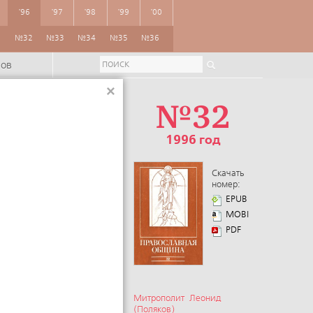
'96
'97
'98
'99
'00
1
№32
№33
№34
№35
№36
ров
×
№32
1996 год
Скачать
номер:
EPUB
MOBI
PDF
Митрополит Леонид
(Поляков)