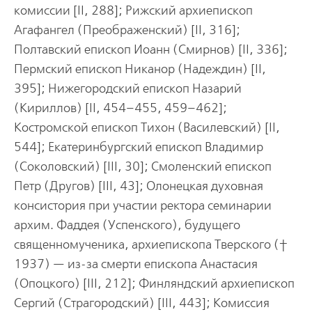
комиссии [II, 288]; Рижский архиепископ
Агафангел (Преображенский) [II, 316];
Полтавский епископ Иоанн (Смирнов) [II, 336];
Пермский епископ Никанор (Надеждин) [II,
395]; Нижегородский епископ Назарий
(Кириллов) [II, 454–455, 459–462];
Костромской епископ Тихон (Василевский) [II,
544]; Екатеринбургский епископ Владимир
(Соколовский) [III, 30]; Смоленский епископ
Петр (Другов) [III, 43]; Олонецкая духовная
консистория при участии ректора семинарии
архим. Фаддея (Успенского), будущего
священномученика, архиепископа Тверского (†
1937) — из-за смерти епископа Анастасия
(Опоцкого) [III, 212]; Финляндский архиепископ
Сергий (Страгородский) [III, 443]; Комиссия