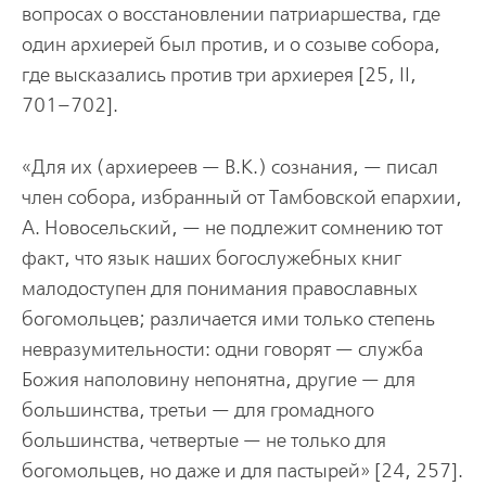
вопросах о восстановлении патриаршества, где
один архиерей был против, и о созыве собора,
где высказались против три архиерея [25, II,
701–702].
«Для их (архиереев — В.К.) сознания, — писал
член собора, избранный от Тамбовской епархии,
А. Новосельский, — не подлежит сомнению тот
факт, что язык наших богослужебных книг
малодоступен для понимания православных
богомольцев; различается ими только степень
невразумительности: одни говорят — служба
Божия наполовину непонятна, другие — для
большинства, третьи — для громадного
большинства, четвертые — не только для
богомольцев, но даже и для пастырей» [24, 257].