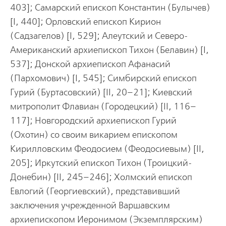
403]; Самарский епископ Константин (Булычев)
[I, 440]; Орловский епископ Кирион
(Садзагелов) [I, 529]; Алеутский и Северо-
Американский архиепископ Тихон (Белавин) [I,
537]; Донской архиепископ Афанасий
(Пархомович) [I, 545]; Симбирский епископ
Гурий (Буртасовский) [II, 20–21]; Киевский
митрополит Флавиан (Городецкий) [II, 116–
117]; Новгородский архиепископ Гурий
(Охотин) со своим викарием епископом
Кирилловским Феодосием (Феодосиевым) [II,
205]; Иркутский епископ Тихон (Троицкий-
Донебин) [II, 245–246]; Холмский епископ
Евлогий (Георгиевский), представивший
заключения учрежденной Варшавским
архиепископом Иеронимом (Экземплярским)