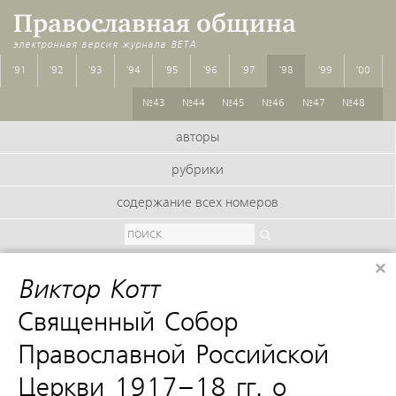
Православная община
электронная версия журнала
BETA
'91
'92
'93
'94
'95
'96
'97
'98
'99
'00
№43
№44
№45
№46
№47
№48
авторы
рубрики
содержание всех номеров
×
Виктор Котт
:
Священный Собор
Православной Российской
Церкви 1917–18 гг. о