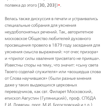
*
полвека до этого [
30, 203
])
.
Велась также дискуссия в печати и устраивались
специальные собрания для уяснения
неудобопонятных речений. Так, авторитетное
московское Общество любителей духовного
просвещения провело в 1879 году заседания для
уяснения смысла выражений: «от очес призора»
и «прилог силы хваления трисвятаго не прияша».
Известны споры на тему, что значит: «сыну света
Твоего соделай служителя» или «возшедша слова
от Слова научившеся» (были разные мнения
даже у таких выдающихся церковных
переводчиков, как свт. Филарет Московский,
епископ Августин (Гуляницкий), проф. СПбДА
Е.И. Ловягин, прот. М.И. Богословский и т.д.)