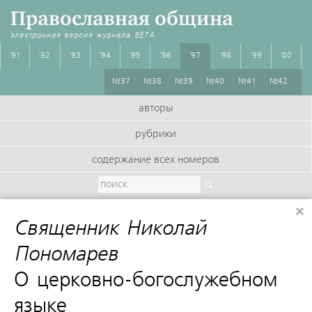
Православная община
электронная версия журнала
BETA
'91
'92
'93
'94
'95
'96
'97
'98
'99
'00
№37
№38
№39
№40
№41
№42
авторы
рубрики
содержание всех номеров
×
Священник Николай
Пономарев
:
О церковно-богослужебном
языке