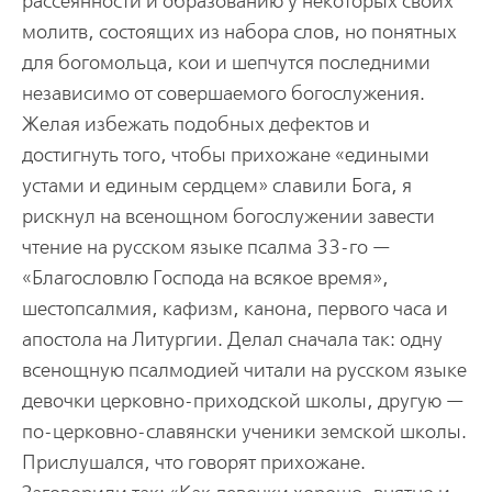
рассеянности и образованию у некоторых своих
молитв, состоящих из набора слов, но понятных
для богомольца, кои и шепчутся последними
независимо от совершаемого богослужения.
Желая избежать подобных дефектов и
достигнуть того, чтобы прихожане «едиными
устами и единым сердцем» славили Бога, я
рискнул на всенощном богослужении завести
чтение на русском языке псалма 33-го —
«Благословлю Господа на всякое время»,
шестопсалмия, кафизм, канона, первого часа и
апостола на Литургии. Делал сначала так: одну
всенощную псалмодией читали на русском языке
девочки церковно-приходской школы, другую —
по-церковно-славянски ученики земской школы.
Прислушался, что говорят прихожане.