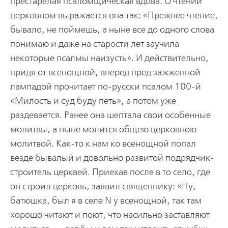
престарелая псаломщическая вдова. О чтении
церковном выражается она так: «Прежнее чтение,
бывало, не поймешь, а ныне все до одного слова
понимаю и даже на старости лет заучила
некоторые псалмы наизусть». И действительно,
придя от всенощной, вперед пред зажженной
лампадой прочитает по-русски псалом 100-й
«Милость и суд буду петь», а потом уже
раздевается. Ранее она шептала свои особенные
молитвы, а ныне молится общею церковною
молитвой. Как-то к нам ко всенощной попал
везде бывалый и довольно развитой подрядчик-
строитель церквей. Приехав после в то село, где
он строил церковь, заявил священнику: «Ну,
батюшка, был я в селе N у всенощной, так там
хорошо читают и поют, что насильно заставляют