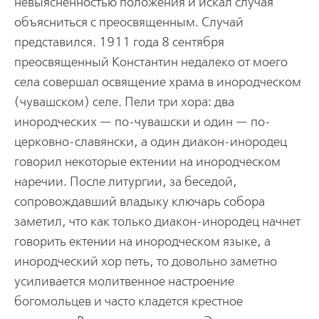
невыясненностью положения и искал случая
объясниться с преосвященным. Случай
представился. 1911 года 8 сентября
преосвященный Константин недалеко от моего
села совершал освящение храма в инородческом
(чувашском) селе. Пели три хора: два
инородческих — по-чувашски и один — по-
церковно-славянски, а один диакон-инородец
говорил некоторые ектении на инородческом
наречии. После литургии, за беседой,
сопровождавший владыку ключарь собора
заметил, что как только диакон-инородец начнет
говорить ектении на инородческом языке, а
инородческий хор петь, то довольно заметно
усиливается молитвенное настроение
богомольцев и часто кладется крестное