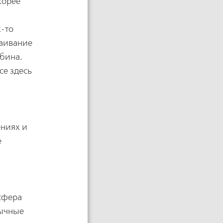
Скорее
х-то
ваивание
убина.
се здесь
ениях и
е
осфера
бычные