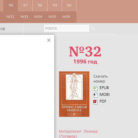
'96
'97
'98
'99
'00
1
№32
№33
№34
№35
№36
ров
×
№32
1996 год
Скачать
номер:
EPUB
MOBI
PDF
Митрополит Леонид
(Поляков)