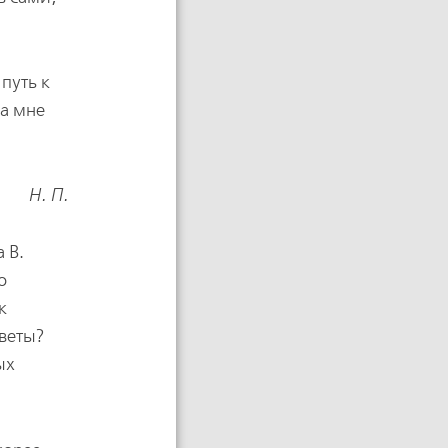
путь к
ла мне
Н. П.
 В.
о
к
тветы?
ых