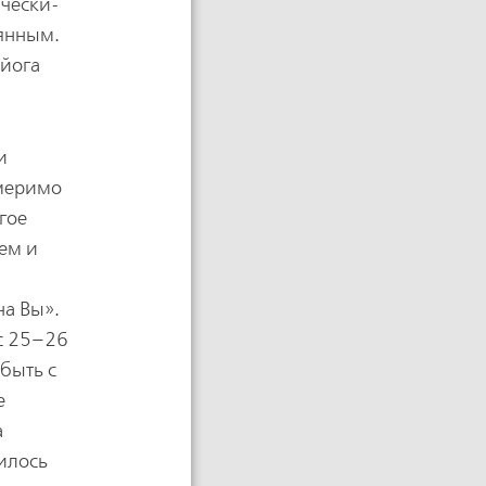
ически-
рянным.
 йога
и
змеримо
угое
тем и
на Вы».
 с 25–26
 быть с
е
а
вилось