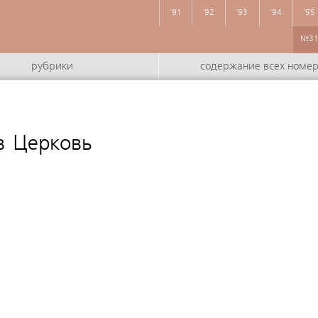
'91
'92
'93
'94
'95
№3
рубрики
содержание всех номе
в Церковь