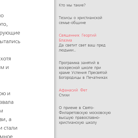
Кто мы такие?
но
Тезисы о христианской
семье-общине
это,
верующие
Священник Георгий
пытались
Блазма
Да светит свет ваш пред
людьми…
 хотя
Программа занятий в
ым и
воскресной школе при
храме Успения Пресвятой
Богородицы в Печатниках
Афанасий Фет
ою и
Стихи
звала
О приеме в Свято-
им
Филаретовскую московскую
высшую православно-
ви, а
христианскую школу
и стали
омное