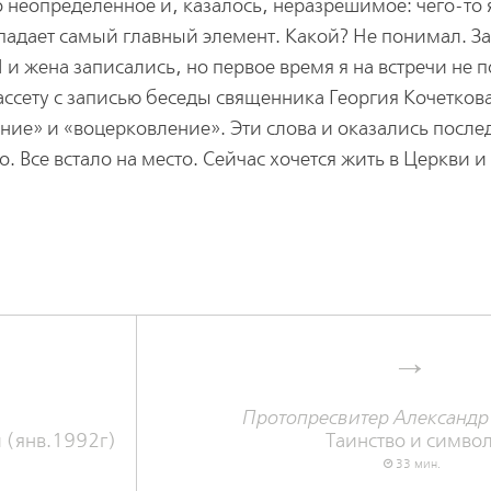
о неопределенное и, казалось, неразрешимое: чего-то 
ыпадает самый главный элемент. Какой? Не понимал. З
 и жена записались, но первое время я на встречи не 
ссету с записью беседы священника Георгия Кочеткова
ние» и «воцерковление». Эти слова и оказались посл
. Все встало на место. Сейчас хочется жить в Церкви и
Протопресвитер Александ
 (янв.1992г)
Таинство и симво
33 мин.