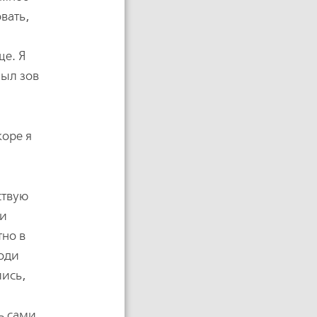
вать,
ще. Я
был зов
коре я
ствую
ди
тно в
Ходи
лись,
ь сами,