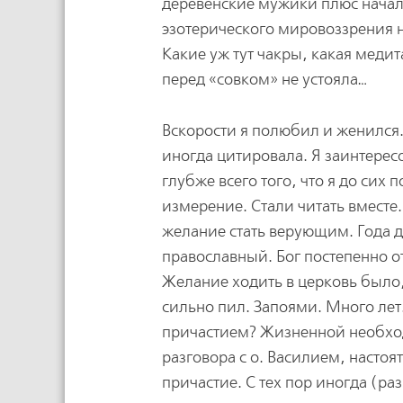
деревенские мужики плюс началь
эзотерического мировоззрения н
Какие уж тут чакры, какая меди
перед «совком» не устояла…
Вскорости я полюбил и женился.
иногда цитировала. Я заинтерес
глубже всего того, что я до сих 
измерение. Стали читать вместе
желание стать верующим. Года д
православный. Бог постепенно о
Желание ходить в церковь было, 
сильно пил. Запоями. Много лет.
причастием? Жизненной необход
разговора с о. Василием, насто
причастие. С тех пор иногда (р