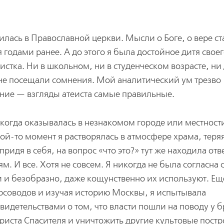
тилась в Православной церкви. Мысли о Боге, о вере с
годами ранее. А до этого я была достойное дитя свое
стка. Ни в школьном, ни в студенческом возрасте, ни
т не посещали сомнения. Мой аналитический ум трезво
ние — взгляды атеиста самые правильные.
 когда оказывалась в незнакомом городе или местност
акой-то момент я растворялась в атмосфере храма, теря
придя в себя, на вопрос «что это?» тут же находила отв
. И все. Хотя не совсем. Я никогда не была согласна с
 и безобразно, даже кощунственно их используют. Ещ
урсоводов и изучая историю Москвы, я испытывала
видетельствами о том, что власти пошли на поводу у 
риста Спасителя и уничтожить другие культовые постр