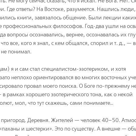
ь. Не могу сейчас сказать, что я искал. Не Бога. Нет. 
и. Где ответы? На Востоке, разумеется. Нашлись люди,
вились книги, завязалось общение. Были лекции каки
е профессиональных философов. Год-два ушли на ос
а вопросы осознавались, вернее, осознавалась их гл
что все, кого я знал, с кем общался, спорил и т. д., — в
 не понимал.
дам) я и сам стал специалистом-эзотериком, и хотя
зато неплохо ориентировался во многих восточных уч
сировало провал моего поиска. О Боге по-прежнему н
 в рамках хорошего эзотерического тона, как о некой
олют, мол, что тут скажешь, сами понимаете…
 в пригород. Деревня. Жителей — человек 40–50. Атм
паханы и шестерки». Это по существу. А внешне — о