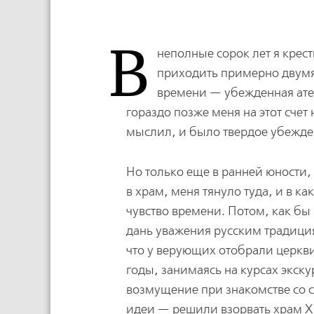
В
неполные сорок лет я крес
приходить примерно двумя 
времени — убежденная атеи
гораздо позже меня на этот сче
мыслил, и было твердое убежде
Но только еще в ранней юности,
в храм, меня тянуло туда, и в к
чувство времени. Потом, как бы 
дань уважения русским традициям
что у верующих отобрали церкви
годы, занимаясь на курсах экск
возмущение при знакомстве со с
идеи — решили взорвать храм Х