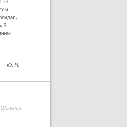
я не
атем
попадал,
. Я
едним
Ю. И.
р Шмеман
л