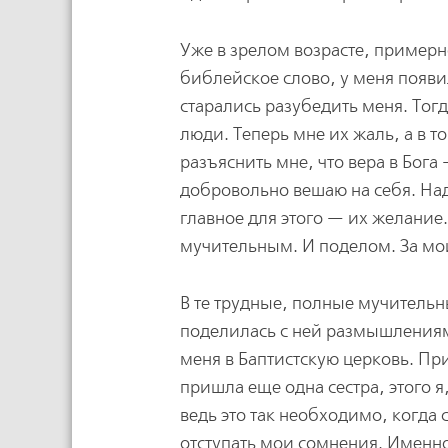
Уже в зрелом возрасте, примерно
библейское слово, у меня появил
старались разубедить меня. Тог
люди. Теперь мне их жаль, а в 
разъяснить мне, что вера в Бога 
добровольно вешаю на себя. Над
главное для этого — их желание.
мучительным. И поделом. За мо
В те трудные, полные мучитель
поделилась с ней размышлениям
меня в Баптистскую церковь. Пр
пришла еще одна сестра, этого 
ведь это так необходимо, когда
отступать мои сомнения. Именно