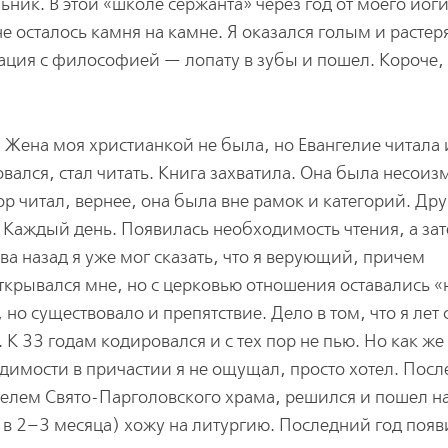
ник. В этой «школе сержанта» через год от моего йог
е осталось камня на камне. Я оказался голым и расте
тация с философией — лопату в зубы и пошел. Короче,
 Жена моя христианкой не была, но Евангелие читала 
овался, стал читать. Книга захватила. Она была несои
пор читал, вернее, она была вне рамок и категорий. Др
. Каждый день. Появилась необходимость чтения, а за
ва назад я уже мог сказать, что я верующий, причем
ткрывался мне, но с церковью отношения оставались «
но существовало и препятствие. Дело в том, что я лет
 К 33 годам кодировался и с тех пор не пью. Но как же
имости в причастии я не ощущал, просто хотел. Посл
ятелем Свято-Парголовского храма, решился и пошел н
аз в 2–3 месяца) хожу на литургию. Последний год поя