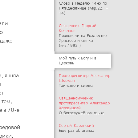
Слово в Неделю 14-ю по
Пятидесятнице (Мф.22,1–
14)
тали
Священник Георгий
Кочетков
го
Проповеди на Рождество
 даже
Христово и святки
(янв.1992г)
Мой путь к Богу и в
Церковь
и, я шла
Протопресвитер Александр
Шмеман
я
Таинство и символ
ет —
Священномученик
 тем,
протопресвитер Александр
Хотовицкий
е в 70-е
О богослужебном языке
Сергей Каринский
бредовой
Еще раз об агапах
ойки.