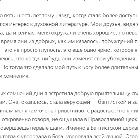
 пять-шесть лет тому назад, когда стало более доступ
ся интерес к духовной литературе. Мои друзья, видя 
да, да и сейчас, меня окружали очень хорошие, но не
то время они из добрых, как им казалось, побуждений 
— это не просто глупость, это еще одно ярмо, которое я
еюсь, что когда-нибудь они изменят свои убеждения,
 Но тогда это сделало мой путь к Богу более длительн
и сомнения.
ных сомнений дни я встретила добрую приятельницу св
и. Она, оказалось, стала верующей — баптисткой и за
иняли меня там очень приветливо, с радостью, что к н
я, откровенно говоря, не ощущала в Православной церк
 совершаешь первые шаги. Именно в Баптистской церкв
 тогда я уверовала в Бога, уверовала всей душой. Огр