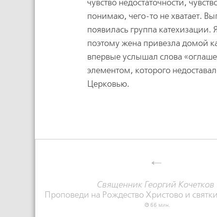
чувство недостаточности, чувств
понимаю, чего-то не хватает. В
появилась группа катехизации. Я
поэтому жена привезла домой ка
впервые услышал слова «оглаше
элементом, которого недоставало
Церковью.
Священник Георгий Кочетков
Проповеди на Рождество Христово и святки
66 мин.