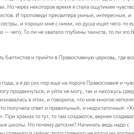
ви. Но через некоторое время я стала ощутимее чувство
птистов. И проповеди пресвитера умные, интересные, и
сестры, и хорошо мне с ними, но душа ищет чего-то е
 — чего. То ли не хватало глубины таинств, то ли это 
ть баптистов и прийти в Православную церковь, где вс
года, а я до сих пор еще на пороге Православия и чув
могу продвинуться, и уйти не могу, так и нахожусь сре
изнавалась в этом, и говорила, что мне многое непоня
Но получала ответ и правильный, и недостаточный: «
». При храмах то тут, то там создаются, вернее создава
ные школы. Но почему детские? Начинать ведь надо с
 главного и сейчас этого главного не могут ни достич