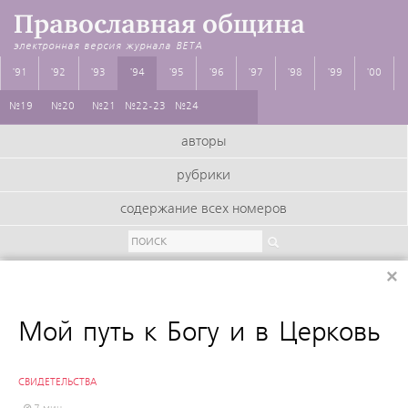
Православная община
электронная версия журнала
BETA
'91
'92
'93
'94
'95
'96
'97
'98
'99
'00
№19
№20
№21
№22-23
№24
авторы
рубрики
содержание всех номеров
×
:
Мой путь к Богу и в Церковь
СВИДЕТЕЛЬСТВА