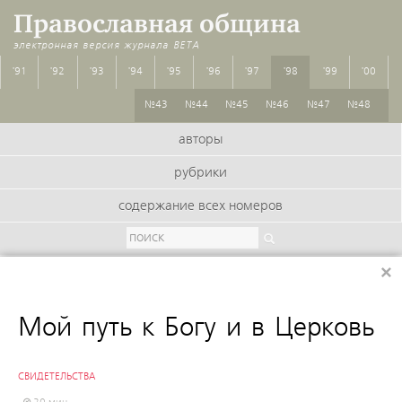
Православная община
электронная версия журнала
BETA
'91
'92
'93
'94
'95
'96
'97
'98
'99
'00
№43
№44
№45
№46
№47
№48
авторы
рубрики
содержание всех номеров
×
:
Мой путь к Богу и в Церковь
СВИДЕТЕЛЬСТВА