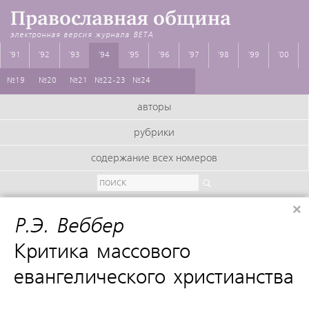
Православная община
электронная версия журнала
BETA
'91
'92
'93
'94
'95
'96
'97
'98
'99
'00
№19
№20
№21
№22-23
№24
авторы
рубрики
содержание всех номеров
×
Р.Э. Веббер
:
Критика массового
евангелического христианства