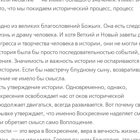
о, что мы покидаем исторический процесс, процесс
одно из великих благословений Божьих. Она есть след
знь и драму человека. И хотя Ветхий и Новый заветы 
ресса и творчества человека в истории, они не могли 
история была бы просто последовательностью событий,
ния. Значимость и важность истории не оспариваются
истории. Если бы навстречу блудному сыну, возврати
ение не имело бы смысла.
сть утверждение истории. Одновременно, однако,
скресения освобождает нас от оков исторической
одолжает двигаться, всегда развивается. Вот почему св
ывке утверждает, что именно Воскресение наделяет 
ии обретает смысл само Воплощение.
сти — это вера в Воскресение, вера в вечность жизни.
изнь души или мира. Говоря языком Евангелия, это неч