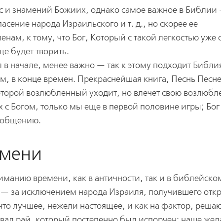
ес и знамений Божиих, однако самое важное в Библии
асение народа Израильского и т. д., но скорее ее
нам, к тому, что Бог, Который с такой легкостью уже 
ще будет творить.
л в начале, менее важно — так к этому подходит Библ
ем, в конце времен. Прекраснейшая книга, Песнь Песне
оторой возлюбленный уходит, но влечет свою возлюбл
х с Богом, только мы еще в первой половине игры; Бог
у общению.
емени
ниманию времени, как в античности, так и в библейско
ь — за исключением народа Израиля, получившего отк
что лучшее, нежели настоящее, и как на фактор, реш
овал рай, который постепенно был испорчен: наше же