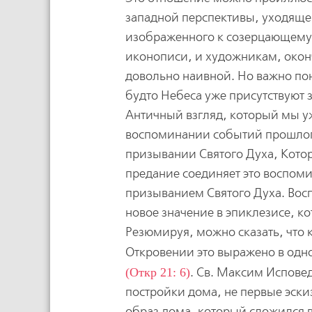
западной перспективы, уходящей
изображенного к созерцающему.
иконописи, и художникам, окон
довольно наивной. Но важно поня
будто Небеса уже присутствуют 
Античный взгляд, который мы уж
воспоминании событий прошлого
призывании Святого Духа, Кото
предание соединяет это воспом
призыванием Святого Духа. Вос
новое значение в эпиклезисе, к
Резюмируя, можно сказать, что 
Откровении это выражено в одн
(Откр 21: 6)
. Св. Максим Испове
постройки дома, не первые эск
образ дома, который сложился в 