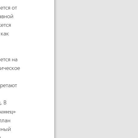
ется от
авной
ется
 как
ется на
гическое
бретают
. В
 конец
план
ечный
ь