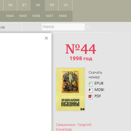
'96
'97
'98
'99
'00
3
№44
№45
№46
№47
№48
ров
×
№44
1998 год
Скачать
номер:
EPUB
MOBI
PDF
Священник Георгий
Кочетков