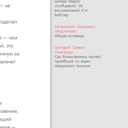
матери Марии
 — не
(Скобцовой). Из
воспоминаний И.Н.
Вебстер
соделал
Митрополит Вениамин
(Федченков)
Общая исповедь
ия — чем
й, это
Григорий Саввич
Сковорода
енную за
Сад божественных песней,
 влечет
прозябший из зерен
священного писания
м
ровение,
ающий
лание —