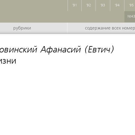
'91
'92
'93
'94
'95
№4
рубрики
содержание всех номе
овинский Афанасий (Евтич)
:
изни