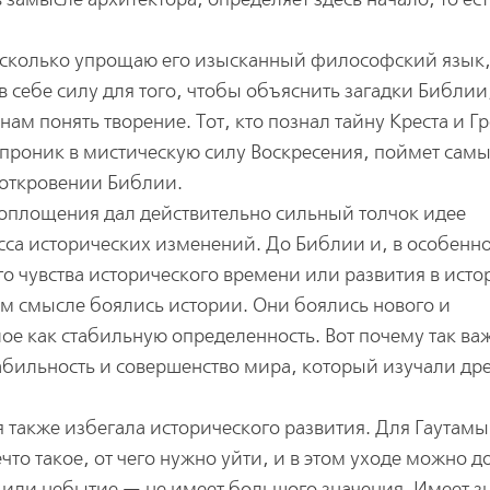
несколько упрощаю его изысканный философский язык,
 себе силу для того, чтобы объяснить загадки Библии
нам понять творение. Тот, кто познал тайну Креста и Г
то проник в мистическую силу Воскресения, поймет сам
в откровении Библии.
оплощения дал действительно сильный толчок идее
сса исторических изменений. До Библии и, в особенно
го чувства исторического времени или развития в исто
ом смысле боялись истории. Они боялись нового и
е как стабильную определенность. Вот почему так ва
абильность и совершенство мира, который изучали др
 также избегала исторического развития. Для Гаутам
ечто такое, от чего нужно уйти, и в этом уходе можно д
 или небытие — не имеет большого значения. Имеет з