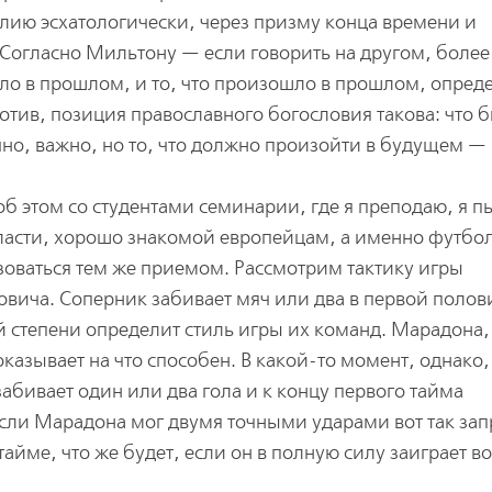
лию эсхатологически, через призму конца времени и
 Согласно Мильтону — если говорить на другом, более
о в прошлом, и то, что произошло в прошлом, опреде
отив, позиция православного богословия такова: что б
чно, важно, но то, что должно произойти в будущем —
об этом со студентами семинарии, где я преподаю, я п
бласти, хорошо знакомой европейцам, а именно футбол
зоваться тем же приемом. Рассмотрим тактику игры
вича. Соперник забивает мяч или два в первой полов
ой степени определит стиль игры их команд. Марадона,
казывает на что способен. В какой-то момент, однако,
абивает один или два гола и к концу первого тайма
если Марадона мог двумя точными ударами вот так зап
йме, что же будет, если он в полную силу заиграет в