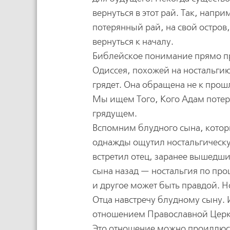
вернуться в этот рай. Так, напри
потерянный рай, на свой остров
вернуться к началу.
Библейское понимание прямо пр
Одиссея, похожей на ностальгию
грядет. Она обращена не к прошл
Мы ищем Того, Кого Адам потеря
грядущем.
Вспомним блудного сына, котор
однажды ощутил ностальгическу
встретил отец, заранее вышедши
сына назад — ностальгия по прош
и другое может быть правдой. 
Отца навстречу блудному сыну. 
отношением Православной Церк
Это отношение можно проиллюст