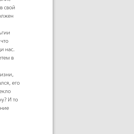
 в свой
должен
ьгии
 что
и нас.
етем в
жизни,
лся, его
лекло
у? И то
ение