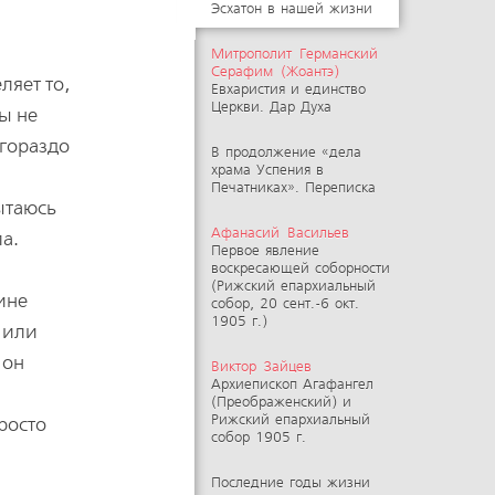
Эсхатон в нашей жизни
Митрополит Германский
Серафим (Жоантэ)
ляет то,
Евхаристия и единство
Церкви. Дар Духа
ы не
 гораздо
В продолжение «дела
храма Успения в
Печатниках». Переписка
ытаюсь
Афанасий Васильев
а.
Первое явление
воскресающей соборности
(Рижский епархиальный
ине
собор, 20 сент.-6 окт.
1905 г.)
 или
 он
Виктор Зайцев
Архиепископ Агафангел
(Преображенский) и
Рижский епархиальный
росто
собор 1905 г.
о
Последние годы жизни