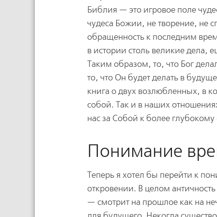
Библия — это игровое поле чуд
чудеса Божии, не творение, не сп
обращенность к последним време
в истории столь великие дела, е
Таким образом, то, что Бог дела
то, что Он будет делать в будущ
книга о двух возлюбленных, в к
собой. Так и в наших отношения
нас за Собой к более глубоком
Понимание вр
Теперь я хотел бы перейти к по
откровении. В целом античност
— смотрит на прошлое как на не
для будущего. Некогда существ