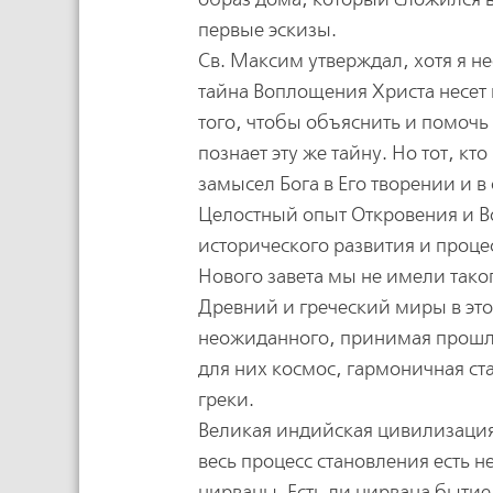
первые эскизы.
Св. Максим утверждал, хотя я 
тайна Воплощения Христа несет в
того, чтобы объяснить и помочь 
познает эту же тайну. Но тот, к
замысел Бога в Его творении и 
Целостный опыт Откровения и В
исторического развития и проце
Нового завета мы не имели тако
Древний и греческий миры в эт
неожиданного, принимая прошло
для них космос, гармоничная ст
греки.
Великая индийская цивилизация
весь процесс становления есть н
нирваны. Есть ли нирвана бытие