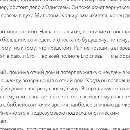
мер, обстоит дело с Одиссеем. Он тоже хочет вернуться
, совсем в духе Мильтона. Кольцо замыкается, конец 
отивоположно. Наша ностальгия, в отличие от ностал
 большинства людей, это тоска по будущему, по тому,
ому, но к тому, что предстоит. Рай не позади, а вперед
л в раю, и Его — во всей полноте Его славы — мы обр
ый, покинув отчий дом и потерпев жалкую неудачу в 
ю жажду возвращения в отчий дом. Когда он возвраща
й из дома навстречу своему сыну. Я спрашиваю: что в
лому или сознание того, что отец выйдет ему навстреч
Но с библейской точки зрения наиболее значимо движ
Именно это я подразумеваю под эсхатологическим
ви.
рировать, посмотрев на православные иконы, где нет