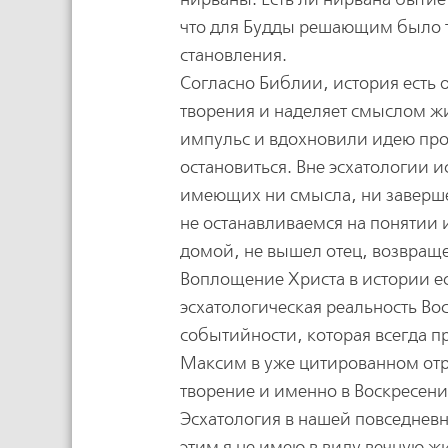
что для Будды решающим было т
становления.
Согласно Библии, история есть 
творения и наделяет смыслом жи
импульс и вдохновили идею прог
остановиться. Вне эсхатологии 
имеющих ни смысла, ни заверше
не останавливаемся на понятии 
домой, не вышел отец, возвращ
Воплощение Христа в истории е
эсхатологическая реальность Во
событийности, которая всегда пр
Максим в уже цитированном отр
творение и именно в Воскресен
Эсхатология в нашей повседневно
этим я не имею в виду вечную ж