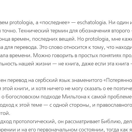
м protologia, а «последнее» — eschatologia. Ни один 
 точно. Технический термин для обозначения второго
конца времен, последних вещей. Но protologia, мне каж
 для перевода. Это слово относится к тому, что находи
чала времени. Можно говорить в простых понятиях про
альность нашей жизни — не книга, даже если эта книга
ен перевод на сербский язык знаменитого «Потерянно
этой книги, и хотя ничего не могу сказать о ее поэтич
то о богословском подходе Мильтона к самой проблеме
подход к этой теме — с одной стороны, и православног
гой.
дход протологический, он рассматривает Библию, де
орении и на его первоначальном состоянии, тогда как 