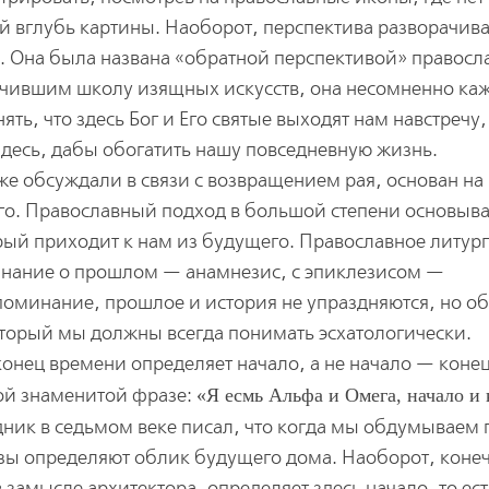
 вглубь картины. Наоборот, перспектива разворачива
 Она была названа «обратной перспективой» правосл
чившим школу изящных искусств, она несомненно каж
ть, что здесь Бог и Его святые выходят нам навстречу,
здесь, дабы обогатить нашу повседневную жизнь.
е обсуждали в связи с возвращением рая, основан на
. Православный подход в большой степени основыва
рый приходит к нам из будущего. Православное литур
инание о прошлом — анамнезис, с эпиклезисом —
поминание, прошлое и история не упраздняются, но о
оторый мы должны всегда понимать эсхатологически.
конец времени определяет начало, а не начало — конец
ой знаменитой фразе:
Я есмь Альфа и Омега, начало и
дник в седьмом веке писал, что когда мы обдумываем 
изы определяют облик будущего дома. Наоборот, кон
замысле архитектора, определяет здесь начало, то ест