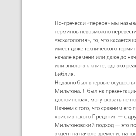
По-гречески «первое» мы называе
терминов невозможно перевести
«эсхатология», то, что касается 
имеет даже технического термина
начале времени или даже до на
или эпилога к книге, однако ре
Библия.
Недавно был впервые осуществл
Мильтона. Я был на презентации 
достоинствах, могу сказать неч
Начнем с того, что сравним его 
христианского Предания — с дру
Мильтоновский подход — это по
акцент на начале времени, на тв