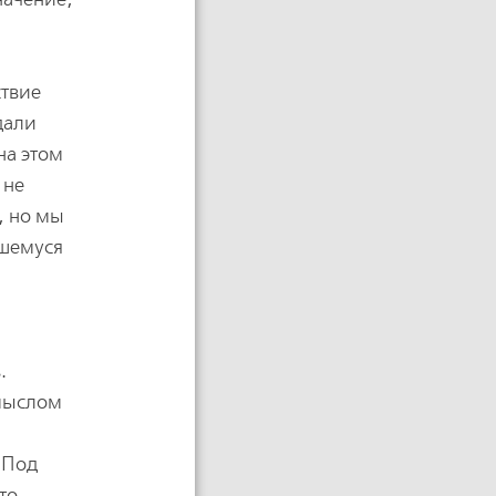
ствие
дали
на этом
 не
, но мы
вшемуся
.
смыслом
 Под
то