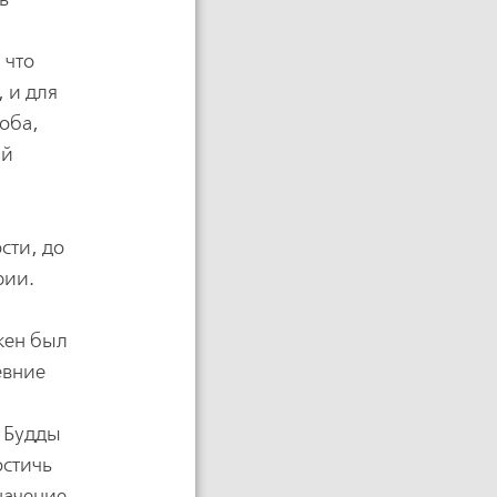
 что
, и для
роба,
ый
сти, до
рии.
жен был
евние
ы Будды
остичь
начение,