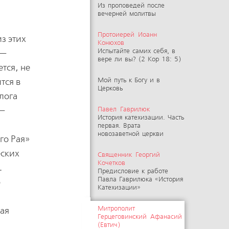
Из проповедей после
вечерней молитвы
Протоиерей Иоанн
из этих
Конюхов
Испытайте самих себя, в
 —
вере ли вы? (2 Кор 18: 5)
ется, не
тся в
Мой путь к Богу и в
Церковь
лога
 —
Павел Гаврилюк
История катехизации. Часть
первая. Врата
новозаветной церкви
го Рая»
еских
Священник Георгий
Кочетков
.
Предисловие к работе
Павла Гаврилюка «История
о
Катехизации»
Митрополит
лая
Герцеговинский Афанасий
я
(Евтич)