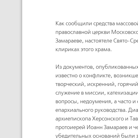
Как сообщили средства массов
православной церкви Московско
Замараеве, настоятеле Свято-Ср
клириках этого храма.
Из документов, опубликованных
известно о конфликте, возникше
творческий, искренний, горячий
служение в миссии, катехизаци
вопросы, недоумения, а часто и
епархиального руководства. Диа
архиепископа Херсонского и Тав
протоиерей Иоанн Замараев и ч
убедительных оснований были з