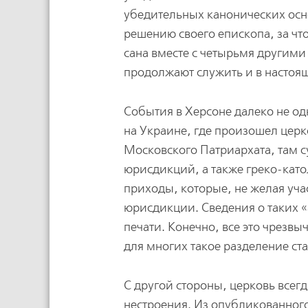
убедительных канонических осн
решению своего епископа, за ч
сана вместе с четырьмя другим
продолжают служить и в настоя
События в Херсоне далеко не од
на Украине, где произошел цер
Московского Патриархата, там 
юрисдикций, а также греко-като
приходы, которые, не желая уча
юрисдикции. Сведения о таких 
печати. Конечно, все это чрезвы
для многих такое разделение ст
С другой стороны, церковь всег
нестроения. Из опубликованно