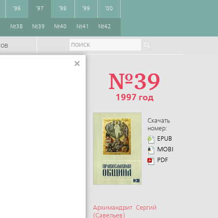
'96
'97
'98
'99
'00
7
№38
№39
№40
№41
№42
ров
×
№39
1997 год
Скачать
номер:
EPUB
MOBI
PDF
Архимандрит Сергий
(Савельев)