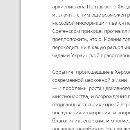
архиепископа Полтавского Феод
и, значит, с ним еще возможен 
массовой информации льется по
Сретенском приходе, против кл
предположить, что о. Иоанна тол
переходить ни в какую расколь
чадами Украинской православно
События, происшедшие в Херсо
современной церковной жизни, к
— и проблемы роста церковног
миссионерства, и возрождения 
оторванных от своих корней взр
послушания и смирения, и вопр
благочиния, епархии, и многие 
последует неизбежно. Не дай же