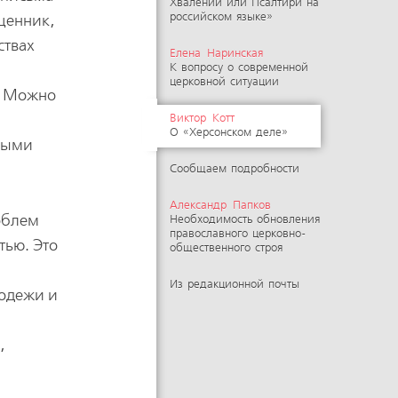
Хвалений или Псалтири на
российском языке»
щенник,
ствах
Елена Наринская
К вопросу о современной
церковной ситуации
в. Можно
Виктор Котт
О «Херсонском деле»
рными
Сообщаем подробности
Александр Папков
облем
Необходимость обновления
православного церковно-
тью. Это
общественного строя
Из редакционной почты
лодежи и
,
в