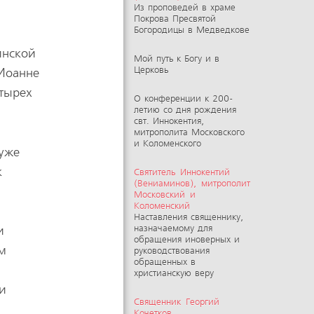
Из проповедей в храме
Покрова Пресвятой
Богородицы в Медведкове
инской
Мой путь к Богу и в
Церковь
 Иоанне
етырех
О конференции к 200-
летию со дня рождения
свт. Иннокентия,
митрополита Московского
и Коломенского
 уже
к
Святитель Иннокентий
(Вениаминов), митрополит
Московский и
Коломенский
Наставления священнику,
и
назначаемому для
обращения иноверных и
ом
руководствования
обращенных в
христианскую веру
ки
Священник Георгий
Кочетков