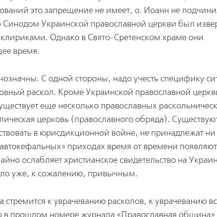
ований это запрещение не имеет, о. Иоанн не подчини
то Синодом Украинской православной церкви был извер
и клириками. Однако в Свято-Сретенском храме они
щее время.
нозначны. С одной стороны, надо учесть специфику с
ковный раскол. Кроме Украинской православной церкв
существует еще несколько православных раскольничес
лическая церковь (православного обряда). Существую
ствовать в юрисдикционной войне, не принадлежат ни
«автокефальных» приходах время от времени появляют
чайно ослабляет христианское свидетельство на Украин
ало уже, к сожалению, привычным.
да стремится к уврачеванию расколов, к уврачеванию в
го в прошлом номере журнала «Православная община»