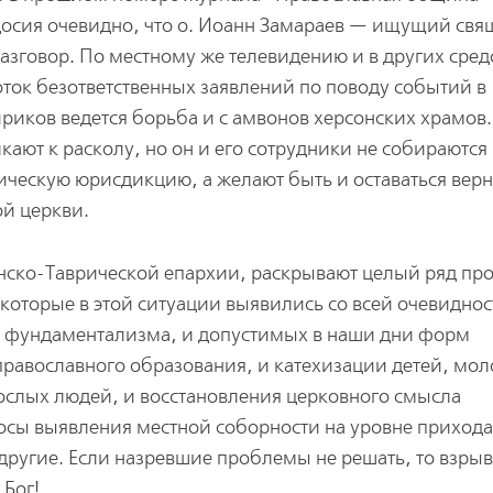
осия очевидно, что о. Иоанн Замараев — ищущий свя
разговор. По местному же телевидению и в других сред
ток безответственных заявлений по поводу событий в
ириков ведется борьба и с амвонов херсонских храмо
кают к расколу, но он и его сотрудники не собираются
ническую юрисдикцию, а желают быть и оставаться ве
й церкви.
нско-Таврической епархии, раскрывают целый ряд пр
оторые в этой ситуации выявились со всей очевиднос
о фундаментализма, и допустимых в наши дни форм
православного образования, и катехизации детей, мо
ослых людей, и восстановления церковного смысла
осы выявления местной соборности на уровне прихода
другие. Если назревшие проблемы не решать, то взры
 Бог!