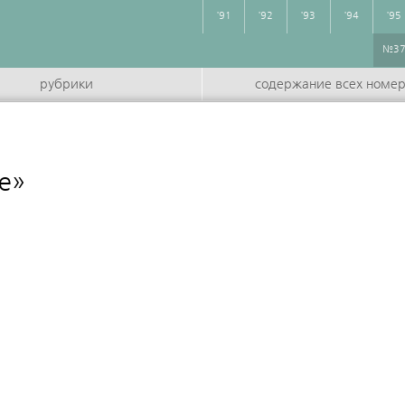
'91
'92
'93
'94
'95
№3
рубрики
содержание всех номе
е»