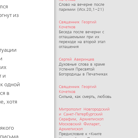
Слово на вечерне после
лся
паримии (Исх.20,1–21)
гнут из
Священник Георгий
Кочетков
Беседа после вечерни с
оглашаемыми при их
переходе на второй этап
оглашения
итуации
и
Сергей Аверинцев
Духовные слова в храме
ких
Успения Пресвятой
Богородицы в Печатниках
т и
 к одной
Священник Георгий
Кочетков
ся в
Сильна, как смерть, любовь
е, хотя
Митрополит Новгородский
и Санкт-Петербургский
Серафим, Архиепископ
Московский Филарет,
сякого
Архиепископ
Предисловие к «Книге
 письма