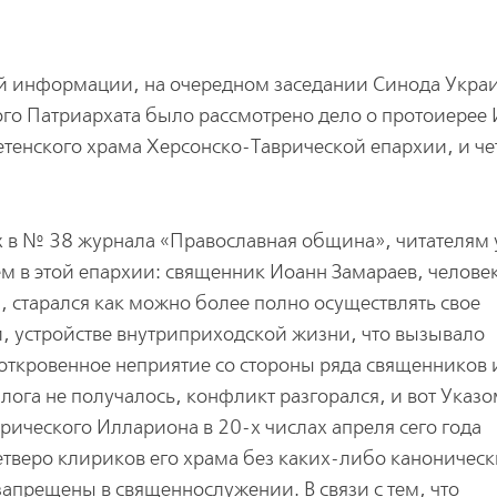
ой информации, на очередном заседании Синода Укра
го Патриархата было рассмотрено дело о протоиерее
етенского храма Херсонско-Таврической епархии, и ч
 в № 38 журнала «Православная община», читателям
м в этой епархии: священник Иоанн Замараев, челове
, старался как можно более полно осуществлять свое
и, устройстве внутриприходской жизни, что вызывало
 откровенное неприятие со стороны ряда священников 
лога не получалось, конфликт разгорался, и вот Указ
рического Иллариона в 20-х числах апреля сего года
етверо клириков его храма без каких-либо каноничес
апрещены в священнослужении. В связи с тем, что