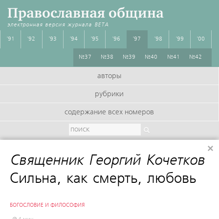
Православная община
электронная версия журнала
BETA
'91
'92
'93
'94
'95
'96
'97
'98
'99
'00
№37
№38
№39
№40
№41
№42
авторы
рубрики
содержание всех номеров
×
Священник Георгий Кочетков
:
Сильна, как смерть, любовь
БОГОСЛОВИЕ И ФИЛОСОФИЯ