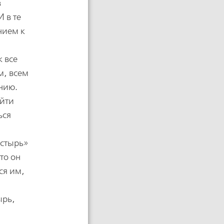
в
 в те
нием к
к все
м, всем
нию.
ийти
ься
астырь»
то он
ся им,
ырь,