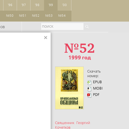
'96
'97
'98
'99
'00
9
№50
№51
№52
№53
№54
ров
×
№52
1999 год
Скачать
номер:
EPUB
MOBI
PDF
Священник Георгий
Кочетков