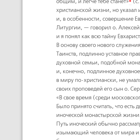
*
общим, и легче тебе станет»
(с.
христианской жизни, но указал 
и, в особенности, совершение Е
Литургии, — говорил о. Алексе
и я понял как всю тайну Евхарис
В основу своего нового служени
Таинств, подлинно уставное пра
духовной семьи, подобной мона
и, конечно, подлинное духовное
в миру по-христиански, не умаля
своих проповедей его сын о. Сер
«В свое время (среди московско
Было принято считать, что есть д
иноческой монастырской жизни
Путь иноческий обычно рассмат
изымающий человека от мира и 