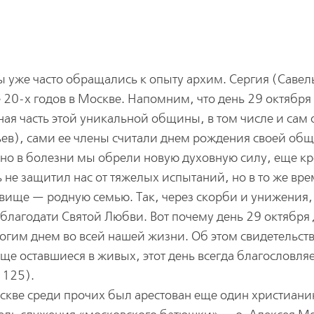
 уже часто обращались к опыту архим. Сергия (Савел
 20-х годов в Москве. Напомним, что день 29 октября 
ная часть этой уникальной общины, в том числе и сам 
ьев), сами ее члены считали днем рождения своей об
 но в болезни мы обрели новую духовную силу, еще к
 не защитил нас от тяжелых испытаний, но в то же вре
вище — родную семью. Так, через скорби и унижения
благодати Святой Любви. Вот почему день 29 октября 
огим днем во всей нашей жизни. Об этом свидетельств
 еще оставшиеся в живых, этот день всегда благословля
 125).
Москве среди прочих был арестован еще один христиани