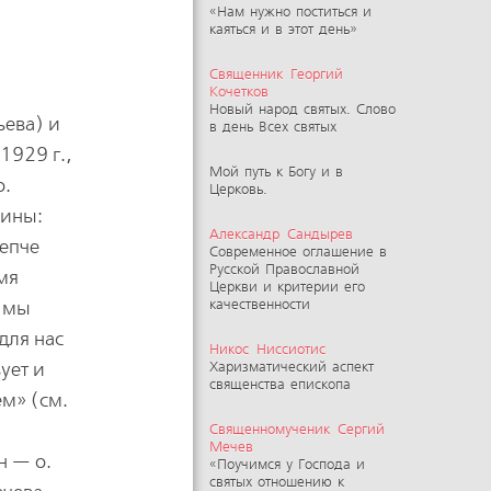
«Нам нужно поститься и
каяться и в этот день»
Священник Георгий
Кочетков
Новый народ святых. Слово
ьева) и
в день Всех святых
1929 г.,
Мой путь к Богу и в
о.
Церковь.
щины:
Александр Сандырев
репче
Современное оглашение в
Русской Православной
мя
Церкви и критерии его
, мы
качественности
для нас
Никос Ниссиотис
ует и
Харизматический аспект
священства епископа
ем» (см.
Священномученик Сергий
Мечев
н — о.
«Поучимся у Господа и
святых отношению к