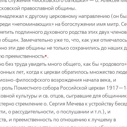
ель служения «московского батюшки» — о. Алексея М
осковской православной общины.
ринадлежал к другому церковному направлению (он бы
 среди «непоминающих» на богослужении имя митр. С
тметить подлинного духовного родства этих двух члено
общин. Замечательно уже то, что, как уже отмечалось
но эти две общины не только сохранились до наших д
*
ую преемственность
.
о без труда увидеть много общего, как бы «родового»
нных лет, когда к церкви обратилось множество люде
иозно-философского возрождения начала века, и
роль Поместного собора Российской церкви 1917—18 
ховной культуры и св. отцов, сыгравшие для общинник
терно стремление о. Сергия Мечева к устройству бесе
ти, о рассудительности, о послушании и т.п.), и
в, и преемственность по отношению к лучшему в