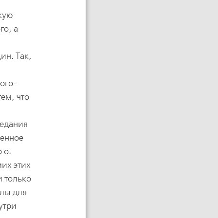
окую
го, а
ин. Так,
ого-
ем, что
редания
ренное
 о.
мих этих
и только
илы для
утри