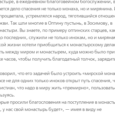
настыре, в ежедневном благоговейном богослужении, 
тся дело спасения не только монаха, но и мирянина. И
процветала, устремлялся народ, тяготившийся отноше
ви. Так шли многие в Оптину пустынь, в Зосимову, в
астыри. Вы знаете, по примеру оптинских старцев, ка
до последних, служили не только инокам, но и миряна
ской жизни хотели приобщиться к монастырскому дела
асть между миром и монастырем, куда можно было пр
е часов, чтобы получить благодатный толчок, зарядит
 говорил, что его задачей было устроить «мирской мон
се не для одних только иноков открыт путь спасения, ч
истиан, что надо в миру жить «премирно», пользовать
ьзуясь.
орые просили благословения на поступление в монаст
 у нас свой монастырь будет», — имея в виду не