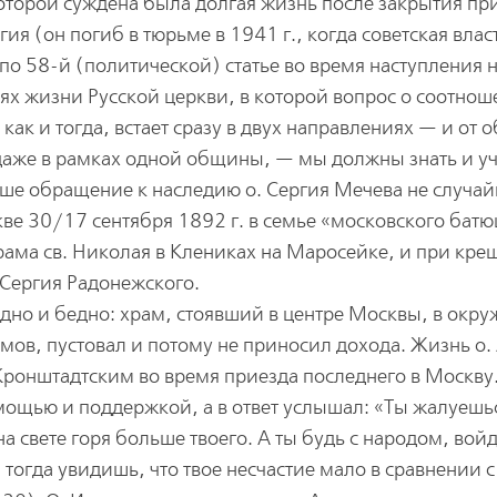
торой суждена была долгая жизнь после закрытия пр
гия (он погиб в тюрьме в 1941 г., когда советская влас
по 58-й (политической) статье во время наступления 
ях жизни Русской церкви, в которой вопрос о соотно
ак и тогда, встает сразу в двух направлениях — и от
 даже в рамках одной общины, — мы должны знать и у
наше обращение к наследию о. Сергия Мечева не случай
кве 30/17 сентября 1892 г. в семье «московского бат
храма св. Николая в Клениках на Маросейке, и при кр
 Сергия Радонежского.
удно и бедно: храм, стоявший в центре Москвы, в окр
мов, пустовал и потому не приносил дохода. Жизнь о.
Кронштадтским во время приезда последнего в Москву.
мощью и поддержкой, а в ответ услышал: «Ты жалуешь
на свете горя больше твоего. А ты будь с народом, вой
и тогда увидишь, что твое несчастие мало в сравнении с