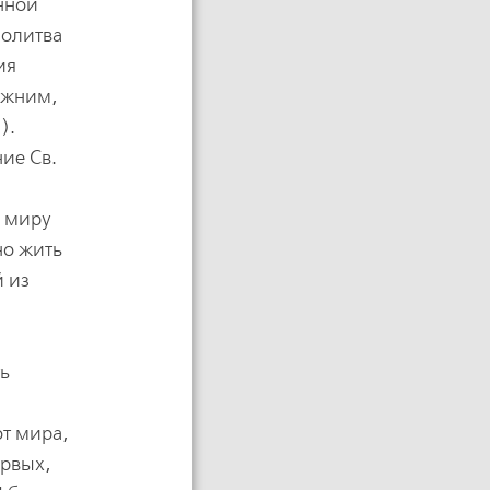
инной
молитва
ия
ижним,
).
ие Св.
в миру
но жить
й из
ть
от мира,
ервых,