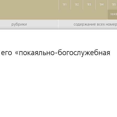
'91
'92
'93
'94
'95
№4
рубрики
содержание всех номе
 его «покаяльно-богослужебная