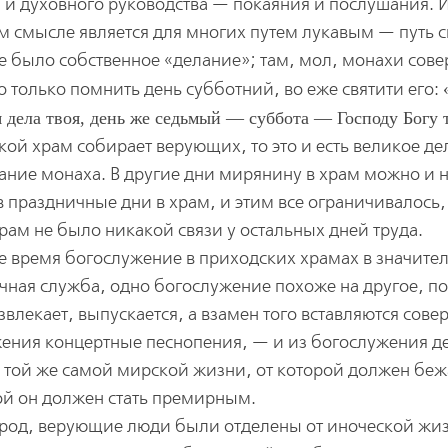
 и духовного руководства — покаяния и послушания. 
ом смысле является для многих путем лукавым — путь 
де было собственное «делание»; там, мол, монахи сов
о только помнить день субботний, во еже святити его:
я дела твоя, день же седьмый — суббота — Господу Богу 
кой храм собирает верующих, то это и есть великое де
ание монаха. В другие дни мирянину в храм можно и 
в праздничные дни в храм, и этим все ограничивалось, 
ам не было никакой связи у остальных дней труда.
ше время богослужение в приходских храмах в значите
чная служба, одно богослужение похоже на другое, п
развлекает, выпускается, а взамен того вставляются сов
ения концертные песнопения, — и из богослужения д
 к той же самой мирской жизни, от которой должен беж
ой он должен стать премирным.
арод, верующие люди были отделены от иноческой жи