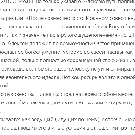
 20). О. Иоанн не только указал о. Алексею путь подл
и источник сил для совершения этого служения — это 
вхаристии: «После совместного с о. Иоанном совершен
й, — меня охватил огонь пламенной любви к Богу и бл
тии, так и значение пастырского душепопечения» (с. 21
я о. Алексей положил по возможности частое причащен
вославное богослужение, устройство своей паствы как
шеской, только полностью сохраняющей свою жизнь 
 руководство, помогающее человеку не уйти от мира, 
я евангельского идеала. Вот как раскрывал это в одно
гий:
го духовенства) Батюшка стоял на своем особом месте.
ва способа спасения, два пути: путь жизни в миру и пу
.
ривается как ведущий (идущих по нему) к отречению 
поставляющий его в иные условия в отношении, во-п