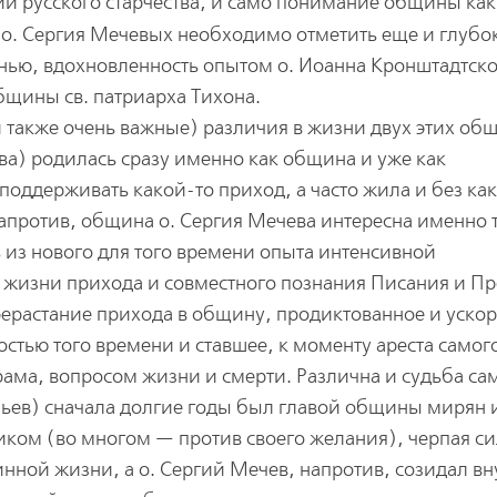
и русского старчества, и само понимание общины как
 и о. Сергия Мечевых необходимо отметить еще и глуб
нью, вдохновленность опытом о. Иоанна Кронштадтско
бщины св. патриарха Тихона.
и также очень важные) различия в жизни двух этих общ
ва) родилась сразу именно как община и уже как
оддерживать какой-то приход, а часто жила и без как
против, община о. Сергия Мечева интересна именно т
ь из нового для того времени опыта интенсивной
й жизни прихода и совместного познания Писания и П
рерастание прихода в общину, продиктованное и уско
стью того времени и ставшее, к моменту ареста самого
рама, вопросом жизни и смерти. Различна и судьба са
льев) сначала долгие годы был главой общины мирян 
иком (во многом — против своего желания), черпая с
нной жизни, а о. Сергий Мечев, напротив, созидал вн