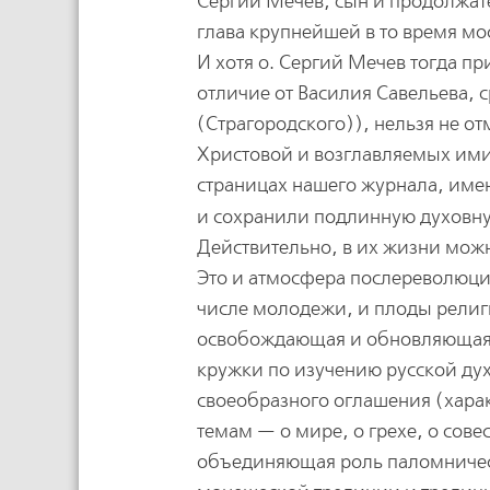
Сергий Мечев, сын и продолжат
глава крупнейшей в то время м
И хотя о. Сергий Мечев тогда п
отличие от Василия Савельева,
(Страгородского)), нельзя не о
Христовой и возглавляемых ими 
страницах нашего журнала, имен
и сохранили подлинную духовн
Действительно, в их жизни можн
Это и атмосфера послереволюцио
числе молодежи, и плоды религ
освобождающая и обновляющая 
кружки по изучению русской ду
своеобразного оглашения (харак
темам — о мире, о грехе, о совес
объединяющая роль паломничест