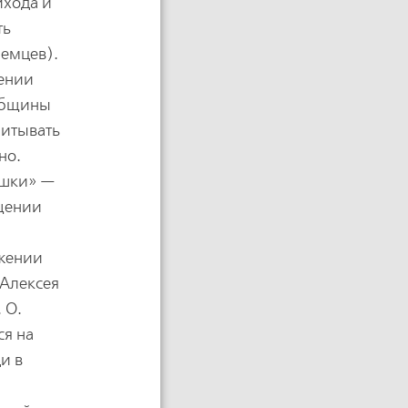
ихода и
ть
немцев).
шении
 общины
читывать
но.
юшки» —
ещении
ужении
 Алексея
 О.
ся на
ди в