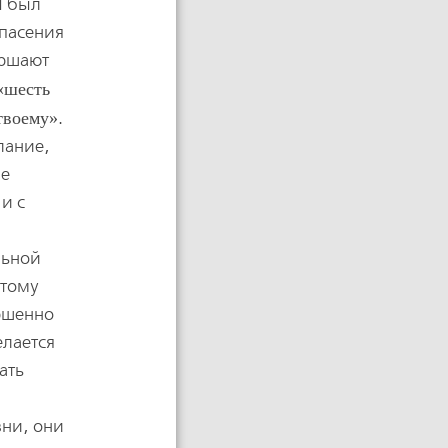
И был
спасения
ершают
шесть
твоему
.
лание,
не
и с
льной
отому
ершенно
елается
ать
зни, они