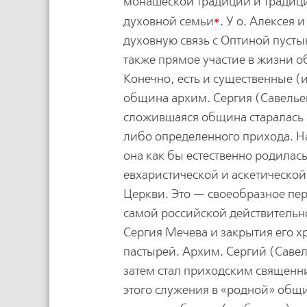
монашеской традиции и традици
*
духовной семьи
. У о. Алексея
духовную связь с Оптиной пусты
также прямое участие в жизни о
Конечно, есть и существенные (
община архим. Сергия (Савелье
сложившаяся община старалась п
либо определенного прихода. На
она как бы естественно родилас
евхаристической и аскетическо
Церкви. Это — своеобразное пе
самой российской действительно
Сергия Мечева и закрытия его х
пастырей. Архим. Сергий (Саве
затем стал приходским священн
этого служения в «родной» общи