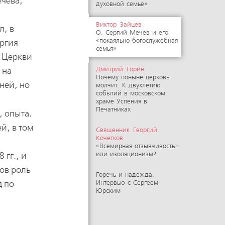
ечева,
духовной семье»
Виктор Зайцев
л, в
О. Сергий Мечев и его
«покаяльно-богослужебная
ергия
семья»
в Церкви
 на
Дмитрий Горин
Почему поныне церковь
ней, но
молчит. К двухлетию
событий в московском
храме Успения в
Печатниках
, опыта.
й, в том
Священник Георгий
Кочетков
«Всемирная отзывчивость»
гг., и
или изоляционизм?
ов роль
Горечь и надежда.
д по
Интервью с Сергеем
Юрским