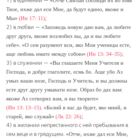
1) в единении —
Отче Святый соблюди их во Имя
Твое, ихже дал еси Мне, да будут едино, якоже и
Мы
(Ин 17: 11)
;
2) в любви —
Заповедь новую даю вам, да любите
друг друга, якоже возлюбих вы, да и вы любите
себе
.
О сем разумеют вси, яко Мои ученицы есте,
аще любовь имате между собою
(Ин 13: 34–35)
;
3) в служении —
Вы глашаете Меня Учителя и
Господа, и добре глаголите, есмь бо. Аще убо Аз
умых ваши нозе, Господь и Учитель, и вы должны
есте друг другу умывати нозе. Образ бо дах вам:
якоже Аз сотворих вам, и вы творите
(Ин 13: 13–15)
.
Болий в вас да будет, яко мний, и
старей, яко служай
(Лк 22: 26)
;
4) в желании непрестанного с ней пребывания в
сем веце и в грядущем.
Отче, ихже дал еси Мне,