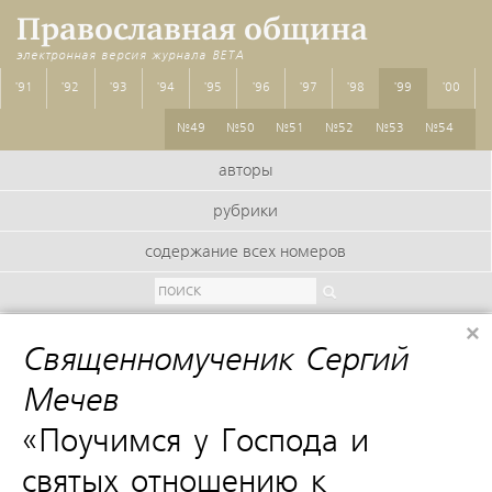
Православная община
электронная версия журнала
BETA
'91
'92
'93
'94
'95
'96
'97
'98
'99
'00
№49
№50
№51
№52
№53
№54
авторы
рубрики
содержание всех номеров
×
Священномученик Сергий
Мечев
:
«Поучимся у Господа и
святых отношению к