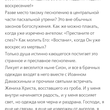
воскресение!»
Разве место такому песнопению в центральной
части пасхальной утрени? Это вне обычных
законов богослужения. Как же можно плакать,
когда уже изречено ангелом: «Престаните от
слез?» Как молить Его: «Востани», когда Он уже
воскрес из мертвых?
Только душа истинно кающегося постигает это
странное и преславное песнопение.
Ликует и веселится ныне Сион, и все в брачных
одеждах входят в него вместе с Иоанном
Дамаскиным и прочими святыми встречать
Жениха Христа, восставшего из гроба. И у меня
внутри начинается радость, и у меня воссияет
свет, но одежда моя черна и раздрана. Господи, я
еще не связан, я еще не извержен от ангелов, я