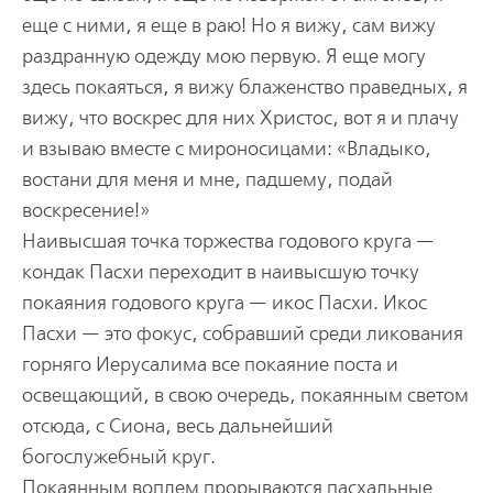
еще с ними, я еще в раю! Но я вижу, сам вижу
раздранную одежду мою первую. Я еще могу
здесь покаяться, я вижу блаженство праведных, я
вижу, что воскрес для них Христос, вот я и плачу
и взываю вместе с мироносицами: «Владыко,
востани для меня и мне, падшему, подай
воскресение!»
Наивысшая точка торжества годового круга —
кондак Пасхи переходит в наивысшую точку
покаяния годового круга — икос Пасхи. Икос
Пасхи — это фокус, собравший среди ликования
горняго Иерусалима все покаяние поста и
освещающий, в свою очередь, покаянным светом
отсюда, с Сиона, весь дальнейший
богослужебный круг.
Покаянным воплем прорываются пасхальные