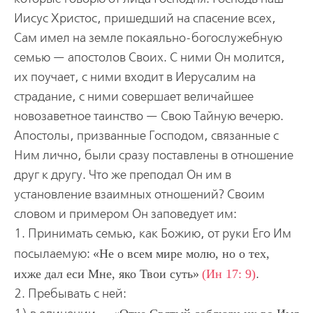
Иисус Христос, пришедший на спасение всех,
Сам имел на земле покаяльно-богослужебную
семью — апостолов Своих. С ними Он молится,
их поучает, с ними входит в Иерусалим на
страдание, с ними совершает величайшее
новозаветное таинство — Свою Тайную вечерю.
Апостолы, призванные Господом, связанные с
Ним лично, были сразу поставлены в отношение
друг к другу. Что же преподал Он им в
установление взаимных отношений? Своим
словом и примером Он заповедует им:
1. Принимать семью, как Божию, от руки Его Им
посылаемую:
Не о всем мире молю, но о тех,
ихже дал еси Мне, яко Твои суть
(Ин 17: 9)
.
2. Пребывать с ней: