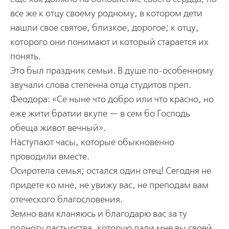
все же к отцу своему родному, в котором дети
нашли свое святое, близкое, дорогое; к отцу,
которого они понимают и который старается их
понять.
Это был праздник семьи. В душе по-особенному
звучали слова степенна отца студитов преп.
Феодора: «Се ныне что добро или что красно, но
еже жити братии вкупе — в сем бо Господь
обеща живот вечный».
Наступают часы, которые обыкновенно
проводили вместе.
Осиротела семья; остался один отец! Сегодня не
придете ко мне, не увижу вас, не преподам вам
отеческого благословения.
Земно вам кланяюсь и благодарю вас за ту
полноту пастырства, которую дали мне вы своей