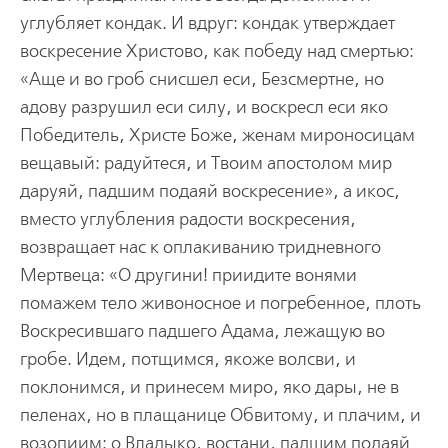
углубляет кондак. И вдруг: кондак утверждает
воскресение Христово, как победу над смертью:
«Аще и во гроб снисшел еси, Безсмертне, но
адову разрушил еси силу, и воскресл еси яко
Победитель, Христе Боже, женам мироносицам
вещавый: радуйтеся, и Твоим апостолом мир
даруяй, падшим подаяй воскресение», а икос,
вместо углубления радости воскресения,
возвращает нас к оплакиванию тридневного
Мертвеца: «О другини! приидите вонями
помажем тело живоносное и погребенное, плоть
Воскресившаго падшего Адама, лежащую во
гробе. Идем, потщимся, якоже волсви, и
поклонимся, и принесем миро, яко дары, не в
пеленах, но в плащанице Обвитому, и плачим, и
возопиим: о Владыко, востани, падшим подаяй