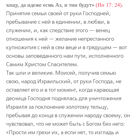
хощу, да идеже есмь Аз, и тии будут
(Ин 17: 24)
.
Принятие семьи своей от руки Господней,
пребывание с ней в единении, в любви, в
служении, и, как следствие этого — венец
отношения к ней — желание непрестанного
купножития с ней в сем веце и в грядущем — вот
основы заповеданного нам пути, исполненного
Самим Христом Спасителем.
Так шли и великие. Моисей, получив семью
свою, народ Израильский, от руки Господа, не
оставляет его и в тот момент, когда карающая
десница Господня поднялась для уничтожения
Израиля за поклонение золотому тельцу,
пребывая до конца в служении народу своему, он
чувствовал, что не может быть с Богом без него:
«Прости им грехи их, а если нет, то изгладь и