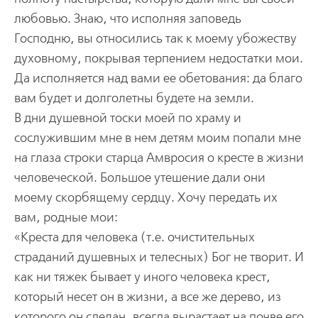
любовью. Знаю, что исполняя заповедь
Господню, вы относились так к моему убожеству
духовному, покрывая терпением недостатки мои.
Да исполняется над вами ее обетования: да благо
вам будет и долголетны будете на земли.
В дни душевной тоски моей по храму и
сослужившим мне в нем детям моим попали мне
на глаза строки старца Амвросия о кресте в жизни
человеческой. Большое утешение дали они
моему скорбящему сердцу. Хочу передать их
вам, родные мои:
«Креста для человека (т.е. очистительных
страданий душевных и телесных) Бог не творит. И
как ни тяжек бывает у иного человека крест,
который несет он в жизни, а все же дерево, из
которого он сделан, всегда вырастает на почве его