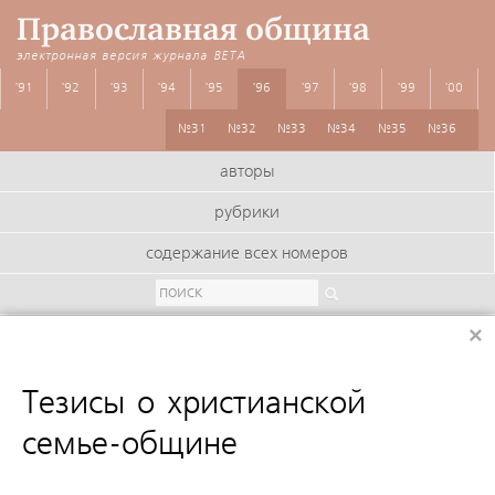
Православная община
электронная версия журнала
BETA
'91
'92
'93
'94
'95
'96
'97
'98
'99
'00
№31
№32
№33
№34
№35
№36
авторы
рубрики
содержание всех номеров
×
:
Тезисы о христианской
семье-общине