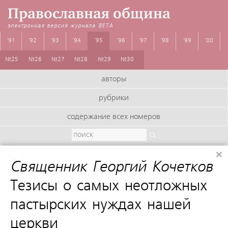
Православная община
электронная версия журнала
BETA
'91
'92
'93
'94
'95
'96
'97
'98
'99
'00
№25
№26
№27
№28
№29
№30
авторы
рубрики
содержание всех номеров
×
Священник Георгий Кочетков
:
Тезисы о самых неотложных
пастырских нуждах нашей
церкви