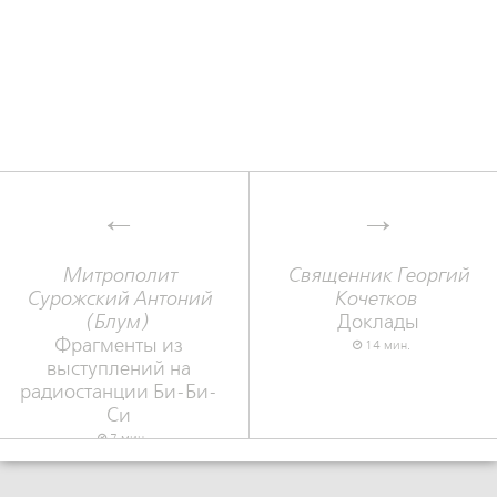
Митрополит
Священник Георгий
Сурожский Антоний
Кочетков
(Блум)
Доклады
Фрагменты из
14 мин.
выступлений на
радиостанции Би-Би-
Си
7 мин.