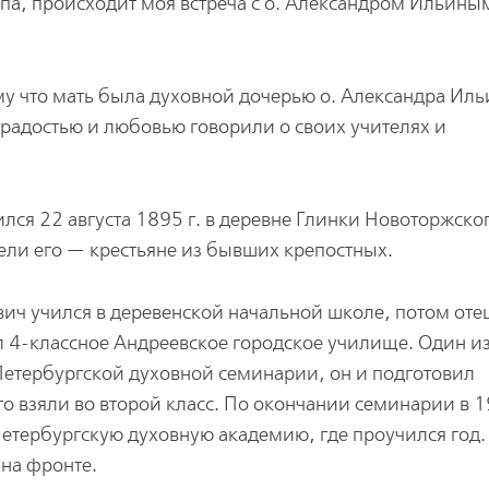
па, происходит моя встреча с о. Александром Ильины
ому что мать была духовной дочерью о. Александра Иль
 радостью и любовью говорили о своих учителях и
ся 22 августа 1895 г. в деревне Глинки Новоторжско
ели его — крестьяне из бывших крепостных.
ич учился в деревенской начальной школе, потом оте
ил 4-классное Андреевское городское училище. Один и
Петербургской духовной семинарии, он и подготовил
го взяли во второй класс. По окончании семинарии в 1
Петербургскую духовную академию, где проучился год.
 на фронте.