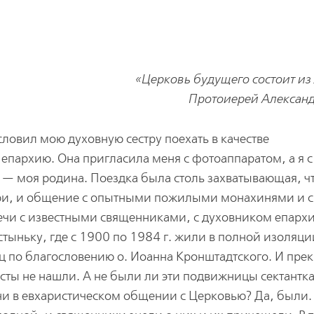
«Церковь будущего состоит из
Протоиерей Алексан
ловил мою духовную сестру поехать в качестве
епархию. Она пригласила меня с фотоаппаратом, а я с
 — моя родина. Поездка была столь захватывающая, ч
ыри, и общение с опытными пожилыми монахинями и с
чи с известными священниками, с духовником епарх
стыньку, где с 1900 по 1984 г. жили в полной изоляци
 по благословению о. Иоанна Кронштадтского. И пре
ты не нашли. А не были ли эти подвижницы сектантк
ни в евхаристическом общении с Церковью? Да, были.