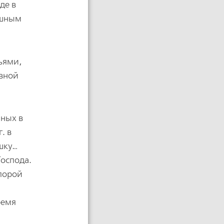
де в
юшным
зьями,
овной
нных в
. в
шку…
Господа.
опорой
м
ремя