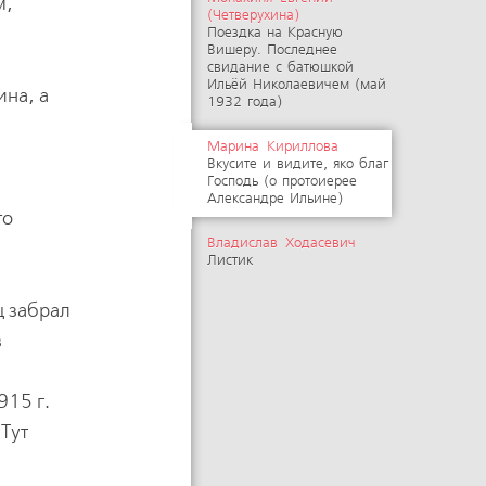
м,
(Четверухина)
Поездка на Красную
Вишеру. Последнее
свидание с батюшкой
Ильёй Николаевичем (май
ина, а
1932 года)
Марина Кириллова
Вкусите и видите, яко благ
Господь (о протоиерее
Александре Ильине)
го
Владислав Ходасевич
Листик
ц забрал
з
915 г.
 Тут