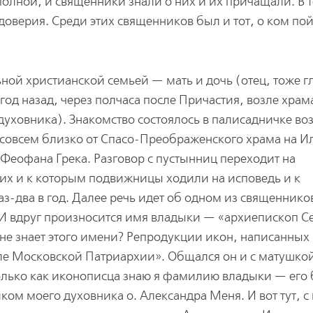
олной, и священники знали о них и их причащали. В т
доверия. Среди этих священников был и тот, о ком по
ной христианской семьей — мать и дочь (отец, тоже г
од назад, через полчаса после Причастия, возле храма
уховника). Знакомство состоялось в палисадничке во
, совсем близко от Спасо-Преображенского храма на 
Феофана Грека. Разговор с пустынниц переходит на
них и к которым подвижницы ходили на исповедь и к
аз-два в год. Далее речь идет об одном из священников
И вдруг произносится имя владыки — «архиепископ С
не знает этого имени? Репродукции икон, написанных
ле Московской Патриархии». Общался он и с матушко
лько как иконописца знаю я фамилию владыки — его б
ом моего духовника о. Александра Меня. И вот тут, с