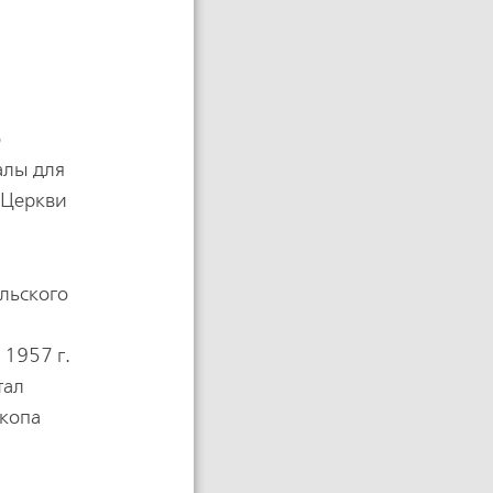
о
алы для
 Церкви
ольского
 1957 г.
тал
скопа