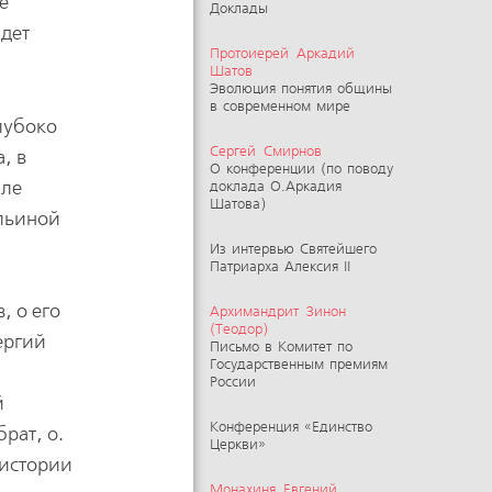
е
Доклады
йдет
Протоиерей Аркадий
Шатов
Эволюция понятия общины
в современном мире
лубоко
Сергей Смирнов
, в
О конференции (по поводу
зле
доклада О.Аркадия
Шатова)
Ильиной
Из интервью Святейшего
Патриарха Алексия II
, о его
Архимандрит Зинон
(Теодор)
ергий
Письмо в Комитет по
Государственным премиям
России
й
Конференция «Единство
рат, о.
Церкви»
 истории
Монахиня Евгений