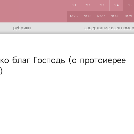
'91
'92
'93
'94
'95
№25
№26
№27
№28
№29
рубрики
содержание всех номе
:
яко благ Господь (о протоиерее
)