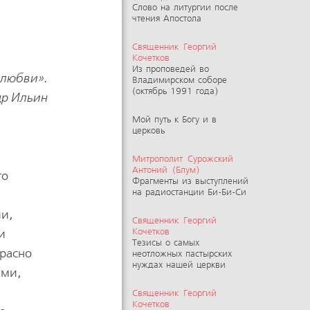
Слово на литургии после
чтения Апостола
Священник Георгий
Кочетков
Из проповедей во
 любви».
Владимирском соборе
(октябрь 1991 года)
др Ильин
Мой путь к Богу и в
церковь
Митрополит Сурожский
Антоний (Блум)
то
Фрагменты из выступлений
на радиостанции Би-Би-Си
ии,
Священник Георгий
и
Кочетков
Тезисы о самых
красно
неотложных пастырских
нуждах нашей церкви
ами,
Священник Георгий
Кочетков