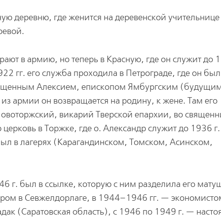
дную деревню, где женится на деревенской учительнице
ревой.
рают в армию, но теперь в Красную, где он служит до 1
22 гг. его служба проходила в Петрограде, где он был
вященным Алексием, епископом Ямбургским (будущи
з армии он возвращается на родину, к жене. Там его
овоторжский, викарий Тверской епархии, во священн
церковь в Торжке, где о. Александр служит до 1936 г.
был в лагерях (Карагандинском, Томском, Асинском,
46 г. был в ссылке, которую с ним разделила его матуш
ером в Севжелдорлаге, в 1944–1946 гг. — экономисто
дак (Саратовская область), с 1946 по 1949 г. — насто