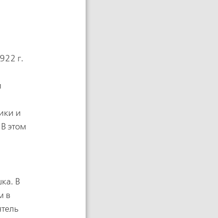
922 г.
м
ики и
 В этом
ка. В
м в
ятель