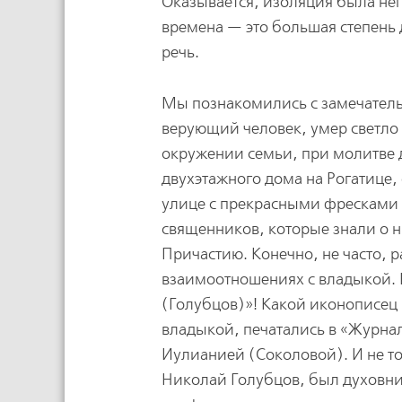
Оказывается, изоляция была неп
времена — это большая степень 
речь.
Мы познакомились с замечатель
верующий человек, умер светло г
окружении семьи, при молитве д
двухэтажного дома на Рогатице
улице с прекрасными фресками 
священников, которые знали о 
Причастию. Конечно, не часто, р
взаимоотношениях с владыкой. 
(Голубцов)»! Какой иконописец 
владыкой, печатались в «Журна
Иулианией (Соколовой). И не то
Николай Голубцов, был духовник