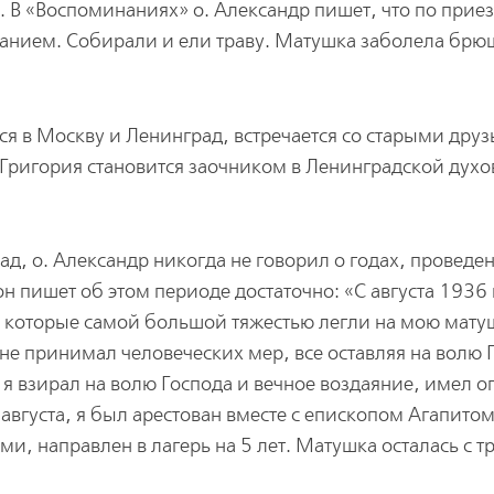
. В «Воспоминаниях» о. Александр пишет, что по приез
танием. Собирали и ели траву. Матушка заболела бр
тся в Москву и Ленинград, встречается со старыми дру
Григория становится заочником в Ленинградской дух
ад, о. Александр никогда не говорил о годах, проведе
 пишет об этом периоде достаточно: «С августа 1936 г
 которые самой большой тяжестью легли на мою мату
 не принимал человеческих мер, все оставляя на волю 
, я взирал на волю Господа и вечное воздаяние, имел 
августа, я был арестован вместе с епископом Агапито
, направлен в лагерь на 5 лет. Матушка осталась с т