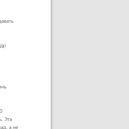
давать
ндр
знь
20
. Эта
д, а не