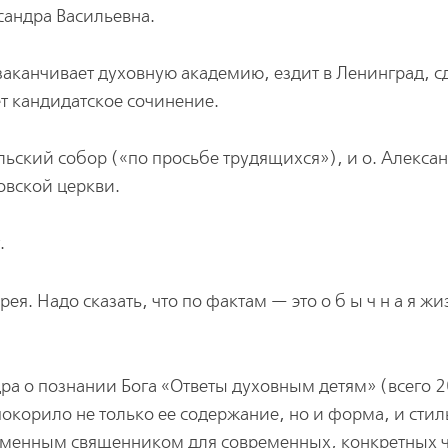
сандра Васильевна.
 заканчивает духовную академию, ездит в Ленинград, с
т кандидатское сочинение.
ольский собор («по просьбе трудящихся»), и о. Алекса
овской церкви.
.
ея. Надо сказать, что по фактам — это о б ы ч н а я жи
дра о познании Бога «Ответы духовным детям» (всего 
корило не только ее содержание, но и форма, и стиль
еменным священником для современных, конкретных ча