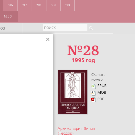
'96
'97
'98
'99
'00
№30
ров
×
№28
1995 год
Скачать
номер:
EPUB
MOBI
PDF
Архимандрит Зинон
(Теодор)