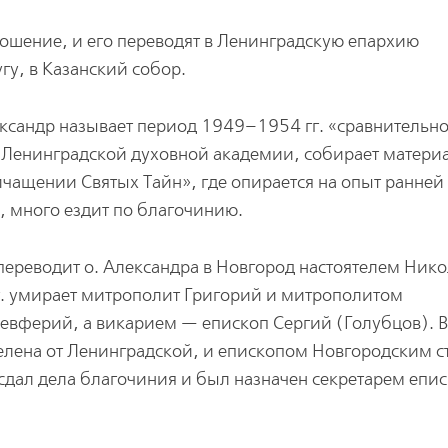
прошение, и его переводят в Ленинградскую епархию
гу, в Казанский собор.
ександр называет период 1949–1954 гг. «сравнительн
в Ленинградской духовной академии, собирает матери
ичащении Святых Тайн», где опирается на опыт ранней
о, много ездит по благочинию.
переводит о. Александра в Новгород настоятелем Ник
г. умирает митрополит Григорий и митрополитом
евферий, а викарием — епископ Сергий (Голубцов). В
елена от Ленинградской, и епископом Новгородским с
 сдал дела благочиния и был назначен секретарем епи