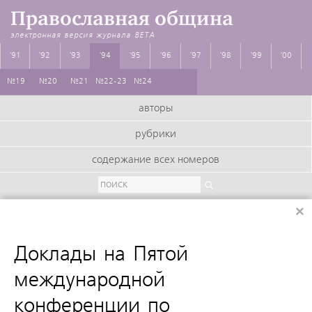
Православная община
электронная версия журнала
BETA
'91
'92
'93
'94
'95
'96
'97
'98
'99
'00
№19
№20
№21
№22-23
№24
авторы
рубрики
содержание всех номеров
×
:
Доклады на Пятой
международной
конференции по