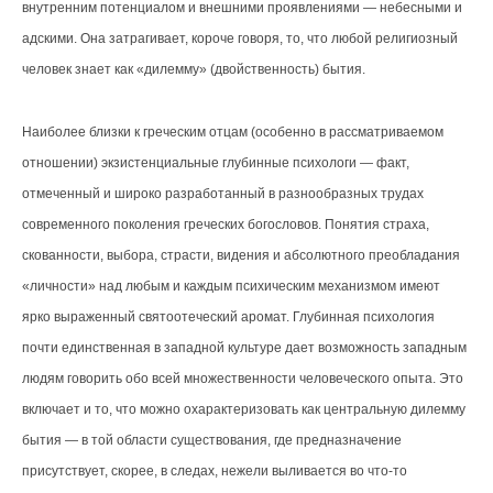
внутренним потенциалом и внешними проявлениями — небесными и
адскими. Она затрагивает, короче говоря, то, что любой религиозный
человек знает как «дилемму» (двойственность) бытия.
Наиболее близки к греческим отцам (особенно в рассматриваемом
отношении) экзистенциальные глубинные психологи — факт,
отмеченный и широко разработанный в разнообразных трудах
современного поколения греческих богословов. Понятия страха,
скованности, выбора, страсти, видения и абсолютного преобладания
«личности» над любым и каждым психическим механизмом имеют
ярко выраженный святоотеческий аромат. Глубинная психология
почти единственная в западной культуре дает возможность западным
людям говорить обо всей множественности человеческого опыта. Это
включает и то, что можно охарактеризовать как центральную дилемму
бытия — в той области существования, где предназначение
присутствует, скорее, в следах, нежели выливается во что-то