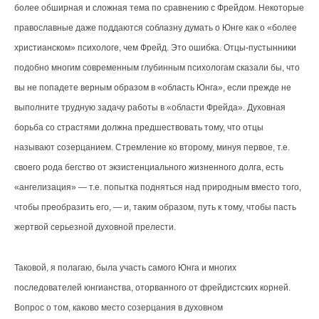
более обширная и сложная тема по сравнению с Фрейдом. Некоторые
православные даже поддаются соблазну думать о Юнге как о «более
христианском» психологе, чем Фрейд. Это ошибка. Отцы-пустынники
подобно многим современным глубинным психологам сказали бы, что
вы не попадете верным образом в «область Юнга», если прежде не
выполните трудную задачу работы в «области Фрейда». Духовная
борьба со страстями должна предшествовать тому, что отцы
называют созерцанием. Стремление ко второму, минуя первое, т.е.
своего рода бегство от экзистенциального жизненного долга, есть
«ангелизация» — т.е. попытка подняться над природным вместо того,
чтобы преобразить его, — и, таким образом, путь к тому, чтобы пасть
жертвой серьезной духовной прелести.
Таковой, я полагаю, была участь самого Юнга и многих
последователей юнгианства, оторванного от фрейдистских корней.
Вопрос о том, каково место созерцания в духовном