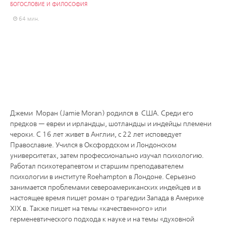
БОГОСЛОВИЕ И ФИЛОСОФИЯ
64 мин.
Джеми Моран (Jamie Moran) родился в США. Среди его
предков — евреи и ирландцы, шотландцы и индейцы племени
чероки. С 16 лет живет в Англии, с 22 лет исповедует
Православие. Учился в Оксфордском и Лондонском
университетах, затем профессионально изучал психологию.
Работал психотерапевтом и старшим преподавателем
психологии в институте Roehampton в Лондоне. Серьезно
занимается проблемами североамериканских индейцев и в
настоящее время пишет роман о трагедии Запада в Америке
XIX в. Также пишет на темы «качественного» или
герменевтического подхода к науке и на темы «духовной