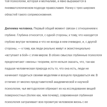
той психологии, которая и молчаливо, и явно выражается в
пневматологическом подходе православия. Начну с трех широких
областей такого соприкосновения.
Дилемма человека.
Первый общий момент связан с отношением к
глубине. Глубина относится, с одной стороны, к тому, что находится
глубоко внутри человека и что не всегда в нем очевидно, и, с другой
стороны, — к тому, как люди реально живут и экзистенциально
«вступают в бой» с этим миром. В обоих смыслах глубинные психологи
предпочитают «жизнь» теориям, хотя нельзя сказать, что, так как
падшая человеческая природа есть то, что она есть, люди не
начинают гордиться своими моделями и всецело предаваться им. В
отличие от многих представителей академической и научной
психологии, чья методология обрекает их на исследование вещей
поверхностных (более как, чем почему), современная глубинная
психология затрагивает всю прожитую человеком жизнь с ее