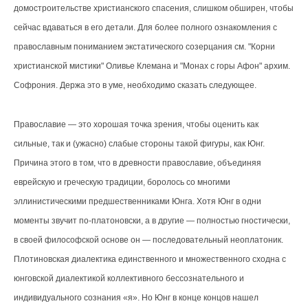
домостроительстве христианского спасения, слишком обширен, чтобы
сейчас вдаваться в его детали. Для более полного ознакомления с
православным пониманием экстатического созерцания см. "Корни
христианской мистики" Оливье Клемана и "Монах с горы Афон" архим.
Софрония. Держа это в уме, необходимо сказать следующее.
Православие — это хорошая точка зрения, чтобы оценить как
сильные, так и (ужасно) слабые стороны такой фигуры, как Юнг.
Причина этого в том, что в древности православие, объединяя
еврейскую и греческую традиции, боролось со многими
эллинистическими предшественниками Юнга. Хотя Юнг в одни
моменты звучит по-платоновски, а в другие — полностью гностически,
в своей философской основе он — последовательный неоплатоник.
Плотиновская диалектика единственного и множественного сходна с
юнговской диалектикой коллективного бессознательного и
индивидуального сознания «я». Но Юнг в конце концов нашел