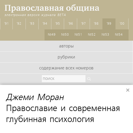
Православная община
электронная версия журнала
BETA
'91
'92
'93
'94
'95
'96
'97
'98
'99
'00
№49
№50
№51
№52
№53
№54
авторы
рубрики
содержание всех номеров
×
Джеми Моран
:
Православие и современная
глубинная психология