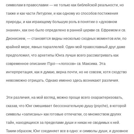
символам в православии — не только как библейской реальности, но
также и как части Литургии, и как одному из способов постижения
природы, и как играющему большую роль в понятии о «духовном
знании», как оно было определено в ранней церкви св. Ефремом и св.
Дионисием, — становятся видны несколько сходных моментов или, по
крайней мере, явных параллелей. Один мой православный друг даже
предположил, что архетипы Юнга лучше всего рассматривать как
современное описание lТgoi—«логосов» св. Максима. Эта
интерпретация, как я думаю, верна почти, но не совсем, хотя сходство
невозможно отрицать. Однако именно здесь возникают различия.
Эти различия, на мой взгляд, можно проще всего охарактеризовать,
сказав, что Юнг смешивает бессознательную душу (psyche), в которой
символы «записаны» как готовые отпечатки, со множеством других
тайн, находящихся за пределами души и никак не сводимых к ней.
Таким образом, Юнг соединяет все в одно: и символы души, и духовное