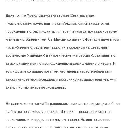
Даже то, что Фрейд, заимствуя термин Юнга, называет
«комплексами», можно найти у св. Максима, описывающего, как
порожденные страсти-фантазии переплетаются, группируясь вокруг
ключевых глубинных тем. Св. Максим согласен с Фрейдом даже в том,
что глубинные страсти распадаются в основном на две группы:
эротические («либидо») и тимотические («агрессия»), связанные с
двумя различными по происхождению видами душевного недуга. И
тот, и другие соглашаются в том, что энергии страстей-фантазий
движут человеческим сердцем и постоянно нарушают наш мир — и
днем, и ночью, во время сновидений.
Ни один человек, каким бы рациональным и контролирующим себя он
ни был на поверхности, не живет без них, — просто они скрыты,
преломлены или предстоят в другом наряде. Но они постоянно
активны; невозможно ни превзойти их, ни похоронить их, если