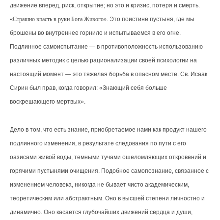
движение вперед, риск, открытие; но это и кризис, потеря и смерть.
Страшно впасть в руки Бога Живого
. Это поистине пустыня, где мы
брошены во внутреннее горнило и испытываемся в его огне.
Подлинное самоиспытание — в противоположность использованию
различных методик с целью рационализации своей психологии на
настоящий момент — это тяжелая борьба в опасном месте. Св. Исаак
Сирин был прав, когда говорил: «Знающий себя больше
воскрешающего мертвых».
Дело в том, что есть знание, приобретаемое нами как продукт нашего
подлинного изменения, в результате следования по пути с его
оазисами живой воды, темными тучами ошеломляющих откровений и
горячими пустынями очищения. Подобное самопознание, связанное с
изменением человека, никогда не бывает чисто академическим,
теоретическим или абстрактным. Оно в высшей степени личностно и
динамично. Оно касается глубочайших движений сердца и души,