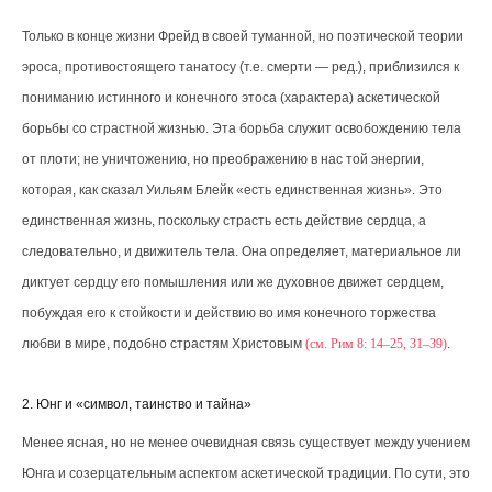
Только в конце жизни Фрейд в своей туманной, но поэтической теории
эроса, противостоящего танатосу (т.е. смерти — ред.), приблизился к
пониманию истинного и конечного этоса (характера) аскетической
борьбы со страстной жизнью. Эта борьба служит освобождению тела
от плоти; не уничтожению, но преображению в нас той энергии,
которая, как сказал Уильям Блейк «есть единственная жизнь». Это
единственная жизнь, поскольку страсть есть действие сердца, а
следовательно, и движитель тела. Она определяет, материальное ли
диктует сердцу его помышления или же духовное движет сердцем,
побуждая его к стойкости и действию во имя конечного торжества
любви в мире, подобно страстям Христовым
(см. Рим 8: 14–25, 31–39)
.
2. Юнг и «символ, таинство и тайна»
Менее ясная, но не менее очевидная связь существует между учением
Юнга и созерцательным аспектом аскетической традиции. По сути, это