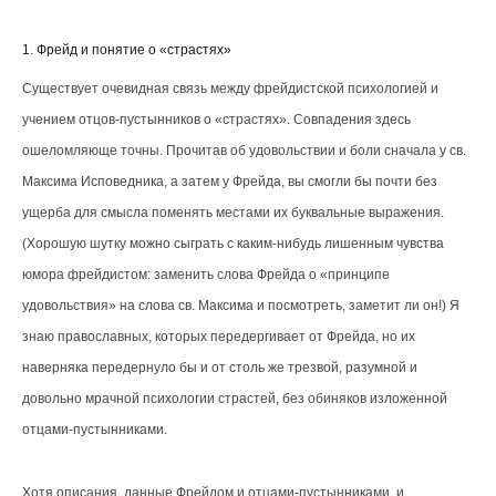
1. Фрейд и понятие о «страстях»
Существует очевидная связь между фрейдистской психологией и
учением отцов-пустынников о «страстях». Совпадения здесь
ошеломляюще точны. Прочитав об удовольствии и боли сначала у св.
Максима Исповедника, а затем у Фрейда, вы смогли бы почти без
ущерба для смысла поменять местами их буквальные выражения.
(Хорошую шутку можно сыграть с каким-нибудь лишенным чувства
юмора фрейдистом: заменить слова Фрейда о «принципе
удовольствия» на слова св. Максима и посмотреть, заметит ли он!) Я
знаю православных, которых передергивает от Фрейда, но их
наверняка передернуло бы и от столь же трезвой, разумной и
довольно мрачной психологии страстей, без обиняков изложенной
отцами-пустынниками.
Хотя описания, данные Фрейдом и отцами-пустынниками, и