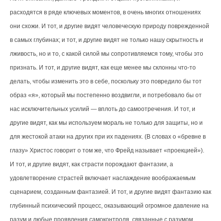
расходятся в ряде ключевых моментов, в очень многих отношениях
они схожи. И тот, и другие видят человеческую природу поврежденной
в самых глубинах; и тот, и другие видят не только нашу скрытность и
лживость, но и то, с какой силой мы сопротивляемся тому, чтобы это
признать. И тот, и другие видят, как еще менее мы склонны что-то
делать, чтобы изменить это в себе, поскольку это повредило бы тот
образ «я», который мы постепенно воздвигли, и потребовало бы от
нас исключительных усилий — вплоть до самоотречения. И тот, и
другие видят, как мы используем мораль не только для защиты, но и
для жестокой атаки на других при их падениях. (В словах о «бревне в
глазу» Христос говорит о том же, что Фрейд называет «проекцией»).
И тот, и другие видят, как страсти порождают фантазии, а
удовлетворение страстей включает наслаждение воображаемым
сценарием, созданным фантазией. И тот, и другие видят фантазию как
глубинный психический процесс, оказывающий огромное давление на
разум и любые проявления самоконтроля, связанные с разумом.