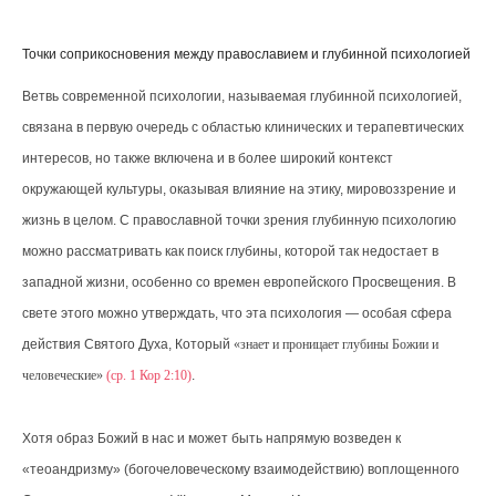
Точки соприкосновения между православием и глубинной психологией
Ветвь современной психологии, называемая глубинной психологией,
связана в первую очередь с областью клинических и терапевтических
интересов, но также включена и в более широкий контекст
окружающей культуры, оказывая влияние на этику, мировоззрение и
жизнь в целом. С православной точки зрения глубинную психологию
можно рассматривать как поиск глубины, которой так недостает в
западной жизни, особенно со времен европейского Просвещения. В
свете этого можно утверждать, что эта психология — особая сфера
действия Святого Духа, Который
знает и проницает глубины Божии и
человеческие
(ср. 1 Кор 2:10)
.
Хотя образ Божий в нас и может быть напрямую возведен к
«теоандризму» (богочеловеческому взаимодействию) воплощенного