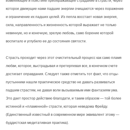
изменяющее и поистине преображающее страдание в страсти, через
которое движущие нами падшие энергии очищаются через поражение
и ограничение их падших целей. Из пепла восстает новая энергия,
сила, направленность и жизненность которой выражает не только
невинную, но и конечную, зрелую любовь, само борение которой
воспитало и углубило ее до состояния святости.
Страсть проходит через этот очистительный процесс как само пламя
любви, которое, выстрадывая и претерпевая все, в конечном счете
достигает оправдания. Следует также отметить тот факт, что отцы-
пустынники нашли практическое средство не давать развиваться
падшим страстям, не давая воли вызываемым ими фантазиям ума.
Это дает простор действию благодати, и таким образом — той более
истинной и «пламенной» страсти, которая неведома Фрейду.
(Единственный известный в современном мире эквивалент этому —
буддистская медитативная практика).