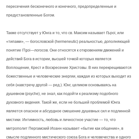
пересечения бесконечного и конечного, предопределенные и
предустановленные Богом.
Также отсутствует у Юнга и то, что св. Максим называет tЪpoi, или
«типами», — богословской (hermeneutic) реальностью, дополняющей
понятие lТgoi—логосов. Они относятся к откровениям движений и
действий Бога в истории, высшей точкой которых является
Воплощение, Крест и Воскресение Христовы. В них перекрещиваются
божественные и человеческие энергии, каждая из которых выходит из
себя (навстречу другой — ред.). Юнг, целиком основываясь на
душевном (psyche), не знал, как подойти к реализму подобного
духовного видения. Такой же, если не большей проблемой Юнга
является опасное и абсурдное смешение душевных сил и подлинной
мистики. Интимность, любовь и личностное участие — то, что
митрополит Пергамский Иоанн называет «бытие как общение», в
смысле подлинного мистического союза Бога и человечества и одного