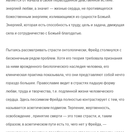
является от начала в своей первозданной девственной истине:
энергией любви, а значит — жизнью сердца, не противящегося
божественным энергиям, изливающимся из сущности Божьей.
Энергией, которая есть способность к труду, цель и задача, движущая
сила и сотрудничество с Божьей благодатью.
Пытаясь рассматривать страсти онтологически, Фрейд столкнулся с
бесконечным рядом проблем. Хотя его теория требовала признания
за ними врожденного биологического наследия человека, его
клиническая практика показывала, что они представляют собой нечто
гораздо большее. Православие видит в страстях падшую форму
любви, труда и творчества, т.е. подлинной жизни человеческого
сердца. Здесь пессимизм Фрейда полностью контрастирует с тем, что
называется аскетическим подвигом. Терпение, жертвенность,
освобождение , принятие смерти — это тоже страсти, и, таким
образом, в аскетическом пути есть то, чего нет у Фрейда, —