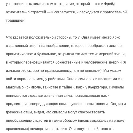
успокоение в алхимическом эзотеризме, который — как и Фрейд
относительно страстей — и согласуется, и расходится с православной
традицией.
Что касается положительной стороны, то у Юнга имеет место ярко
выраженный акцент на воображении, которое преображает земное,
прагматическое и буквальное, открывая его для тех измерений жизни,
в которых перекрещиваются божественные и человеческие энергии (я
излагаю это скорее по-православному, чем по-юнговски). Мы можем
найти параллели между работами Юнга о символах и писаниями св.
Максима о «символе, таинстве и тайне». Как и у Кьеркегора, символы
понимаются здесь как жизненная сила, приглашающая нас к
продвижению вперед, дающая нам ощущение возможности. Юнг, как и
греческие отцы, видел, что символы могут способствовать
преображению страстей и таким образом (вновь выражаясь на языке
православия) «очищать» фантазию. Они могут способствовать