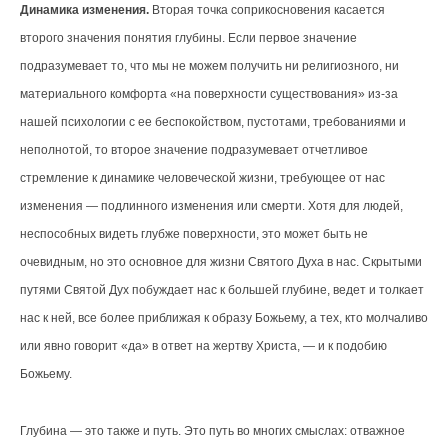
Динамика изменения.
Вторая точка соприкосновения касается
второго значения понятия глубины. Если первое значение
подразумевает то, что мы не можем получить ни религиозного, ни
материального комфорта «на поверхности существования» из-за
нашей психологии с ее беспокойством, пустотами, требованиями и
неполнотой, то второе значение подразумевает отчетливое
стремление к динамике человеческой жизни, требующее от нас
изменения — подлинного изменения или смерти. Хотя для людей,
неспособных видеть глубже поверхности, это может быть не
очевидным, но это основное для жизни Святого Духа в нас. Скрытыми
путями Святой Дух побуждает нас к большей глубине, ведет и толкает
нас к ней, все более приближая к образу Божьему, а тех, кто молчаливо
или явно говорит «да» в ответ на жертву Христа, — и к подобию
Божьему.
Глубина — это также и путь. Это путь во многих смыслах: отважное