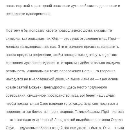
пасть жертвой характерной опасности духовной самонадеянности и
незрелости одновременно.
Поэтому я бы поправил своего православного друга, сказав, что
символы, как описывает их Юнг, — это лишь отражение в нас lТgoi—
логосов, находящихся вне нас. Эти отражения призваны направить
нас за пределы рефлексии, чтобы постараться дотянуться до того
состояния духовного видения, в котором мы действительно «видим»
реальность. Изначальная точка пересечения Бога и Его творения
находится не в человеческой душе, но выше и вне ее — в небесном
храме святой Божьей Премудрости. Здесь место подлинного
созерцания, священное пространство, куда Бог берет нашу душу,
чтобы показать нам Свое видение того, как должны соотноситься и
переплетаться божественное и тварное. Таким образом, lТgoi—логосы
— это, как назвал их Черный Лось, святой индейского племени Оглала
Сиук, — «духовные образы вещей, как они должны быть». Они — точки