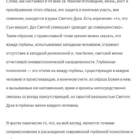
Слова, как настаивал в VII веке св. Максим Исповедник, жизнь, рост и
преображение этого образа, его защита и конечная участь, вне
сомнения, находятся в руках Святого Духа. Есть изречение: «то, что
Сын вершит, Дух Святой совершает (доводит до совершенства)».
Таким образом, с православной точки зрения можно сказать, что
жажда глубины, испытываемая западным человеком, отражает
отсутствие в западной религиозной и, тем более, светской жизни
отчетливой пневматологической направленности. Глубинная
психология — это отклик на жажду глубины, существующую в каждом
человеке и проистекающую, в конечном счете, из образа Божия в нем;
и вызываемые ею напоминания, крики и кризисы непосредственно
связаны со всегда присутствующей, но скрытой реальностью Святого
Духа в глубинах жизни каждого человека.
Я кратко перечислю то, что, на мой взгляд, является точками
соприкосновения и расхождения современной глубинной психологии и