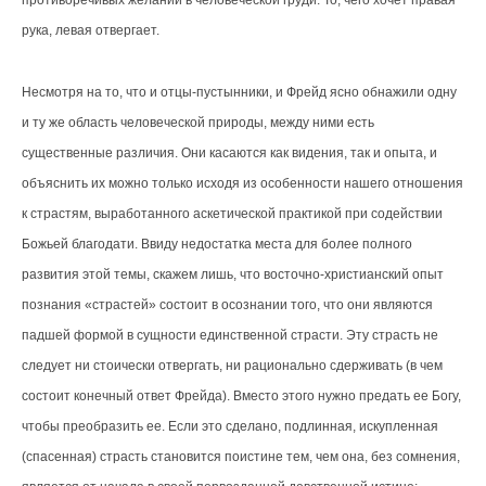
противоречивых желаний в человеческой груди. То, чего хочет правая
рука, левая отвергает.
Несмотря на то, что и отцы-пустынники, и Фрейд ясно обнажили одну
и ту же область человеческой природы, между ними есть
существенные различия. Они касаются как видения, так и опыта, и
объяснить их можно только исходя из особенности нашего отношения
к страстям, выработанного аскетической практикой при содействии
Божьей благодати. Ввиду недостатка места для более полного
развития этой темы, скажем лишь, что восточно-христианский опыт
познания «страстей» состоит в осознании того, что они являются
падшей формой в сущности единственной страсти. Эту страсть не
следует ни стоически отвергать, ни рационально сдерживать (в чем
состоит конечный ответ Фрейда). Вместо этого нужно предать ее Богу,
чтобы преобразить ее. Если это сделано, подлинная, искупленная
(спасенная) страсть становится поистине тем, чем она, без сомнения,