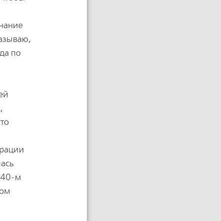
гнание
называю,
да по
ей
,
что
грации
лась
 40-м
ком