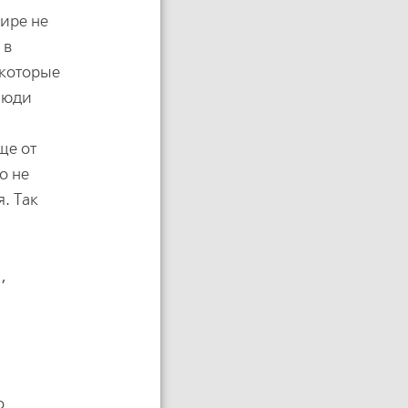
ире не
 в
 которые
 люди
ще от
о не
. Так
,
о