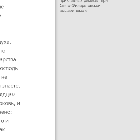
прикладных ремесел при
не
Свято-Филаретовской
высшей школе
е
духа,
то
арства
Господь
 не
 знаете,
рядцам
рковь, и
чено:
то и
ак