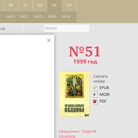
'96
'97
'98
'99
'00
9
№50
№51
№52
№53
№54
ров
×
№51
1999 год
Скачать
номер:
EPUB
MOBI
PDF
Священник Георгий
Кочетков