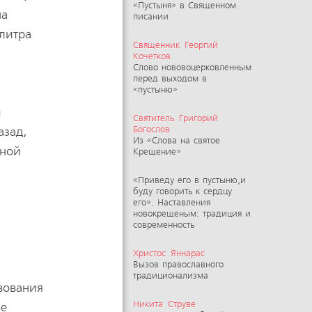
«Пустыня» в Священном
на
писании
алитра
Священник Георгий
Кочетков
Слово нововоцерковленным
перед выходом в
«пустыню»
ы
Святитель Григорий
азад,
Богослов
Из «Слова на святое
дной
Крещение»
«Приведу его в пустыню,и
буду говорить к сердцу
его». Наставления
новокрещеным: традиция и
современность
Христос Яннарас
Вызов православного
традиционализма
вования
Никита Струве
не