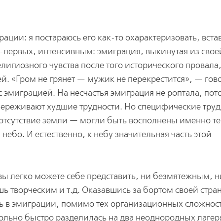
ации: я постараюсь его как-то охарактеризовать, вста
о-первых, интенсивным: эмиграция, выкинутая из свое
игиозного чувства после того исторического провала,
ей. «Гром не грянет — мужик не перекрестится», — го
с эмиграцией. На несчастья эмиграция не роптала, пот
 переживают худшие трудности. Но специфические тру
отсутствие земли — могли быть восполнены именно те
ебо. И естественно, к небу значительная часть этой
вы легко можете себе представить, ни безмятежным, н
ь творческим и т.д. Оказавшись за бортом своей стран
вь в эмиграции, помимо тех организационных сложнос
ольно быстро разделилась на два неоднородных лагеря