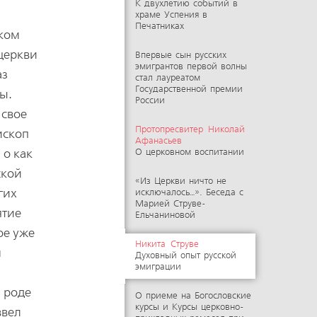
К двухлетию событий в
храме Успения в
Печатниках
яком
 церкви
Впервые сын русских
эмигрантов первой волны
аз
стал лауреатом
Государственной премии
ы.
России
 свое
Протопресвитер Николай
ископ
Афанасьев
 о как
О церковном воспитании
ской
«Из Церкви ничто не
гих
исключалось…». Беседа с
Марией Струве-
ятие
Ельчаниновой
ое уже
Никита Струве
м
Духовный опыт русской
эмиграции
м роде
О приеме на Богословские
курсы и Курсы церковно-
ввел