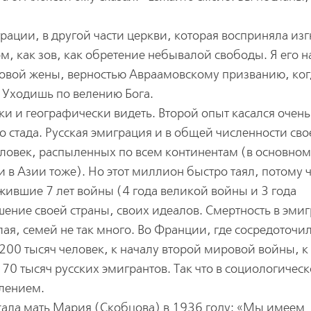
рации, в другой части церкви, которая восприняла из
м, как зов, как обретение небывалой свободы. Я его 
овой жены, верностью Авраамовскому призванию, ког
. Уходишь по велению Бога.
ки и географически видеть. Второй опыт касался очень
 стада. Русская эмиграция и в общей численности сво
ловек, распыленных по всем континентам (в основном
и в Азии тоже). Но этот миллион быстро таял, потому 
ившие 7 лет войны (4 года великой войны и 3 года
ение своей страны, своих идеалов. Смертность в эми
я, семей не так много. Во Франции, где сосредоточи
 200 тысяч человек, к началу второй мировой войны, к
 70 тысяч русских эмигрантов. Так что в социологичес
лением.
сала мать Мария (Скобцова) в 1936 году: «Мы имеем