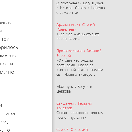
О поклонении Богу в Духе
и Истине. Слово в Неделю
о самарянке
вив в
Архимандрит Сергий
(Савельев)
й
«Вся моя жизнь открыта
 той
перед вами…»
ворилось
Протопресвитер Виталий
ому что
Боровой
«Он был настоящим
дности
пастырем». Слово за
всенощной в день памяти
м, что
свт. Иоанна Златоуста
Мой путь к Богу и в
Церковь
Священник Георгий
и
Кочетков
ы и за
Слово новопросвещенным
после «пустыни»
тей,
. То,
Сергей Озерский