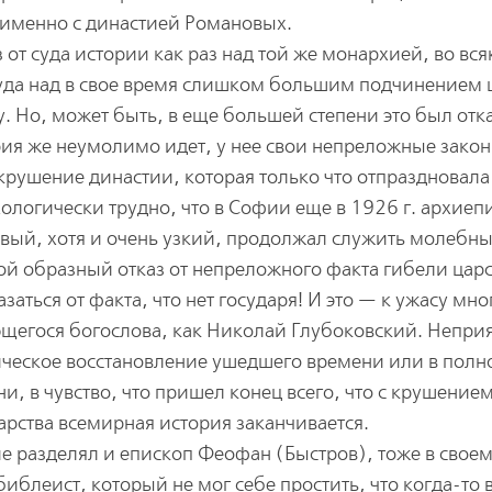
именно с династией Романовых.
з от суда истории как раз над той же монархией, во вс
 суда над в свое время слишком большим подчинением
у. Но, может быть, в еще большей степени это был отк
рия же неумолимо идет, у нее свои непреложные закон
крушение династии, которая только что отпраздновала
ологически трудно, что в Софии еще в 1926 г. архиеп
вый, хотя и очень узкий, продолжал служить молебны
ой образный отказ от непреложного факта гибели цар
заться от факта, что нет государя! И это — к ужасу мно
ющегося богослова, как Николай Глубоковский. Непри
ческое восстановление ушедшего времени или в полн
и, в чувство, что пришел конец всего, что с крушение
арства всемирная история заканчивается.
е разделял и епископ Феофан (Быстров), тоже в свое
блеист, который не мог себе простить, что когда-то 