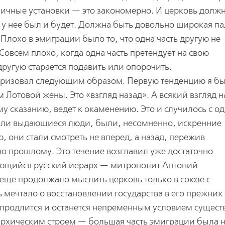
личные установки — это закономерно. И церковь долж
 у нее был и будет. Должна быть довольно широкая п
 Плохо в эмиграции было то, что одна часть другую не
Совсем плохо, когда одна часть претендует на свою
ругую старается подавить или опорочить.
теризовал следующим образом. Первую тенденцию я б
Лотовой жены. Это «взгляд назад». А всякий взгляд н
у сказанию, ведет к окаменению. Это и случилось с о
ыли выдающиеся люди, были, несомненно, искренние
, они стали смотреть не вперед, а назад, пережив
по прошлому. Это течение возглавил уже достаточно
ающийся русский иерарх — митрополит Антоний
 еще продолжало мыслить церковь только в союзе с
ь мечтало о восстановлении государства в его прежних
 продлится и останется непременным условием сущест
нархическим строем — большая часть эмиграции была 