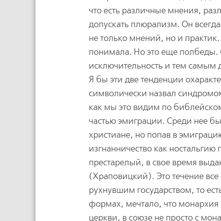
что есть различные мнения, раз
допускать плюрализм. Он всегда
не только мнений, но и практик.
понимала. Но это еще полбеды. 
исключительность и тем самым д
Я бы эти две тенденции охарак
символически назвал синдромом 
как мы это видим по библейском
частью эмиграции. Среди нее б
христиане, но попав в эмиграцию
изгнанничество как ностальгию 
престарелый, в свое время выд
(Храповицкий). Это течение все
рухнувшим государством, то ест
формах, мечтало, что монархия
церкви, в союзе не просто с мо