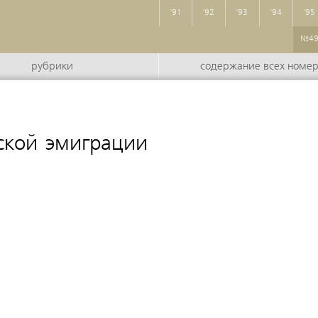
'91
'92
'93
'94
'95
№4
рубрики
содержание всех номе
ской эмиграции