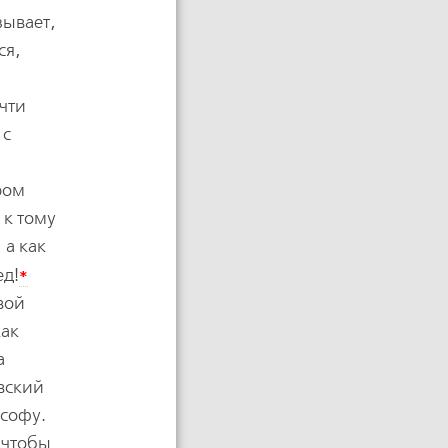
зывает,
ся,
очти
 с
ром
 к тому
 а как
*
ед!
вой
как
а
овский
ософу.
, чтобы