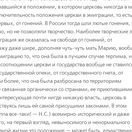
завшийся в положении, в котором церковь никогда в м
лючительность положения церкви в эмиграции, то есть
рвых, от гонений. В России тогда шли лютые гонения,
во, но не позволяли творчество. Наиболее творческие
грация же оказалась на свободе от гонений, от
кажу даже шире, дополняя чуть-чуть мать Марию, вооб
миграцию то, что она была в лучшем случае терпима, н
 соотношении церкви и государства вообще не ставился
сударственной опеки, от государственного гнета, от
м более, что она была разбросана по территориям
е связанная органически со странами, ее приютившими
интересующая почти нигде никакую власть, церковь в
ствуясь лишь ей самой присущими законами. В этом
ппа все-таки! — Н.С.) всемирно-исторический и даже
, на первый взгляд, невыносимого и ненормального
овной жизни это положение — может быть, единственн