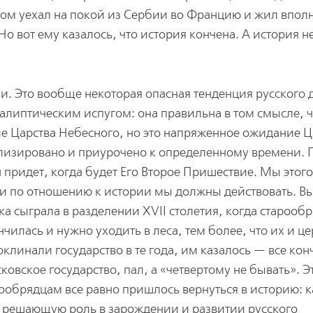
том уехал на покой из Сербии во Францию и жил впол
о вот ему казалось, что история кончена. А история н
ии. Это вообще некоторая опасная тенденция русского 
алиптическим испугом: она правильна в том смысле, ч
 Царства Небесного, но это напряженное ожидание Ц
лизировано и приурочено к определенному времени. 
н придет, когда будет Его Второе Пришествие. Мы этого
 и по отношению к истории мы должны действовать. Вы
а сыграла в разделении XVII столетия, когда старооб
нчилась и нужно уходить в леса, тем более, что их и це
клинали государство в те года, им казалось — все кон
ковское государство, пал, а «четвертому не бывать». Э
рообрядцам все равно пришлось вернуться в историю: к
о решающую роль в зарождении и развитии русского