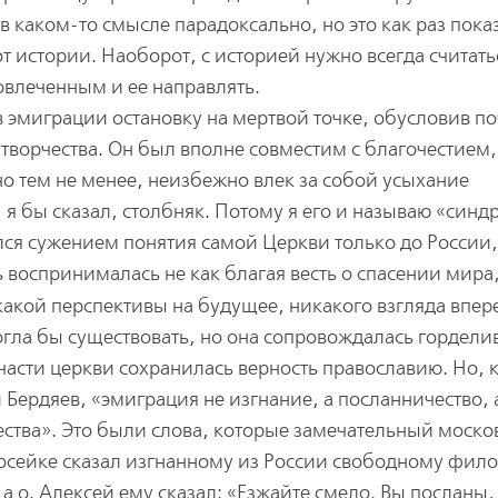
в каком-то смысле парадоксально, но это как раз пока
т истории. Наоборот, с историей нужно всегда считать
овлеченным и ее направлять.
в эмиграции остановку на мертвой точке, обусловив п
 творчества. Он был вполне совместим с благочестием,
о тем не менее, неизбежно влек за собой усыхание
 я бы сказал, столбняк. Потому я его и называю «синд
ся сужением понятия самой Церкви только до России,
 воспринималась не как благая весть о спасении мира,
какой перспективы на будущее, никакого взгляда впер
могла бы существовать, но она сопровождалась гордели
 части церкви сохранилась верность православию. Но, 
Бердяев, «эмиграция не изгнание, а посланничество, 
ества». Это были слова, которые замечательный моск
росейке сказал изгнанному из России свободному фил
 а о. Алексей ему сказал: «Езжайте смело. Вы посланы