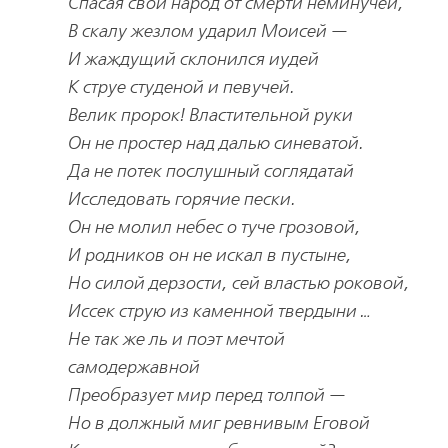
Спасая свой народ от смерти неминучей,
В скалу жезлом ударил Моисей —
И жаждущий склонился иудей
К струе студеной и певучей.
Велик пророк! Властительной руки
Он не простер над далью синеватой.
Да не потек послушный соглядатай
Исследовать горячие пески.
Он не молил небес о туче грозовой,
И родников он не искал в пустыне,
Но силой дерзости, сей властью роковой,
Иссек струю из каменной твердыни …
Не так же ль и поэт мечтой
самодержавной
Преобразует мир перед толпой —
Но в должный миг ревнивым Еговой