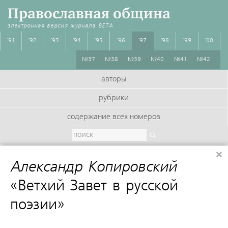
Православная община
электронная версия журнала
BETA
'91
'92
'93
'94
'95
'96
'97
'98
'99
'00
№37
№38
№39
№40
№41
№42
авторы
рубрики
содержание всех номеров
×
Александр Копировский
:
«Ветхий Завет в русской
поэзии»