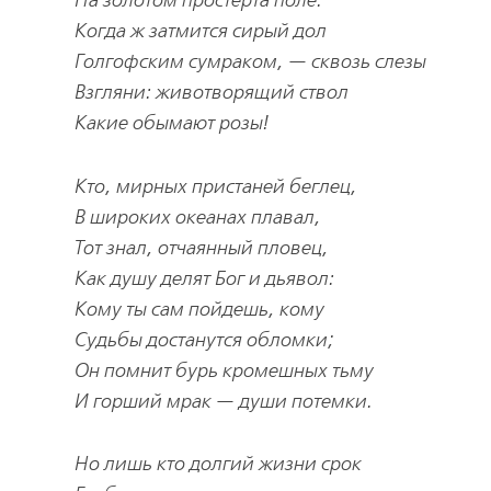
На золотом простерта поле.
Когда ж затмится сирый дол
Голгофским сумраком, — сквозь слезы
Взгляни: животворящий ствол
Какие обымают розы!
Кто, мирных пристаней беглец,
В широких океанах плавал,
Тот знал, отчаянный пловец,
Как душу делят Бог и дьявол:
Кому ты сам пойдешь, кому
Судьбы достанутся обломки;
Он помнит бурь кромешных тьму
И горший мрак — души потемки.
Но лишь кто долгий жизни срок