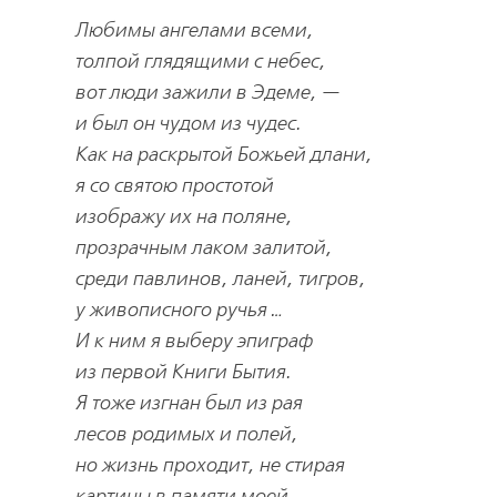
Любимы ангелами всеми,
толпой глядящими с небес,
вот люди зажили в Эдеме, —
и был он чудом из чудес.
Как на раскрытой Божьей длани,
я со святою простотой
изображу их на поляне,
прозрачным лаком залитой,
среди павлинов, ланей, тигров,
у живописного ручья …
И к ним я выберу эпиграф
из первой Книги Бытия.
Я тоже изгнан был из рая
лесов родимых и полей,
но жизнь проходит, не стирая
картины в памяти моей.