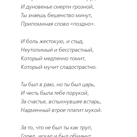
И дуновенье смерти грозной,
Ты знаешь бешенство минут,
Припоминая слово «поздно».
И боль жестокую, и стыд,
Неутолимый и бесстрастный,
Который медленно томит,
Который мучит сладострастно.
Ты был в раю, но ты был царь,
И честь была тебе порукой,
За счастье, вспыхнувшее встарь,
Надменный втрое платит мукой.
За то, что не был ты как труп,
Горел, искал и был обманут,