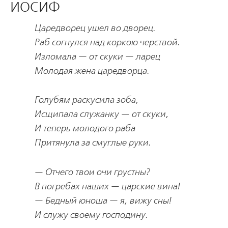
ИОСИФ
Царедворец ушел во дворец.
Раб согнулся над коркою черствой.
Изломала — от скуки — ларец
Молодая жена царедворца.
Голубям раскусила зоба,
Исщипала служанку — от скуки,
И теперь молодого раба
Притянула за смуглые руки.
— Отчего твои очи грустны?
В погребах наших — царские вина!
— Бедный юноша — я, вижу сны!
И служу своему господину.