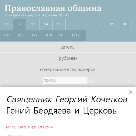
Православная община
электронная версия журнала
BETA
'91
'92
'93
'94
'95
'96
'97
'98
'99
'00
№7
№8
№9
№10
№11
№12
авторы
рубрики
содержание всех номеров
×
Священник Георгий Кочетков
:
Гений Бердяева и Церковь
БОГОСЛОВИЕ И ФИЛОСОФИЯ