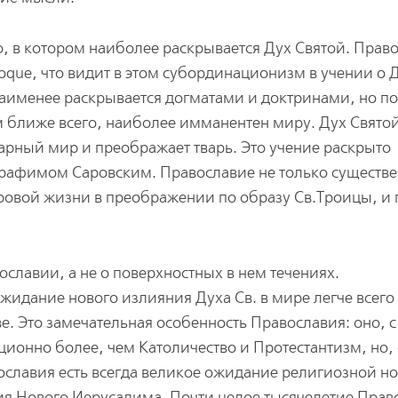
о, в котором наиболее раскрывается Дух Святой. Прав
ioque, что видит в этом субординационизм в учении о 
наименее раскрывается догматами и доктринами, но п
м ближе всего, наиболее имманентен миру. Дух Свято
варный мир и преображает тварь. Это учение раскрыто
рафимом Саровским. Православие не только существ
ировой жизни в преображении по образу Св.Троицы, и 
ославии, а не о поверхностных в нем течениях.
жидание нового излияния Духа Св. в мире легче всего
е. Это замечательная особенность Православия: оно, 
ционно более, чем Католичество и Протестантизм, но, 
ославия есть всегда великое ожидание религиозной н
ния Нового Иерусалима. Почти целое тысячелетие Прав