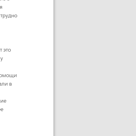
я
 трудно
т это
му
 помощи
али в
кие
ее