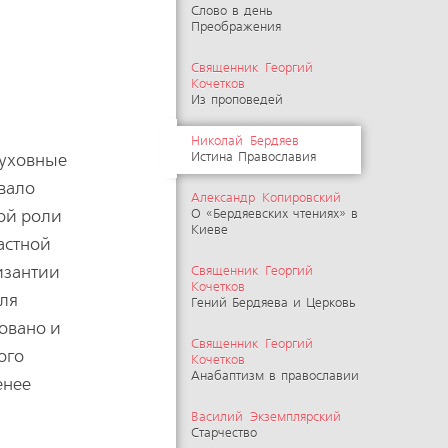
Слово в день
Преображения
Священник Георгий
Кочетков
Из проповедей
Николай Бердяев
духовные
Истина Православия
вало
Александр Копировский
ной роли
О «Бердяевских чтениях» в
Киеве
растной
изантии
Священник Георгий
Кочетков
Для
Гений Бердяева и Церковь
ровано и
Священник Георгий
ого
Кочетков
Анабаптизм в православии
енее
Василий Экземплярский
Старчество