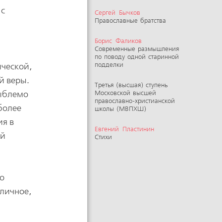
 с
Сергей Бычков
Православные братства
Борис Фаликов
Современные размышления
по поводу одной старинной
ической,
подделки
й веры.
Третья (высшая) ступень
зыблемо
Московской высшей
православно-христианской
более
школы (МВПХШ)
ия в
Евгений Пластинин
ой
Стихи
со
 личное,