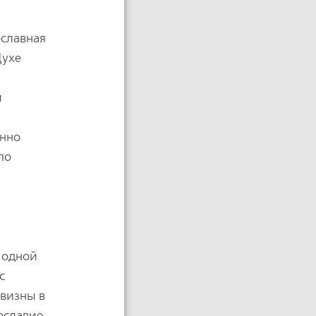
ославная
Духе
о
й
енно
по
с одной
с
овизны в
ославие