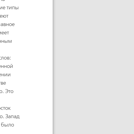
ие типы
меют
лавное
меет
енным
слов:
венной
лении
тве
о. Это
осток
о. Запад
е было