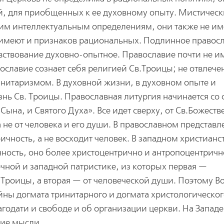
й, для приобщенных к ее духовному опыту. Мистическ
ким интеллектуальным определениям, они также не и
 имеют и признаков рациональных. Подлинное правос
вствование духовно-опытное. Православие почти не и
ославие сознает себя религией Св.Троицы; не отвлеч
нитаризмом. В духовной жизни, в духовном опыте и
нь Св. Троицы. Православная литургия начинается со 
Сына, и Святого Духа». Все идет сверху, от Св.Божест
а не от человека и его души. В православном представ
ичность, а не восходит человек. В западном христианс
ность, оно более христоцентрично и антропоцентричн
очной и западной патристике, из которых первая —
 Троицы, а вторая — от человеческой души. Поэтому В
ны догмата тринитарного и догмата христологическог
агодати и свободе и об организации церкви. На Запад
зие мысли.