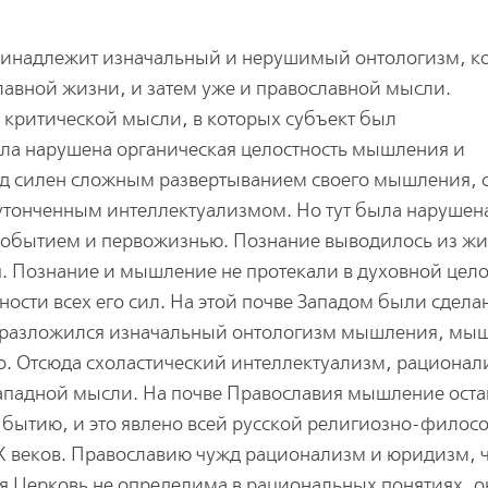
ринадлежит изначальный и нерушимый онтологизм, к
лавной жизни, и затем уже и православной мысли.
 критической мысли, в которых субъект был
ыла нарушена органическая целостность мышления и
пад силен сложным развертыванием своего мышления, 
утонченным интеллектуализмом. Но тут была нарушена
вобытием и первожизнью. Познание выводилось из жи
 Познание и мышление не протекали в духовной цело
ности всех его сил. На этой почве Западом были сдел
го разложился изначальный онтологизм мышления, мы
о. Отсюда схоластический интеллектуализм, рационал
ападной мысли. На почве Православия мышление оста
бытию, и это явлено всей русской религиозно-филос
X веков. Православию чужд рационализм и юридизм, 
я Церковь не определима в рациональных понятиях, о