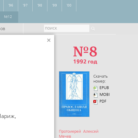
'96
'97
'98
'99
'00
№12
ров
×
№8
1992 год
Скачать
номер:
EPUB
MOBI
PDF
 Париж,
Протоиерей Алексей
Мечев