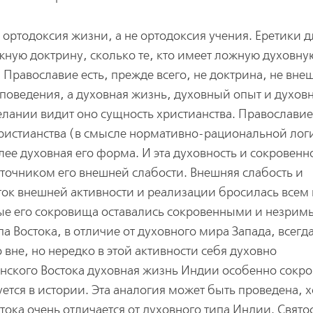
 ортодоксия жизни, а не ортодоксия учения. Еретики д
ложную доктрину, сколько те, кто имеет ложную духовн
Православие есть, прежде всего, не доктрина, не вне
 поведения, а духовная жизнь, духовный опыт и духов
елании видит оно сущность христианства. Православие
истианства (в смысле нормативно-рациональной лог
е духовная его форма. И эта духовность и сокровенн
точником его внешней слабости. Внешняя слабость и
ток внешней активности и реализации бросилась всем в
ные его сокровища оставались сокровенными и незрим
па Востока, в отличие от духовного мира Запада, всегд
вне, но нередко в этой активности себя духовно
нского Востока духовная жизнь Индии особенно сокро
ется в истории. Эта аналогия может быть проведена, х
ока очень отличается от духовного типа Индии. Святос