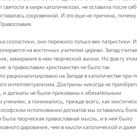
 святости в мире католическом, не оставила после себ
ставалась сокровенной. И это еще не причина, почему
Православия.
ка схоластики, оно пережило только век патристики. И
опирается на восточных учителей церкви. Запад считае
ия, замирания в нем творческой жизни. Но факту это
ие: в православии христианство не было так
ло рационализировано на Западе в католичестве при
ого интеллектуализма. Доктрины никогда не приобрет
я, и догматы не были прикованы к обязательным
 учениям, а понимались, прежде всего, как мистичес
лософском истолковании догматов мы оставались бол
и была творческая православная мысль, и в ней было
ховного дарования, чем в мысли католической и даже