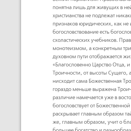
понятна лишь для живущих в не
христианства не подлежат ника
признаков юридических, как не
богословствование есть богосло
схоластических учебников. Прав
монотеизмом, а конкретным три
духовном пути отображается жиз
«Благословенно Царство Отца, и 
Троичности, от высоты Сущего, 
нисходит сама Божественная Тро
гораздо меньше выражена Троич
различие намечается уже в вост
богословствует от Божественной
раскрывает главным образом тай
же, главным образом, учит о бл
большее богатство и разнообра