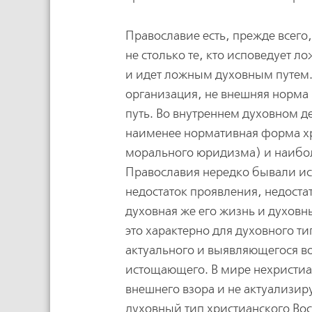
Православие есть, прежде всего,
не столько те, кто исповедует 
и идет ложным духовным путем. 
организация, не внешняя норма
путь. Во внутреннем духовном д
наименее нормативная форма хр
морального юридизма) и наиболе
Православия нередко бывали ис
недостаток проявления, недоста
духовная же его жизнь и духов
это характерно для духовного ти
актуального и выявляющегося во 
истощающего. В мире нехристиа
внешнего взора и не актуализиру
духовный тип христианского Вост