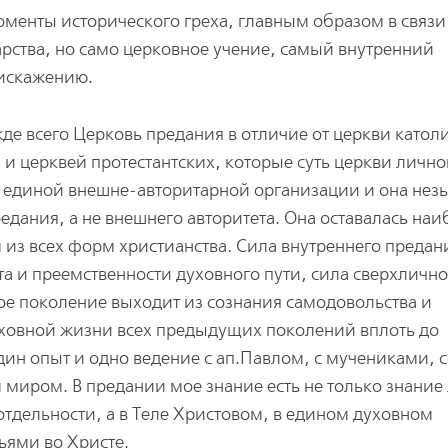
менты исторического греха, главным образом в связи
рства, но само церковное учение, самый внутренний
 искажению.
де всего Церковь предания в отличие от церкви катол
, и церквей протестантских, которые суть церкви лично
 единой внешне-авторитарной организации и она не
едания, а не внешнего авторитета. Она оставалась наи
 из всех форм христианства. Сила внутреннего предан
та и преемственности духовного пути, сила сверхличн
ое поколение выходит из сознания самодовольства и
уховной жизни всех предыдущих поколений вплоть до
дин опыт и одно ведение с ап.Павлом, с мучениками, 
 миром. В предании мое знание есть не только знание
 отдельности, а в Теле Христовом, в едином духовном
ьями во Христе.