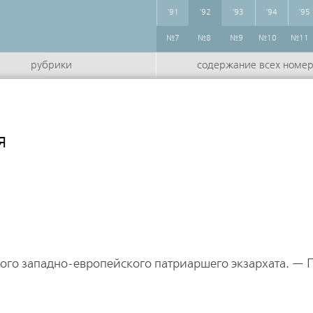
'91
'92
'93
'94
'95
№7
№8
№9
№10
№11
рубрики
содержание всех номе
я
кого западно-европейского патриаршего экзархата. —