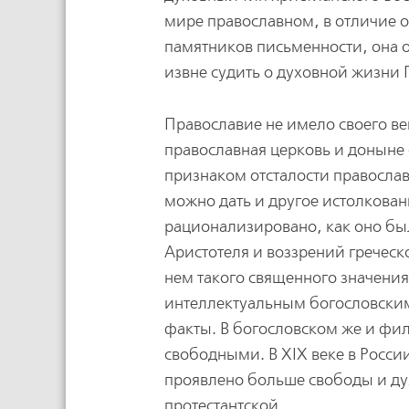
мире православном, в отличие от
памятников письменности, она о
извне судить о духовной жизни 
Православие не имело своего ве
православная церковь и доныне 
признаком отсталости православ
можно дать и другое истолкован
рационализировано, как оно бы
Аристотеля и воззрений греческ
нем такого священного значени
интеллектуальным богословским
факты. В богословском же и фи
свободными. В XIX веке в Росси
проявлено больше свободы и ду
протестантской.