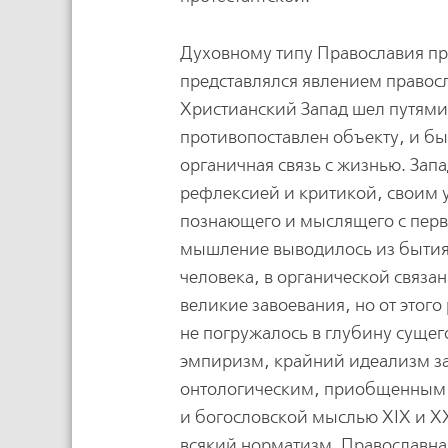
Духовному типу Православия п
представлялся явлением правос
Христианский Запад шел путями
противопоставлен объекту, и б
органичная связь с жизнью. За
рефлексией и критикой, своим 
познающего и мыслящего с пер
мышление выводилось из бытия.
человека, в органической связан
великие завоевания, но от это
не погружалось в глубину сущег
эмпиризм, крайний идеализм з
онтологическим, приобщенным 
и богословской мыслью XIX и X
всякий норматизм. Православна