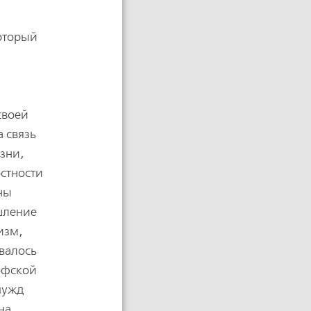
оторый
своей
 связь
зни,
стности
аны
шление
изм,
валось
офской
чужд
на