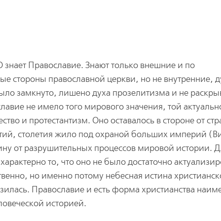
О
знает Православие. Знают только внешние и по
ые стороны православной церкви, но не внутренние, 
ыло замкнуто, лишено духа прозелитизма и не раскры
лавие не имело того мирового значения, той актуаль
ство и протестантизм. Оно оставалось в стороне от ст
тий, столетия жило под охраной больших империй (В
тину от разрушительных процессов мировой истории. 
характерно то, что оно не было достаточно актуализи
твенно, но именно потому небесная истина христианск
зилась. Православие и есть форма христианства наим
ловеческой историей.