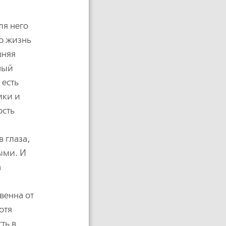
ля него
ую жизнь
шняя
ный
 есть
ики и
ость
 глаза,
ыми. И
а
венна от
отя
ть в