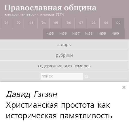
Православная община
электронная версия журнала
BETA
'91
'92
'93
'94
'95
'96
'97
'98
'99
'00
№55
№56
№57
№58
№59
№60
авторы
рубрики
содержание всех номеров
×
Давид Гзгзян
:
Христианская простота как
историческая памятливость