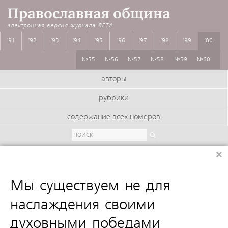
Православная община
электронная версия журнала
BETA
'91
'92
'93
'94
'95
'96
'97
'98
'99
'00
№55
№56
№57
№58
№59
№60
авторы
рубрики
содержание всех номеров
×
:
Мы существуем не для
наслаждения своими
духовными победами