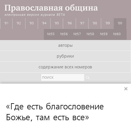
Православная община
электронная версия журнала
BETA
'91
'92
'93
'94
'95
'96
'97
'98
'99
'00
№55
№56
№57
№58
№59
№60
авторы
рубрики
содержание всех номеров
×
:
«Где есть благословение
Божье, там есть все»