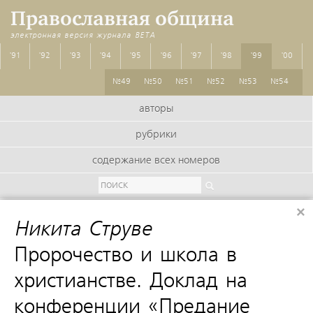
Православная община
электронная версия журнала
BETA
'91
'92
'93
'94
'95
'96
'97
'98
'99
'00
№49
№50
№51
№52
№53
№54
авторы
рубрики
содержание всех номеров
×
Никита Струве
:
Пророчество и школа в
христианстве. Доклад на
конференции «Предание