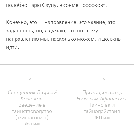
подобно царю Саулу, в сонме пророков».
Конечно, это — направление, это чаяние, это —
заданность, но, я думаю, что по этому
направлению мы, насколько можем, и должны
идти.
Священник Георгий
Протопресвитер
Кочетков
Николай Афанасьев
Введение в
Таинства и
таинствоводство
тайнодействия
(мистагогию)
56 мин.
91 мин.