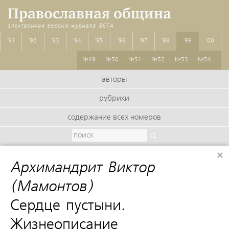
Православная община
электронная версия журнала
BETA
'91
'92
'93
'94
'95
'96
'97
'98
'99
'00
№49
№50
№51
№52
№53
№54
авторы
рубрики
содержание всех номеров
×
Архимандрит Виктор
(Мамонтов)
:
Сердце пустыни.
Жизнеописание