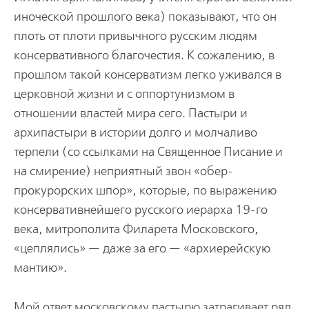
иноческой прошлого века) показывают, что он
плоть от плоти привычного русским людям
консервативного благочестия. К сожалению, в
прошлом такой консерватизм легко уживался в
церковной жизни и с оппортунизмом в
отношении властей мира сего. Пастыри и
архипастыри в истории долго и молчаливо
терпели (со ссылками на Священное Писание и
на смирение) неприятный звон «обер-
прокурорских шпор», которые, по выражению
консервативнейшего русского иерарха 19-го
века, митрополита Филарета Московского,
«цеплялись» — даже за его — «архиерейскую
мантию».
Мой ответ московскому пастырю затрагивает ряд