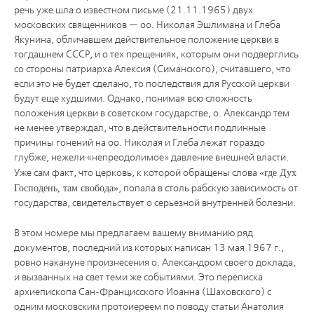
речь уже шла о известном письме (21.11.1965) двух
московских священников — оо. Николая Эшлимана и Глеба
Якунина, обличавшем действительное положение церкви в
тогдашнем СССР, и о тех прещениях, которым они подверглись
со стороны патриарха Алексия (Симанского), считавшего, что
если это не будет сделано, то последствия для Русской церкви
будут еще худшими. Однако, понимая всю сложность
положения церкви в советском государстве, о. Александр тем
не менее утверждал, что в действительности подлинные
причины гонений на оо. Николая и Глеба лежат гораздо
глубже, нежели «непреодолимое» давление внешней власти.
Уже сам факт, что церковь, к которой обращены слова
где Дух
Господень, там свобода
, попала в столь рабскую зависимость от
государства, свидетельствует о серьезной внутренней болезни.
В этом номере мы предлагаем вашему вниманию ряд
документов, последний из которых написан 13 мая 1967 г.,
ровно накануне произнесения о. Александром своего доклада,
и вызванных на свет теми же событиями. Это переписка
архиепископа Сан-Францисского Иоанна (Шаховского) с
одним московским протоиереем по поводу статьи Анатолия