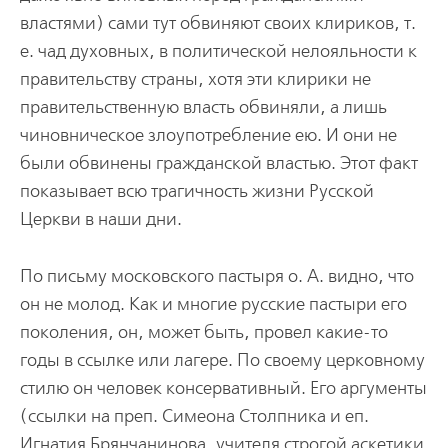
властями) сами тут обвиняют своих клириков, т.
е. чад духовных, в политической нелояльности к
правительству страны, хотя эти клирики не
правительственную власть обвиняли, а лишь
чиновническое злоупотребление ею. И они не
были обвинены гражданской властью. Этот факт
показывает всю трагичность жизни Русской
Церкви в наши дни.
По письму московского пастыря о. А. видно, что
он не молод. Как и многие русские пастыри его
поколения, он, может быть, провел какие-то
годы в ссылке или лагере. По своему церковному
стилю он человек консервативный. Его аргументы
(ссылки на преп. Симеона Столпника и еп.
Игнатия Брянчанинова, учителя строгой аскетики