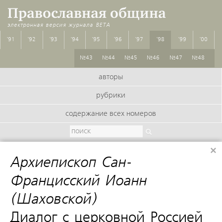
Православная община
электронная версия журнала
BETA
'91
'92
'93
'94
'95
'96
'97
'98
'99
'00
№43
№44
№45
№46
№47
№48
авторы
рубрики
содержание всех номеров
×
Архиепископ Сан-
Францисский Иоанн
(Шаховской)
:
Диалог с церковной Россией