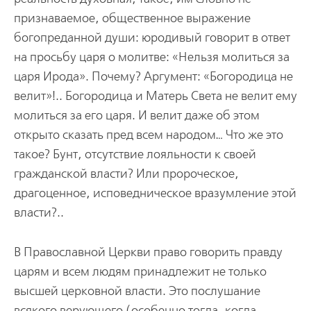
признаваемое, общественное выражение
богопреданной души: юродивый говорит в ответ
на просьбу царя о молитве: «Нельзя молиться за
царя Ирода». Почему? Аргумент: «Богородица не
велит»!.. Богородица и Матерь Света не велит ему
молиться за его царя. И велит даже об этом
открыто сказать пред всем народом… Что же это
такое? Бунт, отсутствие лояльности к своей
гражданской власти? Или пророческое,
драгоценное, исповедническое вразумление этой
власти?..
В Православной Церкви право говорить правду
царям и всем людям принадлежит не только
высшей церковной власти. Это послушание
всякого верующего (особенно тогда, когда