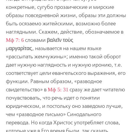
конкретные, сугубо прозаические и мирские
образы повседневной жизни, образы эти должны
быть осязаемо житейскими, возможно более
наглядными. Скажем, действие, обозначаемое в
Мф 7: 6
словами βαλεῖν τοὺς
μαργαρὶτας,
называется на нашем языке
«рассыпать жемчужины»; именно такой оборот
дает нужную наглядность и нужную иронию, т.е.
соответствует
цели
евангельского выражения, его
функции. Равным образом, «разводное
свидетельство» в
Мф 5: 31
сразу же дает читателю
почувствовать, что речь идет о понятии
юридическом, и постольку оно заведомо лучше,
чем «разводное письмо» Синодального
перевода. Но когда Христос употребляет слова,
которые уже в Его время были, так сказать,