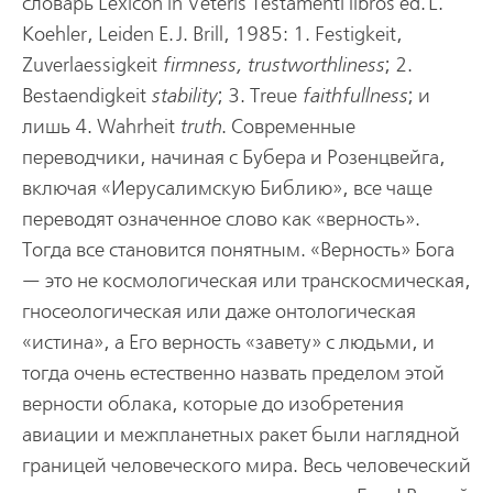
словарь Lexicon in Veteris Testamenti libros ed. L.
Koehler, Leiden E. J. Brill, 1985: 1. Festigkeit,
Zuverlaessigkeit
firmness, trustworthliness
; 2.
Bestaendigkeit
stability
; 3. Treue
faithfullness
; и
лишь 4. Wahrheit
truth
. Современные
переводчики, начиная с Бубера и Розенцвейга,
включая «Иерусалимскую Библию», все чаще
переводят означенное слово как «верность».
Тогда все становится понятным. «Верность» Бога
— это не космологическая или транскосмическая,
гносеологическая или даже онтологическая
«истина», а Его верность «завету» с людьми, и
тогда очень естественно назвать пределом этой
верности облака, которые до изобретения
авиации и межпланетных ракет были наглядной
границей человеческого мира. Весь человеческий