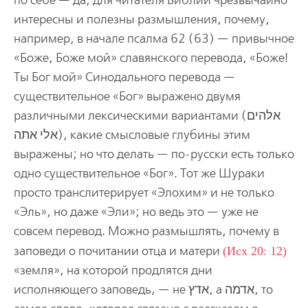
по себе — да, для читателя Библии чрезвычайно
интересны и полезны размышления, почему,
например, в начале псалма 62 (63) — привычное
«Боже, Боже мой» славянского перевода, «Боже!
Ты Бог мой» Синодального перевода —
cуществительное «Бог» выражено двумя
различными лексическими вариантами (אלהים
אלי אתה), какие смысловые глубины этим
выражены; но что делать — по-русски есть только
одно существительное «Бог». Тот же Шураки
просто транслитерирует «Элохим» и не только
«Эль», но даже «Эли»; но ведь это — уже не
совсем перевод. Можно размышлять, почему в
заповеди о почитании отца и матери
(Исх 20: 12)
«земля», на которой продлятся дни
исполняющего заповедь, — не אדץ, а אדמה, то