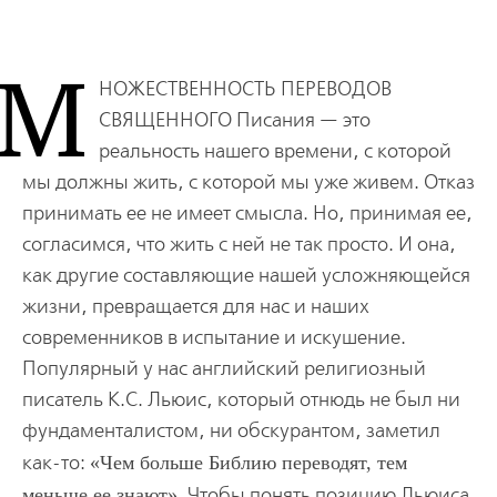
М
НОЖЕСТВЕННОСТЬ ПЕРЕВОДОВ
СВЯЩЕННОГО
Писания — это
реальность нашего времени, с которой
мы должны жить, с которой мы уже живем. Отказ
принимать ее не имеет смысла. Но, принимая ее,
согласимся, что жить с ней не так просто. И она,
как другие составляющие нашей усложняющейся
жизни, превращается для нас и наших
современников в испытание и искушение.
Популярный у нас английский религиозный
писатель К.С. Льюис, который отнюдь не был ни
фундаменталистом, ни обскурантом, заметил
как-то:
Чем больше Библию переводят, тем
меньше ее знают
. Чтобы понять позицию Льюиса