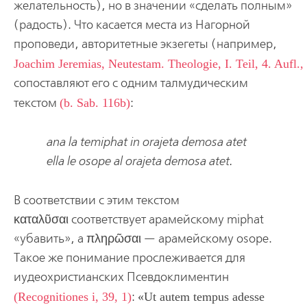
желательность), но в значении «сделать полным»
(радость). Что касается места из Нагорной
проповеди, авторитетные экзегеты (например,
Joachim Jeremias, Neutestam. Theologie, I. Teil, 4. Aufl.
сопоставляют его с одним талмудическим
текстом
(b. Sab. 116b)
:
ana la temiphat in orajeta demosa atet
ella le osope al orajeta demosa atet.
В соответствии с этим текстом
καταλῦσαι соответствует арамейскому miphat
«убавить», а πληρῶσαι — арамейскому osope.
Такое же понимание прослеживается для
иудеохристианских Псевдоклиментин
(Recognitiones i, 39, 1)
:
Ut autem tempus adesse