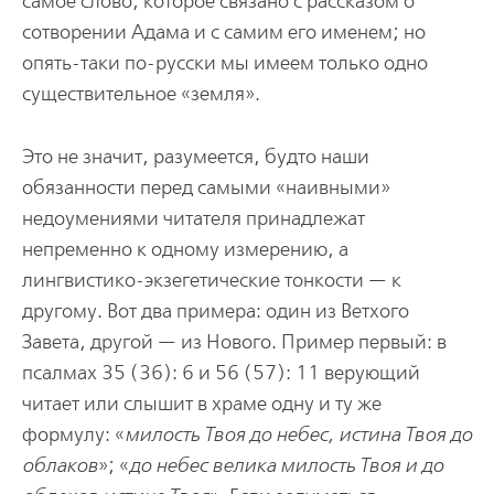
самое слово, которое связано с рассказом о
сотворении Адама и с самим его именем; но
опять-таки по-русски мы имеем только одно
существительное «земля».
Это не значит, разумеется, будто наши
обязанности перед самыми «наивными»
недоумениями читателя принадлежат
непременно к одному измерению, а
лингвистико-экзегетические тонкости — к
другому. Вот два примера: один из Ветхого
Завета, другой — из Нового. Пример первый: в
псалмах 35 (36): 6 и 56 (57): 11 верующий
читает или слышит в храме одну и ту же
формулу: «
милость Твоя до небес, истина Твоя до
облаков
»; «
до небес велика милость Твоя и до