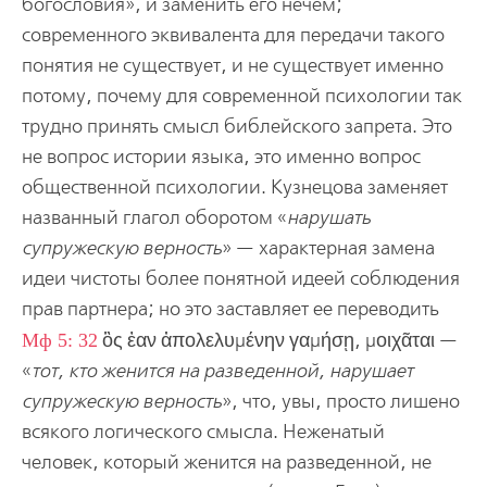
богословия», и заменить его нечем;
современного эквивалента для передачи такого
понятия не существует, и не существует именно
потому, почему для современной психологии так
трудно принять смысл библейского запрета. Это
не вопрос истории языка, это именно вопрос
общественной психологии. Кузнецова заменяет
названный глагол оборотом «
нарушать
супружескую верность
» — характерная замена
идеи чистоты более понятной идеей соблюдения
прав партнера; но это заставляет ее переводить
Мф 5: 32
ὃς ἐαν ἀπολελυμένην γαμήσῃ, μοιχᾶται —
«
тот, кто женится на разведенной, нарушает
супружескую верность
», что, увы, просто лишено
всякого логического смысла. Неженатый
человек, который женится на разведенной, не