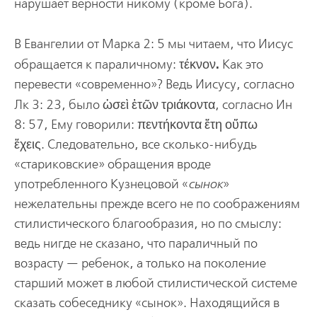
нарушает верности никому (кроме Бога).
В Евангелии от Марка 2: 5 мы читаем, что Иисус
.
обращается к параличному: τέκνον
Как это
перевести «современно»? Ведь Иисусу, согласно
Лк 3: 23, было ὡσεὶ ἐτῶν τριάκοντα,
согласно Ин
8: 57, Ему говорили: πεντήκοντα ἔτη οὔπω
ἔχεις. Следовательно, все сколько-нибудь
«стариковские» обращения вроде
употребленного Кузнецовой «
сынок
»
нежелательны прежде всего не по соображениям
стилистического благообразия, но по смыслу:
ведь нигде не сказано, что параличный по
возрасту — ребенок, а только на поколение
старший может в любой стилистической системе
сказать собеседнику «сынок». Находящийся в