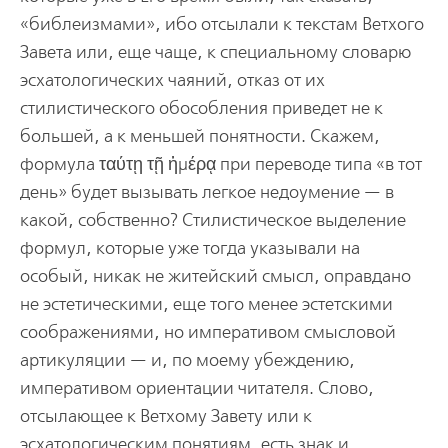
«библеизмами», ибо отсылали к текстам Ветхого
Завета или, еще чаще, к специальному словарю
эсхатологических чаяний, отказ от их
стилистического обособления приведет не к
большей, а к меньшей понятности. Скажем,
формула ταύτῃ τῇ ἡμέρᾳ
при переводе типа «в тот
день» будет вызывать легкое недоумение — в
какой, собственно? Стилистическое выделение
формул, которые уже тогда указывали на
особый, никак не житейский смысл, оправдано
не эстетическими, еще того менее эстетскими
соображениями, но императивом смысловой
артикуляции — и, по моему убеждению,
императивом ориентации читателя. Слово,
отсылающее к Ветхому Завету или к
эсхатологическим понятиям, есть знак и