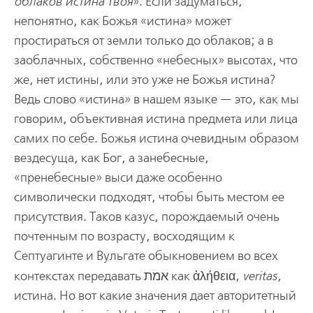
облаков истина Твоя
». Если задуматься,
непонятно, как Божья «истина» может
простираться от земли только до облаков; а в
заоблачных, собственно «небесных» высотах, что
же, нет истины, или это уже не Божья истина?
Ведь слово «истина» в нашем языке — это, как мы
говорим, объективная истина предмета или лица
самих по себе. Божья истина очевидным образом
вездесуща, как Бог, а занебесные,
«пренебесные» выси даже особенно
символически подходят, чтобы быть местом ее
присутствия. Таков казус, порождаемый очень
почтенным по возрасту, восходящим к
Септуагинте и Вульгате обыкновением во всех
контекстах передавать אמת
как ἀλήθεια,
veritas
,
истина. Но вот какие значения дает авторитетный