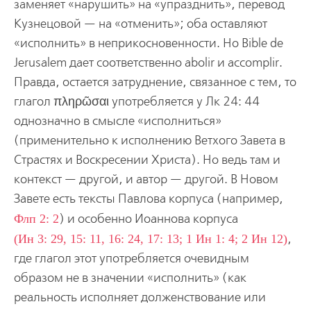
заменяет «нарушить» на «упразднить», перевод
Кузнецовой — на «отменить»; оба оставляют
«исполнить» в неприкосновенности. Но Bible de
Jerusalem дает соответственно abolir и accomplir.
Правда, остается затруднение, связанное с тем, то
глагол πληρῶσαι употребляется у Лк 24: 44
однозначно в смысле «исполниться»
(применительно к исполнению Ветхого Завета в
Страстях и Воскресении Христа). Но ведь там и
контекст — другой, и автор — другой. В Новом
Завете есть тексты Павлова корпуса (например,
Флп 2: 2
) и особенно Иоаннова корпуса
(Ин 3: 29, 15: 11, 16: 24, 17: 13; 1 Ин 1: 4; 2 Ин 12)
,
где глагол этот употребляется очевидным
образом не в значении «исполнить» (как
реальность исполняет долженствование или