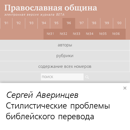
Православная община
электронная версия журнала
BETA
'91
'92
'93
'94
'95
'96
'97
'98
'99
'00
№31
№32
№33
№34
№35
№36
авторы
рубрики
содержание всех номеров
×
Сергей Аверинцев
:
Стилистические проблемы
библейского перевода