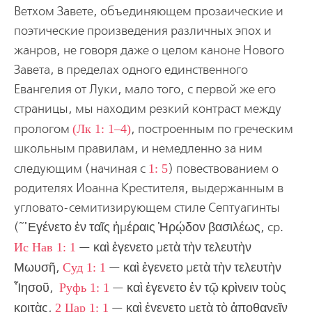
Ветхом Завете, объединяющем прозаические и
поэтические произведения различных эпох и
жанров, не говоря даже о целом каноне Нового
Завета, в пределах одного единственно­го
Евангелия от Луки, мало того, с первой же его
страницы, мы находим резкий контраст между
прологом
(Лк 1: 1–4)
, построенным по греческим
школьным правилам, и немедленно за ним
следующим (начиная с
1: 5
) повествованием о
родителях Иоанна Крестителя, выдержанным в
угловато-семитизирующем стиле Септуагинты
(῀῾Εγένετο ἐν ταῖς ἡμέραις Ἡρῴδον βασιλέως, ср.
Ис Нав 1: 1
— καὶ ἐγενετο μετὰ τὴν τελευτὴν
Μωυσῆ,
Суд 1: 1
— καὶ ἐγενετο μετὰ τὴν τελευτὴν
Ἷησοῦ,
Руфь 1: 1
— καὶ ἐγενετο ἐν τῷ κρὶνειν τοὺς
κριτὰς,
2 Цар 1: 1
— καὶ ἐγενετο μετὰ τὸ ἀποθανεῖν