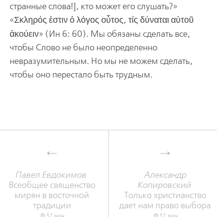
странные слова!], кто может его слушать?»
«Σκληρός ἐστιν ὁ λόγος οὗτος, τίς δύναται αὐτοῦ
ἀκούειν»
(Ин 6: 60). Мы обязаны сделать все,
чтобы Слово не было неопределенно
невразумительным. Но мы не можем сделать,
чтобы оно перестало быть трудным.
Павел Евдокимов
Александр
Всеобщее священство
Копировский
мирян в восточной
Только христианство
традиции
дает нам право выбора
32 мин.
32 мин.