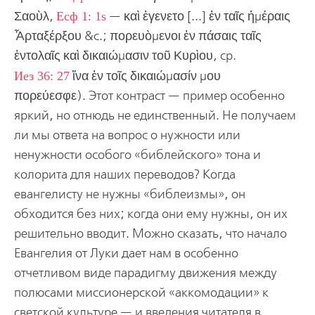
Σαοὺλ,
Есф 1: 1s
— καὶ ἐγενετο [...] ἐν ταῖς ἡμέραις
Ἇρταξέρξου &c.; πορευὸμενοι ἐν πάσαις ταῖς
ἐντολαῖς καὶ δικαιώμασιν τοῦ Κυρὶου, ср.
Иез 36: 27
ἵνα ἐν τοῖς δικαιώμασίν μου
πορεύεσφε).
Этот контраст — пример особенно
яркий, но отнюдь не единственный. Не получаем
ли мы ответа на вопрос о нужности или
ненужности особого «библейского» тона и
колорита для наших переводов? Когда
евангелисту не нужны «библеизмы», он
обходится без них; когда они ему нужны, он их
решительно вводит. Можно сказать, что начало
Евангелия от Луки дает нам в особенно
отчетливом виде парадигму движения между
полюсами миссионерской «аккомодации» к
светской культуре — и введения читателя в