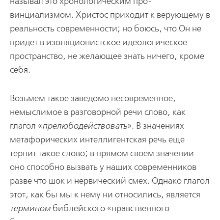
называл это хронологическим про­
винциализмом. Христос приходит к верующему в
реальность совре­менности; но боюсь, что Он не
придет в изоляционистское идео­логическое
пространство, не желающее знать ничего, кроме
себя.
Возьмем такое заведомо несовременное,
немыслимое в разговорной речи слово, как
глагол «
прелюбодействовать
». В значениях
метафорических интеллигентская речь еще
терпит такое слово; в прямом своем значении
оно способно вызвать у наших современников
разве что шок и нервический смех. Однако глагол
этот, как бы мы к нему ни относились, является
термином
библейского «нравственного