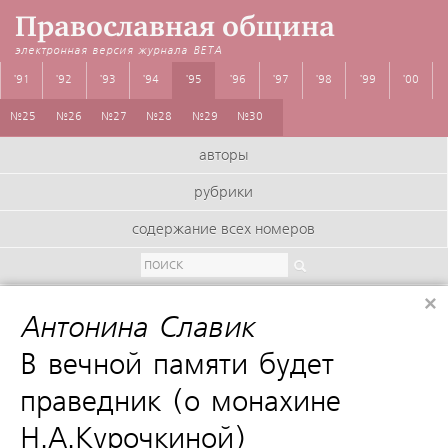
Православная община
электронная версия журнала
BETA
'91
'92
'93
'94
'95
'96
'97
'98
'99
'00
№25
№26
№27
№28
№29
№30
авторы
рубрики
содержание всех номеров
×
Антонина Славик
:
В вечной памяти будет
праведник (о монахине
Н.А.Курочкиной)