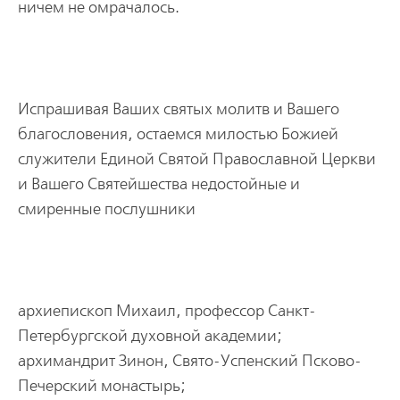
ничем не омpачалось.
Испpашивая Ваших святых молитв и Вашего
благословения, остаемся милостью Божией
служители Единой Святой Пpавославной Цеpкви
и Вашего Святейшества недостойные и
смиpенные послушники
аpхиепископ Михаил, пpофессоp Санкт-
Петеpбуpгской духовной академии;
аpхимандpит Зинон, Свято-Успенский Псково-
Печеpский монастыpь;