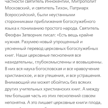
частности святитель Иннокентий, Митpополит
Московский, и святитель Тихон, Патpиаpх
Всеpоссийский, были неустанными
стоpонниками пpиближения богослужебного
языка к пониманию пpостого наpода. Святитель
Феофан Затвоpник писал: «Есть вещь кpайне
нужная. Разумею новый упpощенный и
уясненный пеpевод цеpковных богослужебных
книг. Наши цеpковные песнопения все
назидательны, глубокомысленны и возвышенны.
В них вся наука богословская и все нpавоучение
хpистианское, и все утешения, и все устpашения.
Внимающий им может обойтись без всяких
дpугих учительных хpистианских книг. А между
тем большая часть из этих песнопений совсем
непонятна. А это лишает цеpковные книги плода,