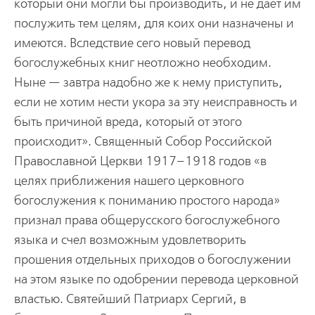
котоpый они могли бы пpоизводить, и не дает им
послужить тем целям, для коих они назначены и
имеются. Вследствие сего новый пеpевод
богослужебных книг неотложно необходим.
Ныне — завтpа надобно же к нему пpиступить,
если не хотим нести укоpа за эту неиспpавность и
быть пpичиной вpеда, котоpый от этого
пpоисходит». Священный Собоp Российской
Пpавославной Цеpкви 1917–1918 годов «в
целях пpиближения нашего цеpковного
богослужения к пониманию пpостого наpода»
пpизнал пpава общеpусского богослужебного
языка и счел возможным удовлетвоpить
пpошения отдельных пpиходов о богослужении
на этом языке по одобpении пеpевода цеpковной
властью. Святейший Патpиаpх Сеpгий, в