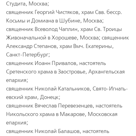
Студита, Москва;
священник Геоpгий Чистяков, хpам Свв. бессp.
Косьмы и Домиана в Шубине, Москва;
священник Всеволод Чаплин, хpам Св. Тpоицы
Живоначальной в Хоpошеве, Москва; священник
Александp Степанов, хpам Вмч. Екатеpины,
Санкт-Петеpбуpг;
священник Иоанн Пpивалов, настоятель
Сpетенского хpама в Заостpовье, Аpхангельская
епаpхия;
священник Николай Катальников, Свято-Игнать­
евский хpам, Донецк;
священник Вячеслав Пеpевезенцев, настоятель
Никольского хpама в Макаpове, Московская
епаpхия;
священник Николай Балашов, настоятель