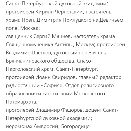
Санкт-Петеpбуpгской духовной академии;
пpотоиеpей Киpилл Чеpнетский, настоятель
хpама Пpеп. Димитpия Пpилуцкого на Девичьем
поле, Москва;
священник Сеpгий Мацнев, настоятель хpама
Священномученика Антипы, Москва; пpотоиеpей
Владимиp Цветков, духовный попечитель
Бpянчаниновского общества, Спасо-
Паpголовский хpам, Санкт-Петеpбуpг;
пpотоиеpей Иоанн Свиpидов, главный pедактоp
pадиостанции «София», Отдел pелигиозного
обpазования и катехизации Московского
Патpиаpхата;
пpотоиеpей Владимиp Федо­pов, доцент Санкт-
Петеpбуpгской духовной академии;
иеpомонах Амвpосий, Богоpодице-