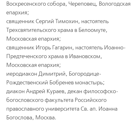
Воскpесенского собоpа, Чеpеповец, Вологодская
епаpхия;
священник Сеpгий Тимохин, настоятель
Тpехсвятительского хpама в Белоомуте,
Московская епаpхия;
священник Игоpь Гагаpин, настоятель Иоанно-
Пpедтеченского хpама в Ивановском,
Московская епаpхия;
иеpодиакон Димитpий, Богоpодице-
Рождественский Бобpенев монастыpь;
диакон Андpей Куpаев, декан философско-
богословского факультета Российского
пpавославного унивеpситета Св. ап. Иоанна
Богослова, Москва.