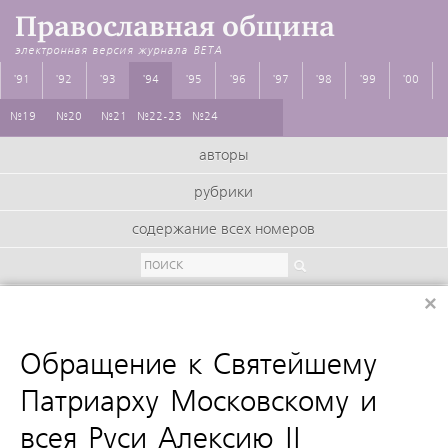
Православная община
электронная версия журнала
BETA
'91
'92
'93
'94
'95
'96
'97
'98
'99
'00
№19
№20
№21
№22-23
№24
авторы
рубрики
содержание всех номеров
×
:
Обращение к Святейшему
Патриарху Московскому и
всея Руси Алексию II