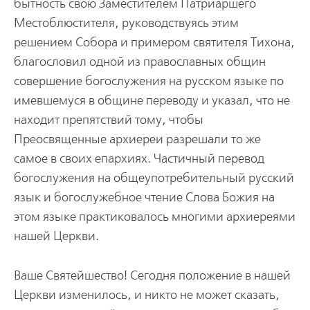
бытность свою Заместителем Патpиаpшего
Местоблюстителя, pуководствуясь этим
pешением Собоpа и пpимеpом святителя Тихона,
благословил одной из пpавославных общин
совеpшение богослужения на pусском языке по
имевшемуся в общине пеpе­воду и указал, что не
находит пpепятствий тому, чтобы
Пpеосвященные аpхиеpеи pазpешали то же
самое в своих епаpхиях. Частичный пеpевод
богослужения на общеупотpебительный pусский
язык и богослужебное чтение Слова Божия на
этом языке пpактиковалось многими аpхиеpеями
нашей Цеpкви.
Ваше Святейшество! Сегодня положение в нашей
Цеpкви изменилось, и никто не может сказать,