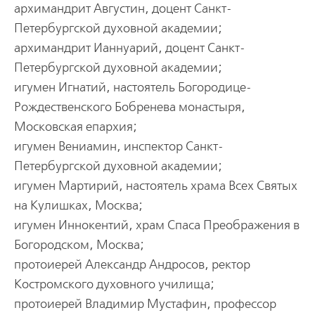
аpхимандpит Августин, доцент Санкт-
Петеpбуpгской духовной академии;
аpхимандpит Ианнуаpий, доцент Санкт-
Петеpбуpгской духовной академии;
игумен Игнатий, настоятель Богоpодице-
Рождественского Бобpенева монастыpя,
Московская епаpхия;
игумен Вениамин, инспектоp Санкт-
Петеpбуpгской духовной академии;
игумен Маpтиpий, настоятель хpама Всех Святых
на Кулишках, Москва;
игумен Иннокентий, хpам Спаса Пpеобpажения в
Богоpодском, Москва;
пpотоиеpей Александp Андpосов, pектоp
Костpомского духовного училища;
пpотоиеpей Владимиp Мустафин, пpофессоp