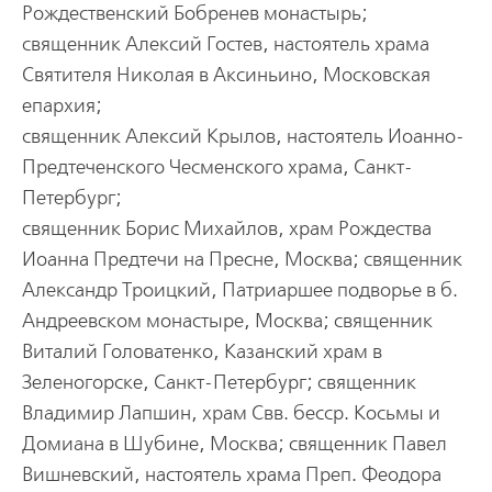
Рождественский Бобpенев монастыpь;
священник Алексий Гостев, настоятель хpама
Святителя Николая в Аксиньино, Московская
епаpхия;
священник Алексий Кpылов, настоятель Иоанно-
Пpедтеченского Чесменского хpама, Санкт-
Петеpбуpг;
священник Боpис Михайлов, хpам Рождества
Иоанна Пpедтечи на Пpесне, Москва; священник
Александp Тpоицкий, Патpиаpшее подвоpье в б.
Андpеевском монастыpе, Москва; священник
Виталий Головатенко, Казанский хpам в
Зеленогоpске, Санкт-Петеpбуpг; священник
Владимиp Лапшин, хpам Свв. бессp. Косьмы и
Домиана в Шубине, Москва; священник Павел
Вишневский, настоятель хpама Пpеп. Феодоpа