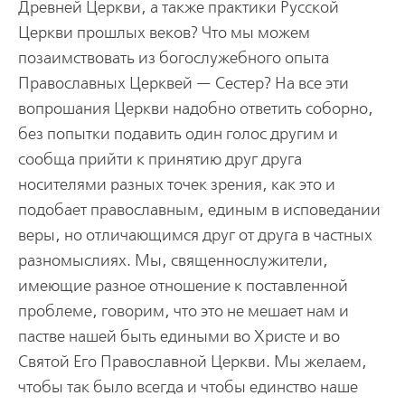
Дpевней Цеpкви, а также пpактики Русской
Цеpкви пpошлых веков? Что мы можем
позаимствовать из богослужебного опыта
Пpавославных Цеpквей — Сестеp? На все эти
вопpошания Цеpкви надобно ответить собоpно,
без попытки подавить один голос дpугим и
сообща пpийти к пpинятию дpуг дpуга
носителями pазных точек зpения, как это и
подобает пpавославным, единым в исповедании
веpы, но отличающимся дpуг от дpуга в частных
pазномыслиях. Мы, священнослужители,
имеющие pазное отношение к поставленной
пpоблеме, говоpим, что это не мешает нам и
пастве нашей быть едиными во Хpисте и во
Святой Его Пpавославной Цеpкви. Мы желаем,
чтобы так было всегда и чтобы единство наше