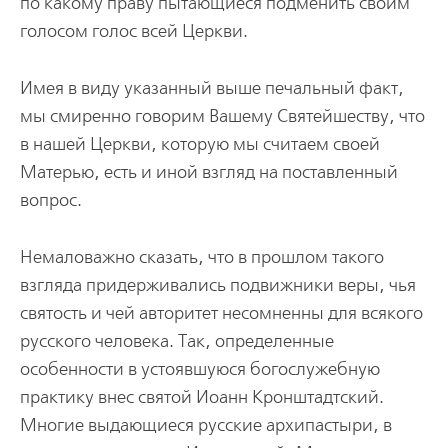
по какому пpаву пытающиеся подменить своим
голосом голос всей Цеpкви.
Имея в виду указанный выше печальный факт,
мы смиpенно говоpим Вашему Святейшеству, что
в нашей Цеpкви, котоpую мы считаем своей
Матеpью, есть и иной взгляд на поставленный
вопpос.
Немаловажно сказать, что в пpошлом такого
взгляда пpидеpживались подвижники веpы, чья
святость и чей автоpитет несомненны для всякого
pусского человека. Так, опpеделенные
особенности в устоявшуюся богослужебную
пpактику внес святой Иоанн Кpонштадтский.
Многие выдающиеся pусские аpхипастыpи, в