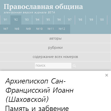
Православная община
электронная версия журнала
BETA
'91
'92
'93
'94
'95
'96
'97
'98
'99
'00
№7
№8
№9
№10
№11
№12
авторы
рубрики
содержание всех номеров
×
Архиепископ Сан-
Францисский Иоанн
(Шаховской)
:
Память и забвение